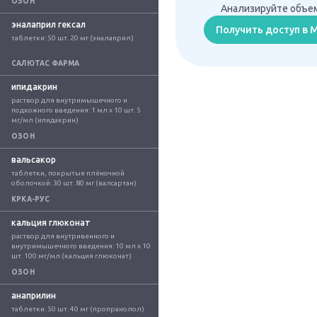
ОЗОН
Анализируйте объем
эналаприл гексал
Получить доступ в
таблетки: 50 шт. 20 мг (эналаприл)
САЛЮТАС ФАРМА
ипидакрин
раствор для внутримышечного и 
подкожного введения: 1 мл x 10 шт. 5 
мг/мл (ипидакрин)
ОЗОН
вальсакор
таблетки, покрытые плёночной 
оболочкой: 30 шт. 80 мг (валсартан)
КРКА-РУС
кальция глюконат
раствор для внутривенного и 
внутримышечного введения: 10 мл x 10 
шт. 100 мг/мл (кальция глюконат)
ОЗОН
анаприлин
таблетки: 50 шт. 40 мг (пропранолол)