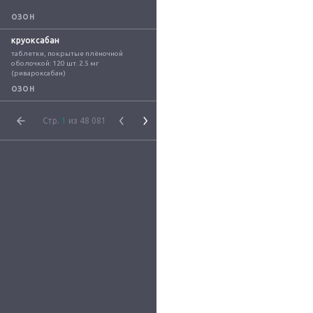
ОЗОН
круоксабан
таблетки, покрытые плёночной 
оболочкой: 120 шт. 2.5 мг 
(ривароксабан)
ОЗОН
Стр.
1
из 48 081