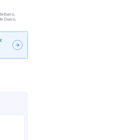
ndeduero,
de Duero,
с