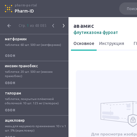
pharm-portal
Pharm-ID
авамис
Стр.
1
из 48 085
флутиказона фуроат
метформин
Основное
Инструкция
Г
таблетки: 60 шт. 500 мг (метформин)
ОЗОН
инозин пранобекс
таблетки: 20 шт. 500 мг (инозин 
пранобекс)
ОЗОН
тилорам
таблетки, покрытые плёночной 
оболочкой: 10 шт. 125 мг (тилорон)
ОЗОН
ацикловир
мазь для наружного применения: 10 г x 1 
шт. 5% (ацикловир)