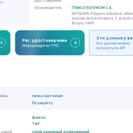
удостоверение
Производитель
ГЛАКСО ВЭЛЛКОМ С.А.
ИСПАНИЯ, Poligono Industrial, Alle
Avenida de Extremadura, 3, Aranda 
Burgos, 9400
Эти данные у ва
Рег. удостоверение
Все данные можно
Информация из ГРЛС
загрузить по API
овка
пачка картонная
По рецепту
флакон
1 шт.
в одной
спрей назальный дозированный