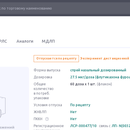
РЛС
Аналоги
МДЛП
Отпускается по рецепту
Эксперимент дистанционной
Форма выпуска
спрей назальный дозированный
Дозировка
27.5 мкг/доза (флутиказона фуро
Общее
60 доза x 1 шт.
(флакон)
количество
в потреб.
упаковке
Условия отпуска
По рецепту
ЖНВЛП
Нет
ПККН
Нет
Регистрационное
ЛСР-000477/10
связь с
ЛП- N(0032