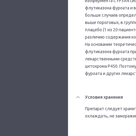
изофермента CYP3A4 сис
флутиказона фуроата и 
больше случаев определ
выше пороговых, в групп
плацебо (1 из 20 пациен
различию содержания кор
На основании теоретиче
флутиказона фуроата пр
лекарственными средств
цитохрома Р450. Поэтом
фуроата и других лекар
Условия хранения
Препарат следует хранит
охлаждать, не заморажи