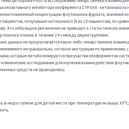
темы цитохрома Р450. В исследовании лекарственного взаимоде
высокоактивного ингибитора изофермента CYP3A4 - кетоконазола
ения плазменной концентрации флутиказона фуроата, значения к
е пациентов, получавших кетоконазол (6 из 20 пациентов), по срав
тов). Это небольшое увеличение не приводит к статистически зна
тизола в плазме в течение 24 ч между двумя группами.
ских данных не предполагается какое-либо лекарственное взаимо
именяемого интраназально, согласно инструкции по применению, 
ами, которые метаболизируются при участии изоферментов сис
у клинические исследования для изучения взаимодействия флутик
ственных средств не проводились.
ь в недоступном для детей месте при температуре не выше 30°С;
вать.