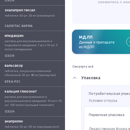
ОЗОН
эналаприл гексал
таблетки: 50 шт. 20 мг (эналаприл)
САЛЮТАС ФАРМА
ипидакрин
МДЛП
раствор для внутримышечного и 
Данные о препарате
подкожного введения: 1 мл x 10 шт. 5 
из МДЛП
мг/мл (ипидакрин)
ОЗОН
вальсакор
Свернуть всё
таблетки, покрытые плёночной 
оболочкой: 30 шт. 80 мг (валсартан)
Упаковка
КРКА-РУС
кальция глюконат
Потребительская упак
раствор для внутривенного и 
Условия отпуска
внутримышечного введения: 10 мл x 10 
шт. 100 мг/мл (кальция глюконат)
ОЗОН
Первичная упаковка
анаприлин
таблетки: 50 шт. 40 мг (пропранолол)
Лекарственная форма 