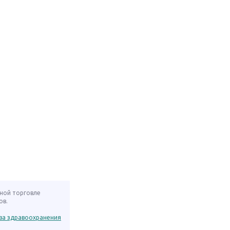
нной торговле
ов.
ва здравоохранения