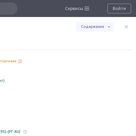
Сервисы
Войти
Содержание
 торговли
ат)
95)-(РГ-RU)