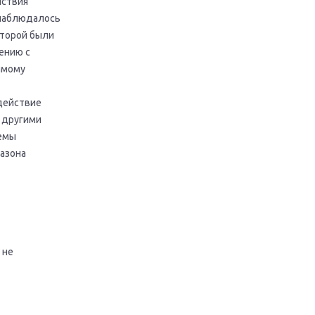
йствия
 наблюдалось
оторой были
нению с
чимому
действие
с другими
темы
азона
 не