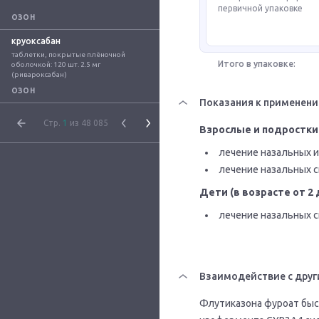
первичной упаковке
ОЗОН
круоксабан
таблетки, покрытые плёночной 
Итого в упаковке:
оболочкой: 120 шт. 2.5 мг 
(ривароксабан)
ОЗОН
Показания к применен
Стр.
1
из 48 085
Взрослые и подростки 
лечение назальных и
лечение назальных с
Дети (в возрасте от 2 
лечение назальных с
Взаимодействие с друг
Флутиказона фуроат быс