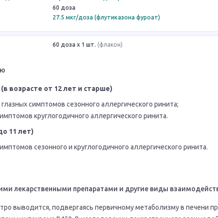
60 доза
27.5 мкг/доза (флутиказона фуроат)
60 доза x 1 шт.
(флакон)
ию
(в возрасте от 12 лет и старше)
 глазных симптомов сезонного аллергического ринита;
имптомов круглогодичного аллергического ринита.
до 11 лет)
имптомов сезонного и круглогодичного аллергического ринита.
ими лекарственными препаратами и другие виды взаимодейст
тро выводится, подвергаясь первичному метаболизму в печени пр