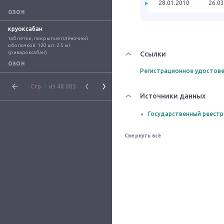
28.01.2010
26.03
ОЗОН
круоксабан
таблетки, покрытые плёночной 
оболочкой: 120 шт. 2.5 мг 
(ривароксабан)
Ссылки
ОЗОН
Регистрационное удостове
Стр.
1
из 48 085
Источники данных
Государственный реестр
Свернуть всё