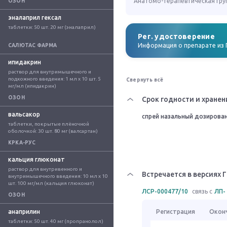
Анатомо-терапевтическая гру
ОЗОН
эналаприл гексал
таблетки: 50 шт. 20 мг (эналаприл)
Рег. удостоверение
Информация о препарате из 
САЛЮТАС ФАРМА
ипидакрин
раствор для внутримышечного и 
подкожного введения: 1 мл x 10 шт. 5 
Свернуть всё
мг/мл (ипидакрин)
ОЗОН
Срок годности и хранен
вальсакор
спрей назальный дозирова
таблетки, покрытые плёночной 
оболочкой: 30 шт. 80 мг (валсартан)
КРКА-РУС
кальция глюконат
раствор для внутривенного и 
Встречается в версиях 
внутримышечного введения: 10 мл x 10 
шт. 100 мг/мл (кальция глюконат)
ЛСР-000477/10
связь с
ЛП- 
ОЗОН
анаприлин
Регистрация
Окон
таблетки: 50 шт. 40 мг (пропранолол)