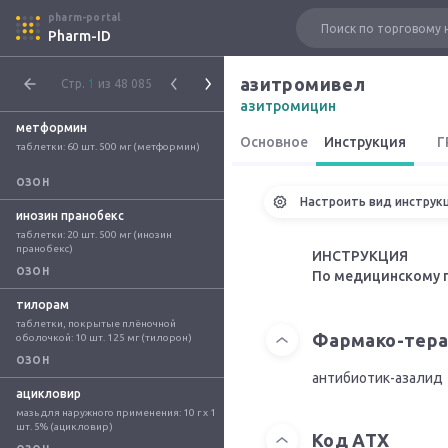
pharm-portal
Pharm-ID
азитромивел
Стр.
1
из 48 085
азитромицин
метформин
Основное
Инструкция
Г
таблетки: 60 шт. 500 мг (метформин)
ОЗОН
Настроить вид инструк
инозин пранобекс
таблетки: 20 шт. 500 мг (инозин 
пранобекс)
ИНСТРУКЦИЯ
ОЗОН
По медицинскому 
тилорам
таблетки, покрытые плёночной 
Фармако-тера
оболочкой: 10 шт. 125 мг (тилорон)
ОЗОН
антибиотик-азалид
ацикловир
мазь для наружного применения: 10 г x 1 
шт. 5% (ацикловир)
Код АТХ