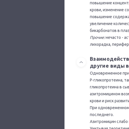
повышение концентр
крови, изменение с
повышение содержан
увеличение количес
бикарбонатов в пла
Прочие:
нечасто - ас
лихорадка, перифер
Взаимодейств
другие виды 
Одновременное прим
Р-гликопротеина, т
гликопротеина в сы
азитромицином воз
крови и риск развит
При одновременном
последнего.
Азитромицин слабо 
Учитывая теоретич