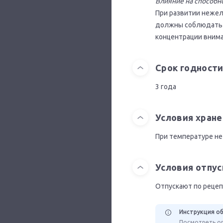
Влияние на способн
При развитии нежел
должны соблюдать 
концентрации внима
Срок годност
3 года
Условия хране
При температуре не
Условия отпус
Отпускают по рецеп
Инструкция об
Посмотреть ор