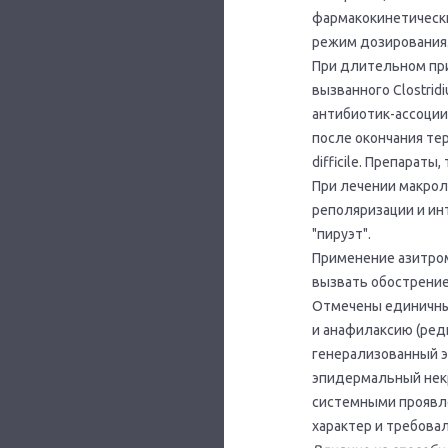
фармакокинетически
режим дозирования
При длительном пр
вызванного Clostridi
антибиотик-ассоции
после окончания те
difficile. Препарат
При лечении макрол
реполяризации и ин
"пируэт".
Применение азитро
вызвать обострение
Отмечены единичные
и анафилаксию (ред
генерализованный э
эпидермальный некр
системными проявл
характер и требова