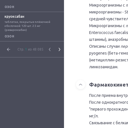
Микроорганизмы с
п
ОЗОН
микроорганизмы - S
круоксабан
средней чувствител
таблетки, покрытые плёночной 
Микроорганизмы с
п
оболочкой: 120 шт. 2.5 мг 
(ривароксабан)
Enterococcus faecal
ОЗОН
штаммы), анаэробные
Описаны случаи
пер
Стр.
1
из 48 085
pyogenes (бета-гемо
(метициллин-резист
линкозамидам.
Фармакокине
После приема внутр
После однократного
"первого прохождени
мг/л.
Связывание с белка