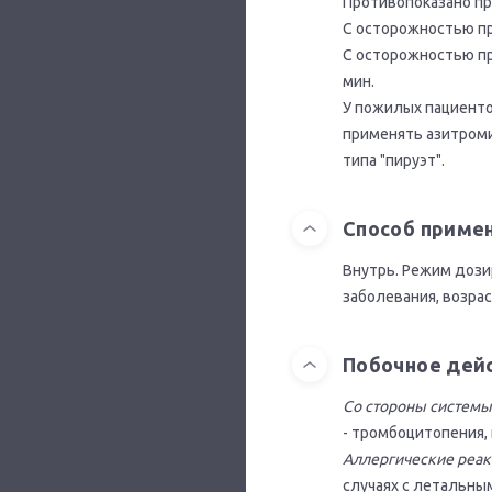
Противопоказано пр
С осторожностью пр
С осторожностью пр
мин.
У пожилых пациенто
применять азитроми
типа "пируэт".
Способ приме
Внутрь. Режим дози
заболевания, возра
Побочное дей
Со стороны системы
- тромбоцитопения,
Аллергические реак
случаях с летальны