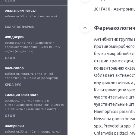
ОЗОН
J01FA10 - Азитроми
эналаприл гексал
таблетки: 50 шт. 20 мг (эналаприл)
Фармакологич
САЛЮТАС ФАРМА
ипидакрин
Антибиотик группы 
раствор для внутримышечного и 
противомикробного 
подкожного введения: 1 мл x 10 шт. 5 
мг/мл (ипидакрин)
белка микробной кл
ОЗОН
стадии трансляции,
концентрациях оказ
вальсакор
таблетки, покрытые плёночной 
Обладает активност
оболочкой: 30 шт. 80 мг (валсартан)
внутриклеточных и 
КРКА-РУС
К азитромицину
чув
кальция глюконат
чувствительные штам
раствор для внутривенного и 
чувствительные шта
внутримышечного введения: 10 мл x 10 
шт. 100 мг/мл (кальция глюконат)
Haemophilus parainflu
ОЗОН
Neisseria gonorrhoe
spp., Prevotella spp.
анаприлин
таблетки: 50 шт. 40 мг (пропранолол)
Chlamydia psittaci, M