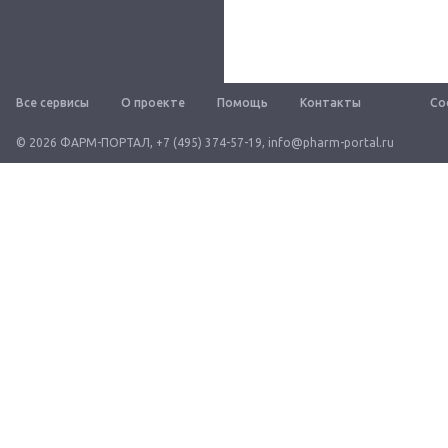
Все сервисы
О проекте
Помощь
Контакты
Со
© 2026 ФАРМ-ПОРТАЛ
,
+7 (495) 374-57-19
,
info@pharm-portal.ru