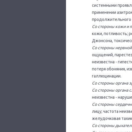
системными проявле
применении азитро
продолжительного 
Со стороны кожи и 
кожи, потливость; р
Джонсона, токсичес
Со стороны нервной
ощущений, парестези
неизвестна - гипест
потеря обоняния, и
галлюцинации.
Со стороны органа 
Со стороны органа 
неизвестна - наруше
Со стороны сердечн
лицу; частота неизв
желудочковая тахик
Со стороны дыхател