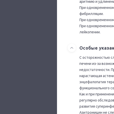
аритмию и удлинени
При одновременном
фибрилляции.
При одновременном 
При одновременном 
лейкопении.
Особые указа
С осторожностью сл
печени из-за возмо
недостаточности. П
нарастающая астени
энцефалопатия тер
функционального со
Как и при применен
регулярно обследов
развития суперинфек
Азитромицин не сле