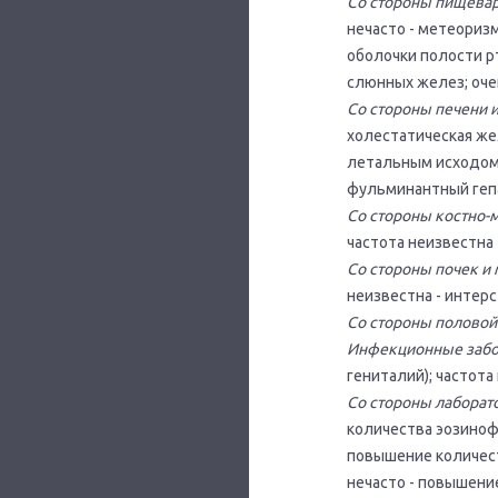
Со стороны пищева
нечасто - метеоризм
оболочки полости р
слюнных желез; очен
Со стороны печени 
холестатическая жел
летальным исходом 
фульминантный геп
Со стороны костно-
частота неизвестна 
Со стороны почек и
неизвестна - интер
Со стороны половой
Инфекционные забо
гениталий); частот
Со стороны лаборат
количества эозиноф
повышение количест
нечасто - повышени