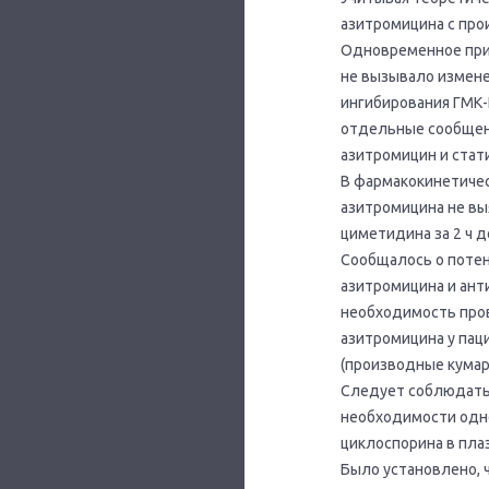
азитромицина с про
Одновременное прим
не вызывало измене
ингибирования ГМК-
отдельные сообщен
азитромицин и стат
В фармакокинетичес
азитромицина не вы
циметидина за 2 ч д
Сообщалось о поте
азитромицина и ант
необходимость про
азитромицина у пац
(производные кумар
Следует соблюдать
необходимости одн
циклоспорина в пла
Было установлено,