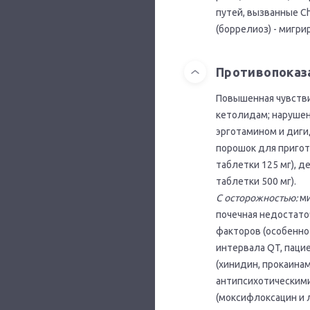
путей, вызванные Ch
(боррелиоз) - мигри
Противопоказ
Повышенная чувстви
кетолидам; нарушен
эрготамином и диги
порошок для пригот
таблетки 125 мг), д
таблетки 500 мг).
С осторожностью:
ми
почечная недостато
факторов (особенно
интервала QT, паци
(хинидин, прокаинам
антипсихотическими
(моксифлоксацин и 