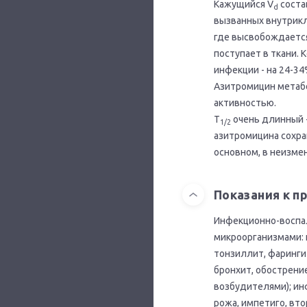
Кажущийся V
соста
d
вызванных внутрикл
где высвобождается
поступает в ткани. К
инфекции - на 24-34
Азитромицин метаб
активностью.
T
очень длинный - 
1/2
азитромицина сохра
основном, в неизме
Показания к 
Инфекционно-воспа
микроорганизмами: 
тонзиллит, фаринги
бронхит, обострение
возбудителями); ин
рожа, импетиго, в