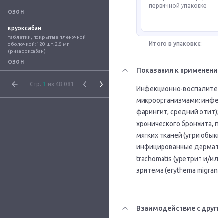
первичной упаковке
ОЗОН
круоксабан
таблетки, покрытые плёночной 
Итого в упаковке:
оболочкой: 120 шт. 2.5 мг 
(ривароксабан)
ОЗОН
Показания к применен
Стр.
1
из 48 081
Инфекционно-воспалите
микроорганизмами: инфе
фарингит, средний отит
хронического бронхита, 
мягких тканей (угри обы
инфицированные дермато
trachomatis (уретрит и/
эритема (erythema migrans
Взаимодействие с друг