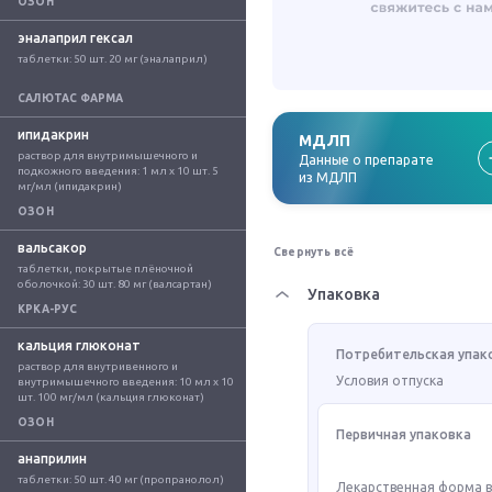
ОЗОН
эналаприл гексал
таблетки: 50 шт. 20 мг (эналаприл)
САЛЮТАС ФАРМА
ипидакрин
МДЛП
раствор для внутримышечного и 
Данные о препарате
подкожного введения: 1 мл x 10 шт. 5 
из МДЛП
мг/мл (ипидакрин)
ОЗОН
вальсакор
Свернуть всё
таблетки, покрытые плёночной 
оболочкой: 30 шт. 80 мг (валсартан)
Упаковка
КРКА-РУС
кальция глюконат
Потребительская упак
раствор для внутривенного и 
Условия отпуска
внутримышечного введения: 10 мл x 10 
шт. 100 мг/мл (кальция глюконат)
ОЗОН
Первичная упаковка
анаприлин
таблетки: 50 шт. 40 мг (пропранолол)
Лекарственная форма 