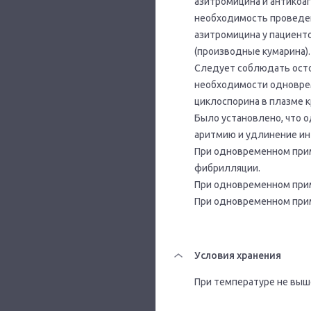
азитромицина и антикоа
необходимость проведен
азитромицина у пациент
(производные кумарина).
Следует соблюдать осто
необходимости одновре
циклоспорина в плазме к
Было установлено, что 
аритмию и удлинение ин
При одновременном прим
фибрилляции.
При одновременном прим
При одновременном прим
Условия хранения
При температуре не выше