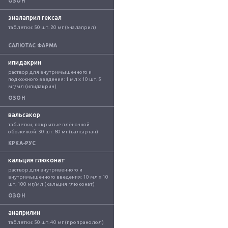
ОЗОН
эналаприл гексал
таблетки: 50 шт. 20 мг (эналаприл)
САЛЮТАС ФАРМА
ипидакрин
раствор для внутримышечного и 
подкожного введения: 1 мл x 10 шт. 5 
мг/мл (ипидакрин)
ОЗОН
вальсакор
таблетки, покрытые плёночной 
оболочкой: 30 шт. 80 мг (валсартан)
КРКА-РУС
кальция глюконат
раствор для внутривенного и 
внутримышечного введения: 10 мл x 10 
шт. 100 мг/мл (кальция глюконат)
ОЗОН
анаприлин
таблетки: 50 шт. 40 мг (пропранолол)