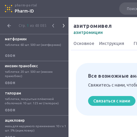
pharm-portal
Pharm-ID
азитромивел
Стр.
1
из 48 085
азитромицин
метформин
Основное
Инструкция
Г
таблетки: 60 шт. 500 мг (метформин)
ОЗОН
инозин пранобекс
таблетки: 20 шт. 500 мг (инозин 
Все возможные ан
пранобекс)
ОЗОН
Свяжитесь с нами, что
тилорам
таблетки, покрытые плёночной 
Связаться с нами
оболочкой: 10 шт. 125 мг (тилорон)
ОЗОН
ацикловир
мазь для наружного применения: 10 г x 1 
шт. 5% (ацикловир)