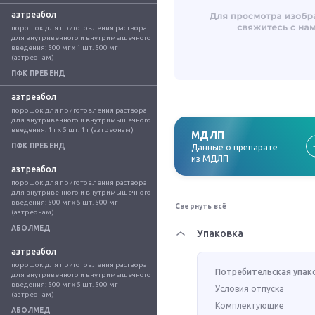
азтреабол
порошок для приготовления раствора 
для внутривенного и внутримышечного 
введения: 500 мг x 1 шт. 500 мг 
(азтреонам)
ПФК ПРЕБЕНД
азтреабол
порошок для приготовления раствора 
для внутривенного и внутримышечного 
введения: 1 г x 5 шт. 1 г (азтреонам)
МДЛП
ПФК ПРЕБЕНД
Данные о препарате
из МДЛП
азтреабол
порошок для приготовления раствора 
для внутривенного и внутримышечного 
введения: 500 мг x 5 шт. 500 мг 
Свернуть всё
(азтреонам)
АБОЛМЕД
Упаковка
азтреабол
порошок для приготовления раствора 
Потребительская упак
для внутривенного и внутримышечного 
введения: 500 мг x 5 шт. 500 мг 
Условия отпуска
(азтреонам)
Комплектующие
АБОЛМЕД