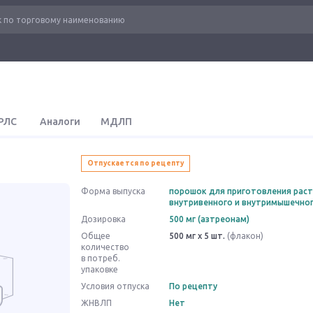
РЛС
Аналоги
МДЛП
Отпускается по рецепту
Форма выпуска
порошок для приготовления рас
внутривенного и внутримышечно
Дозировка
500 мг (азтреонам)
Общее
500 мг x 5 шт.
(флакон)
количество
в потреб.
упаковке
Условия отпуска
По рецепту
ЖНВЛП
Нет