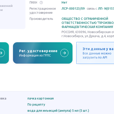
ПККН
Нет
Регистрационное
ЛСР-000123/09
связь с
ЛП- N(0157
удостоверение
Производитель
ОБЩЕСТВО С ОГРАНИЧЕННОЙ
ОТВЕТСТВЕННОСТЬЮ "ПРОИЗВО
ФАРМАЦЕВТИЧЕСКАЯ КОМПАНИЯ 
РОССИЯ, 630096, Новосибирская об
г.Новосибирск, ул.Дукача, д.4, корп
Эти данные у ва
Рег. удостоверение
Все данные можно
Информация из ГРЛС
загрузить по API
овка
пачка картонная
По рецепту
вода для инъекций (ампула) 5 мл (5 шт.)