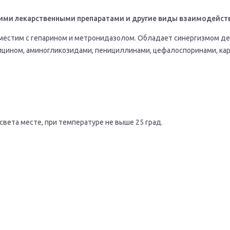
ими лекарственными препаратами и другие виды взаимодейст
естим с гепарином и метронидазолом. Обладает синергизмом де
цином, аминогликозидами, пенициллинами, цефалоспоринами, ка
света месте, при температуре не выше 25 град.