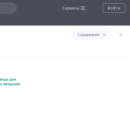
Сервисы
Войти
Содержание
твора для
го введения