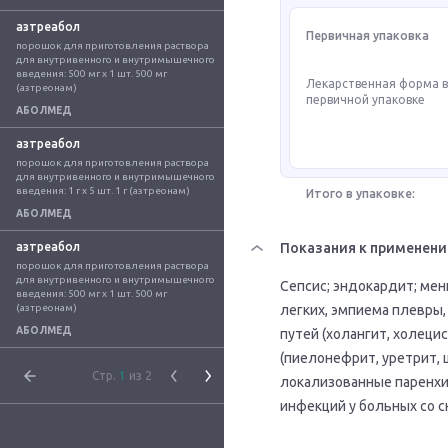
азтреабол
Первичная упаковка
порошок для приготовления раствора 
для внутривенного и внутримышечного 
введения: 500 мг x 1 шт. 500 мг 
Лекарственная форма 
(азтреонам)
первичной упаковке
АБОЛМЕД
азтреабол
порошок для приготовления раствора 
для внутривенного и внутримышечного 
введения: 1 г x 5 шт. 1 г (азтреонам)
Итого в упаковке:
АБОЛМЕД
азтреабол
Показания к применен
порошок для приготовления раствора 
для внутривенного и внутримышечного 
Сепсис; эндокардит; мен
введения: 500 мг x 1 шт. 500 мг 
(азтреонам)
легких, эмпиема плевры
АБОЛМЕД
путей (холангит, холеци
(пиелонефрит, уретрит, ц
Стр.
1
из 2
локализованные паренхи
инфекций у больных со 