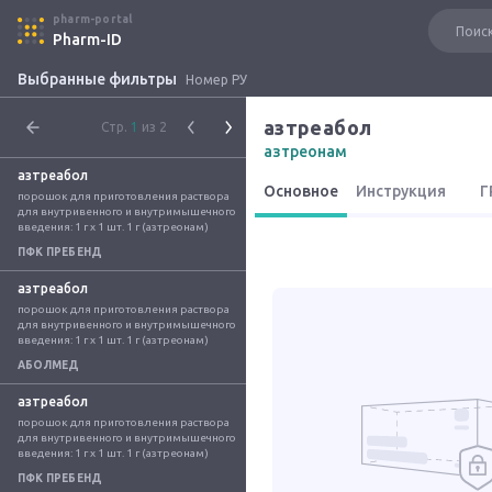
pharm-portal
Pharm-ID
Выбранные фильтры
Номер РУ
азтреабол
Стр.
1
из 2
азтреонам
азтреабол
Основное
Инструкция
Г
порошок для приготовления раствора 
для внутривенного и внутримышечного 
введения: 1 г x 1 шт. 1 г (азтреонам)
ПФК ПРЕБЕНД
азтреабол
порошок для приготовления раствора 
для внутривенного и внутримышечного 
введения: 1 г x 1 шт. 1 г (азтреонам)
АБОЛМЕД
азтреабол
порошок для приготовления раствора 
для внутривенного и внутримышечного 
введения: 1 г x 1 шт. 1 г (азтреонам)
ПФК ПРЕБЕНД