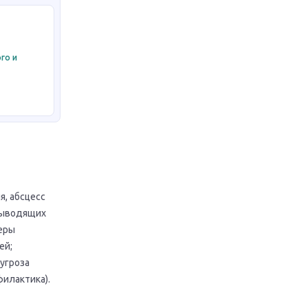
го и
я, абсцесс
евыводящих
феры
ей;
угроза
илактика).