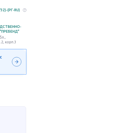
32)-(РГ-RU)
ДСТВЕННО-
"ПРЕБЕНД"
л.,
.2, корп.3
с