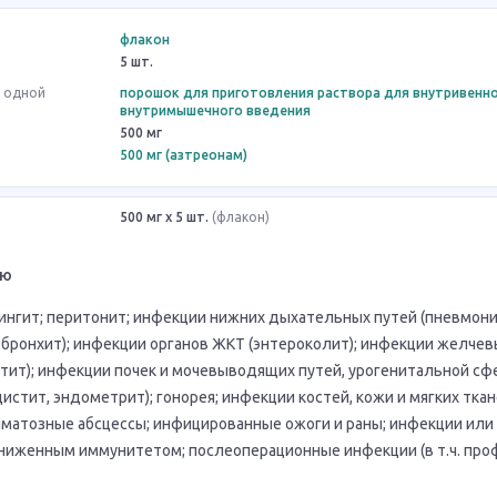
флакон
5 шт.
в одной
порошок для приготовления раствора для внутривенно
внутримышечного введения
500 мг
500 мг (азтреонам)
500 мг x 5 шт.
(флакон)
ию
ингит; перитонит; инфекции нижних дыхательных путей (пневмони
, бронхит); инфекции органов ЖКТ (энтероколит); инфекции желч
стит); инфекции почек и мочевыводящих путей, урогенитальной с
истит, эндометрит); гонорея; инфекции костей, кожи и мягких ткан
матозные абсцессы; инфицированные ожоги и раны; инфекции или 
сниженным иммунитетом; послеоперационные инфекции (в т.ч. проф