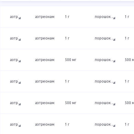
азтр
...
азтреонам
1 г
порошок
...
1 г
азтр
...
азтреонам
1 г
порошок
...
1 г
азтр
...
азтреонам
500 мг
порошок
...
500 
азтр
...
азтреонам
1 г
порошок
...
1 г
азтр
...
азтреонам
500 мг
порошок
...
500 
азтр
...
азтреонам
1 г
порошок
...
1 г