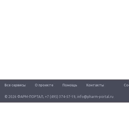
Все сервисы
О проекте
Помощь
Контакты
Со
© 2026 ФАРМ-ПОРТАЛ
,
+7 (495) 374-57-19
,
info@pharm-portal.ru