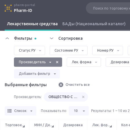
pharm-portal
Pharm-ID
Лекарственные средства
БАДы (Национальный каталог)
Фильтры
Сортировка
Статус РУ
Состояние РУ
Номер РУ
Производитель
Лек. форма
Дозировка
Добавить фильтр
Выбранные фильтры
Очистить все
Производитель:
ОБЩЕСТВО С ОГРАНИЧЕННОЙ ОТВЕТСТВЕНН
Список
Показывать по
10
Результаты
:
1 – 10 из 
Торговое
...
МНН / Де
...
Дозировка
Лек. фор
...
Кол-