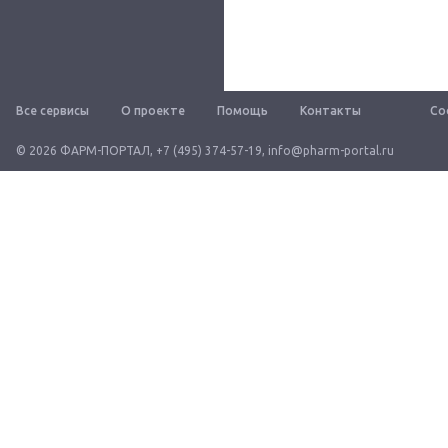
Все сервисы
О проекте
Помощь
Контакты
Со
© 2026 ФАРМ-ПОРТАЛ
,
+7 (495) 374-57-19
,
info@pharm-portal.ru