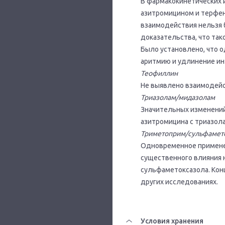
В фармакокинетических 
азитромицином и терфен
взаимодействия нельзя 
доказательства, что та
Было установлено, что 
аритмию и удлинение ин
Теофиллин
Не выявлено взаимодей
Триазолам/мидазолам
Значительных изменени
азитромицина с триазол
Триметоприм/сульфамет
Одновременное примене
существенного влияния 
сульфаметоксазола. Кон
других исследованиях.
Условия хранения