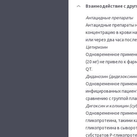
Взаимодействие с друг
Антацидные препараты
Антацидные препараты н
концентрацию в крови на
или через два часа посл
Цетиризин
Одновременное применен
(20 мг) не привело к ф
QT.
Диданозин (дидезоксиин
Одновременное применени
инфицированных пациент
сравнению с группой пла
Дигоксин и колхицин (су
Одновременное применен
гликопротеина, такими к
гликопротеина в сыворо
субстратов Р-гликопроте