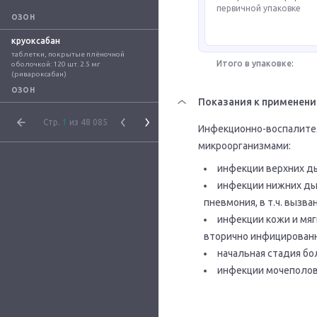
первичной упаковке
ОЗОН
круоксабан
таблетки, покрытые плёночной 
Итого в упаковке:
оболочкой: 120 шт. 2.5 мг 
(ривароксабан)
ОЗОН
Показания к применен
Стр.
1
из 48 085
Инфекционно-воспалите
микроорганизмами:
инфекции верхних ды
инфекции нижних дых
пневмония, в т.ч. вызв
инфекции кожи и мяг
вторично инфицирован
начальная стадия бо
инфекции мочеполовы