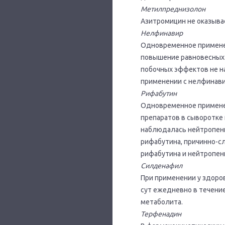
Метилпреднизолон
Азитромицин не оказыва
Нелфинавир
Одновременное применени
повышение равновесных 
побочных эффектов не н
применении с нелфинави
Рифабутин
Одновременное применен
препаратов в сыворотке
наблюдалась нейтропени
рифабутина, причинно-с
рифабутина и нейтропен
Силденафил
При применении у здоро
сут ежедневно в течение
метаболита.
Терфенадин