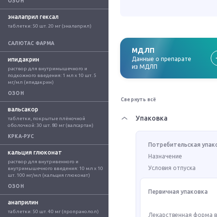
ОЗОН
эналаприл гексал
таблетки: 50 шт. 20 мг (эналаприл)
САЛЮТАС ФАРМА
МДЛП
Данные о препарате
ипидакрин
из МДЛП
раствор для внутримышечного и 
подкожного введения: 1 мл x 10 шт. 5 
мг/мл (ипидакрин)
ОЗОН
Свернуть всё
вальсакор
Упаковка
таблетки, покрытые плёночной 
оболочкой: 30 шт. 80 мг (валсартан)
КРКА-РУС
Потребительская упак
кальция глюконат
Назначение
раствор для внутривенного и 
Условия отпуска
внутримышечного введения: 10 мл x 10 
шт. 100 мг/мл (кальция глюконат)
ОЗОН
Первичная упаковка
анаприлин
таблетки: 50 шт. 40 мг (пропранолол)
Лекарственная форма 