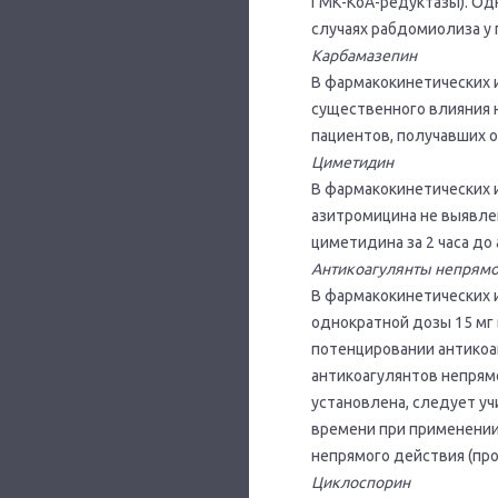
ГМК-КоА-редуктазы). Од
случаях рабдомиолиза у
Карбамазепин
В фармакокинетических 
существенного влияния н
пациентов, получавших 
Циметидин
В фармакокинетических 
азитромицина не выявле
циметидина за 2 часа до
Антикоагулянты непрямо
В фармакокинетических 
однократной дозы 15 мг
потенцировании антикоа
антикоагулянтов непрямо
установлена, следует у
времени при применении
непрямого действия (пр
Циклоспорин