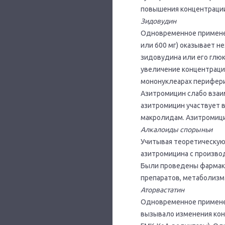
повышения концентрации
Зидовудин
Одновременное применен
или 600 мг) оказывает н
зидовудина или его глю
увеличение концентраци
мононуклеарах периферич
Азитромицин слабо взаи
азитромицин участвует 
макролидам. Азитромици
Алкалоиды спорыньи
Учитывая теоретическую
азитромицина с произво
Были проведены фармак
препаратов, метаболизм
Аторвастатин
Одновременное применен
вызывало изменения конц