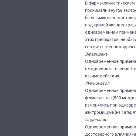
В фармакокинетическом 
принимали внутрь азитро
было выявлено достовер
под кривой «концентрац
одновременном применен
этих препаратов, необх
соответственно коррект
Эфавиренз
Одновременное применени
ежедневно в течение 7 
взаимодействия.
Флуконазол
Одновременное применен
флуконазола (800 мг од
изменялись при одновре
азитромицина (на 18%), ч
Индинавир
Одновременное применен
достоверного влияния на 