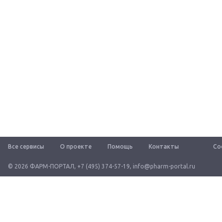
Все сервисы
О проекте
Помощь
Контакты
Со
© 2026 ФАРМ-ПОРТАЛ
,
+7 (495) 374-57-19
,
info@pharm-portal.ru