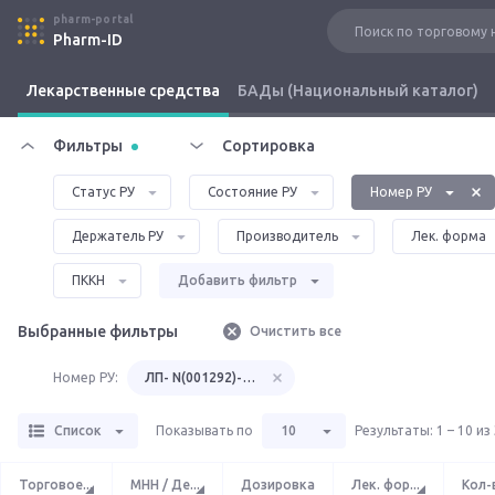
pharm-portal
Pharm-ID
Лекарственные средства
БАДы (Национальный каталог)
Фильтры
Сортировка
Статус РУ
Состояние РУ
Номер РУ
Держатель РУ
Производитель
Лек. форма
ПККН
Добавить фильтр
Выбранные фильтры
Очистить все
Номер РУ:
ЛП- N(001292)-(РГ-RU)
Список
Показывать по
10
Результаты
:
1 – 10 из
Торговое
...
МНН / Де
...
Дозировка
Лек. фор
...
Кол-