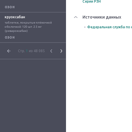
Серии РЗН
ОЗОН
Источники данных
круоксабан
таблетки, покрытые плёночной 
оболочкой: 120 шт. 2.5 мг 
Федеральная служба по 
(ривароксабан)
ОЗОН
Стр.
1
из 48 085