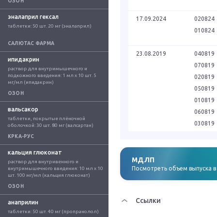
ОЗОН
эналаприл гексал
17.09.2024
020824
таблетки: 50 шт. 20 мг (эналаприл)
010824
САЛЮТАС ФАРМА
23.08.2019
040819
ипидакрин
070819
раствор для внутримышечного и 
подкожного введения: 1 мл x 10 шт. 5 
020819
мг/мл (ипидакрин)
050819
ОЗОН
010819
вальсакор
060819
таблетки, покрытые плёночной 
030819
оболочкой: 30 шт. 80 мг (валсартан)
КРКА-РУС
кальция глюконат
МДЛП
раствор для внутривенного и 
Посмотреть объем выпуска 
внутримышечного введения: 10 мл x 10 
шт. 100 мг/мл (кальция глюконат)
ОЗОН
Ссылки
анаприлин
таблетки: 50 шт. 40 мг (пропранолол)