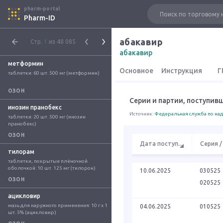
pharm-portal
Pharm-ID
абакавир
Стр.
1
из 48 085
абакавир
метформин
Основное
Инструкция
Г
таблетки: 60 шт. 500 мг (метформин)
ОЗОН
Серии и партии, поступив
инозин пранобекс
Источник:
Федеральная служба по над
таблетки: 20 шт. 500 мг (инозин 
пранобекс)
ОЗОН
Дата поступ
...
Серия /
тилорам
таблетки, покрытые плёночной 
оболочкой: 10 шт. 125 мг (тилорон)
10.06.2025
030525
ОЗОН
020525
ацикловир
мазь для наружного применения: 10 г x 1 
04.06.2025
010525
шт. 5% (ацикловир)