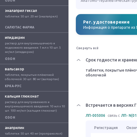
Анатомо-терапевтическая гру
ОЗОН
эналаприл гексал
таблетки: 50 шт. 20 мг (эналаприл)
Рег. удостоверение
Информация о препарате из 
САЛЮТАС ФАРМА
ипидакрин
раствор для внутримышечного и 
подкожного введения: 1 мл x 10 шт. 5 
Свернуть всё
мг/мл (ипидакрин)
ОЗОН
Срок годности и хранен
вальсакор
таблетки, покрытые плёно
таблетки, покрытые плёночной 
оболочкой
оболочкой: 30 шт. 80 мг (валсартан)
КРКА-РУС
кальция глюконат
раствор для внутривенного и 
Встречается в версиях 
внутримышечного введения: 10 мл x 10 
шт. 100 мг/мл (кальция глюконат)
ЛП-005006
связь с
ЛП- N(01
ОЗОН
анаприлин
Регистрация
Окон
таблетки: 50 шт. 40 мг (пропранолол)