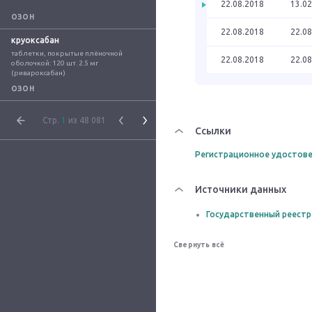
22.08.2018
13.02
ОЗОН
22.08.2018
22.08
круоксабан
таблетки, покрытые плёночной 
22.08.2018
22.08
оболочкой: 120 шт. 2.5 мг 
(ривароксабан)
ОЗОН
Стр.
1
из 48 081
Ссылки
Регистрационное удостове
Источники данных
Государственный реестр
Свернуть всё