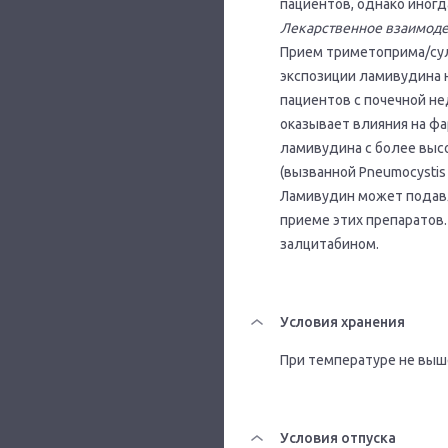
пациентов, однако иног
Лекарственное взаимоде
Прием триметоприма/сул
экспозиции ламивудина 
пациентов с почечной н
оказывает влияния на ф
ламивудина с более выс
(вызванной Pneumocystis c
Ламивудин может подав
приеме этих препаратов.
залцитабином.
Условия хранения
При температуре не выше
Условия отпуска