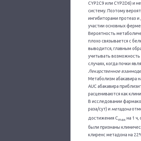
CYP2С9 или CYP2D6) и н
систему. Поэтому вероя
ингибиторами протеаз и
участии основных ферме
Вероятность метаболичес
плохо связывается с бе
выводится, главным обр
учитывать возможность 
случаях, когда почки яв
Лекарственное взаимоде
Метаболизм абакавира н
АUС абакавира приблизит
расцениваются как клини
В исследовании фармако
раза/сут) и
метадона
отме
достижения С
на 1 ч
max
были признаны клиничес
клиренс метадона на 22