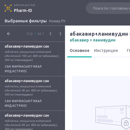
pharm-portal
Pharm-ID
Выбранные фильтры
Номер РУ
абакавир+ламивудин 
Стр.
1
из 1
абакавир + ламивудин
абакавир+ламивудин сан
Основное
Инструкция
Г
таблетки, покрытые плёночной 
оболочкой: 100 шт. 600 мг (абакавир), 
300 мг (ламивудин)
САН ФАРМАСЬЮТИКАЛ
ИНДАСТРИЕС
абакавир+ламивудин сан
таблетки, покрытые плёночной 
оболочкой: 60 шт. 600 мг (абакавир), 
300 мг (ламивудин)
САН ФАРМАСЬЮТИКАЛ
ИНДАСТРИЕС
абакавир+ламивудин сан
таблетки, покрытые плёночной 
оболочкой: 90 шт. 600 мг (абакавир), 
300 мг (ламивудин)