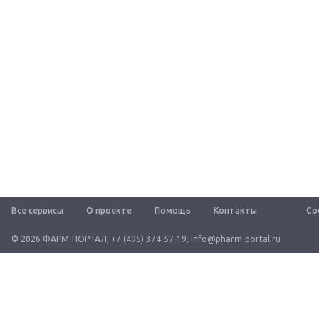
Все сервисы
О проекте
Помощь
Контакты
Со
© 2026 ФАРМ-ПОРТАЛ
,
+7 (495) 374-57-19
,
info@pharm-portal.ru