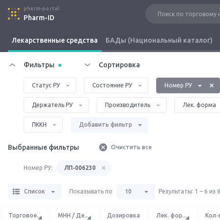
pharm-portal
Pharm-ID
Лекарственные средства
БАДы (Национальный каталог)
Фильтры
Сортировка
Статус РУ
Состояние РУ
Номер РУ
Держатель РУ
Производитель
Лек. форма
ПККН
Добавить фильтр
Выбранные фильтры
Очистить все
Номер РУ:
ЛП-006230
Список
Показывать по
10
Результаты
:
1 – 6 из 
Торговое
...
МНН / Де
...
Дозировка
Лек. фор
...
Кол-