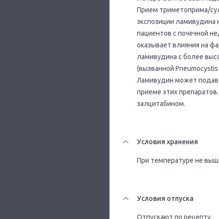
Прием триметоприма/сул
экспозиции ламивудина 
пациентов с почечной н
оказывает влияния на ф
ламивудина с более выс
(вызванной Pneumocystis c
Ламивудин может подав
приеме этих препаратов.
залцитабином.
Условия хранения
При температуре не выше
Условия отпуска
Отпускают по рецепту.