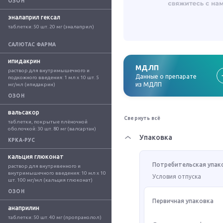
ОЗОН
эналаприл гексал
таблетки: 50 шт. 20 мг (эналаприл)
САЛЮТАС ФАРМА
ипидакрин
МДЛП
раствор для внутримышечного и 
Данные о препарате
подкожного введения: 1 мл x 10 шт. 5 
из МДЛП
мг/мл (ипидакрин)
ОЗОН
вальсакор
Свернуть всё
таблетки, покрытые плёночной 
оболочкой: 30 шт. 80 мг (валсартан)
Упаковка
КРКА-РУС
кальция глюконат
Потребительская упак
раствор для внутривенного и 
внутримышечного введения: 10 мл x 10 
Условия отпуска
шт. 100 мг/мл (кальция глюконат)
ОЗОН
Первичная упаковка
анаприлин
таблетки: 50 шт. 40 мг (пропранолол)