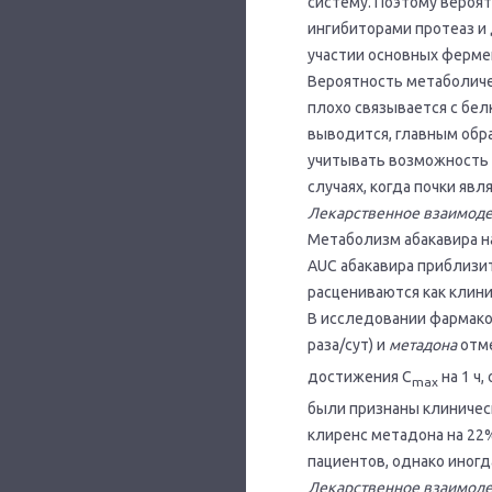
систему. Поэтому вероя
ингибиторами протеаз и
участии основных ферме
Вероятность метаболичес
плохо связывается с бе
выводится, главным обр
учитывать возможность 
случаях, когда почки яв
Лекарственное взаимоде
Метаболизм абакавира н
АUС абакавира приблизит
расцениваются как клини
В исследовании фармако
раза/сут) и
метадона
отме
достижения С
на 1 ч
max
были признаны клиничес
клиренс метадона на 22
пациентов, однако иног
Лекарственное взаимоде