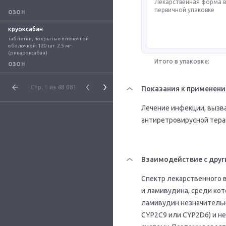
Лекарственная форма 
первичной упаковке
ОЗОН
круоксабан
таблетки, покрытые плёночной 
оболочкой: 120 шт. 2.5 мг 
(ривароксабан)
Итого в упаковке:
ОЗОН
Стр.
1
из 48 081
Показания к применен
Лечение инфекции, вызва
антиретровирусной тера
Взаимодействие с друг
Спектр лекарственного 
и ламивудина, среди кот
ламивудин незначительн
CYP2С9 или CYP2D6) и н