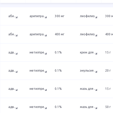
аби
...
арипипра
...
300 мг
лиофилиз
...
300 
аби
...
арипипра
...
400 мг
лиофилиз
...
400 
адв
...
метилпре
...
0.1%
крем для
...
15 г
адв
...
метилпре
...
0.1%
эмульсия
...
20 г
адв
...
метилпре
...
0.1%
мазь для
...
15 г
адв
...
метилпре
...
0.1%
мазь для
...
50 г