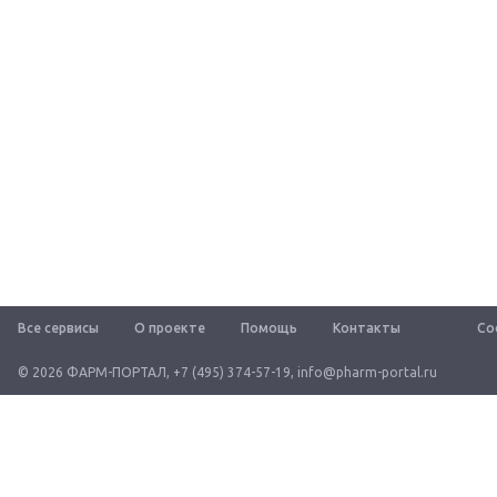
Все сервисы
О проекте
Помощь
Контакты
Со
© 2026 ФАРМ-ПОРТАЛ
,
+7 (495) 374-57-19
,
info@pharm-portal.ru