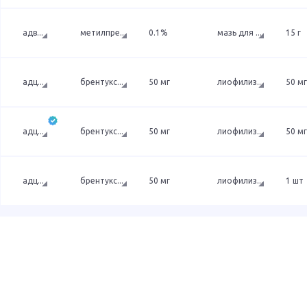
адв
...
метилпре
...
0.1%
мазь для
...
15 г
адц
...
брентукс
...
50 мг
лиофилиз
...
50 мг
адц
...
брентукс
...
50 мг
лиофилиз
...
50 мг
адц
...
брентукс
...
50 мг
лиофилиз
...
1 шт