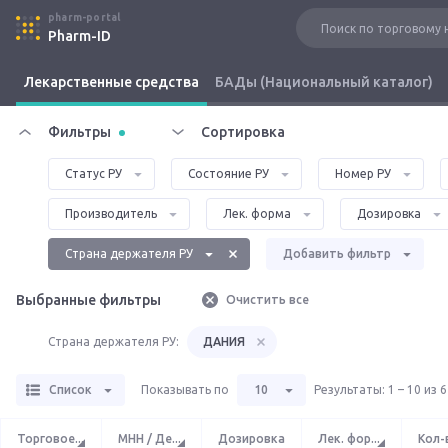
pharm-portal
Pharm-ID
Лекарственные средства
БАДы (Национальный каталог)
Фильтры
Сортировка
Статус РУ
Состояние РУ
Номер РУ
Производитель
Лек. форма
Дозировка
Страна держателя РУ
Добавить фильтр
Выбранные фильтры
Очистить все
Страна держателя РУ:
ДАНИЯ
Список
Показывать по
10
Результаты
:
1 – 10 из 
Торговое
...
МНН / Де
...
Дозировка
Лек. фор
...
Кол-