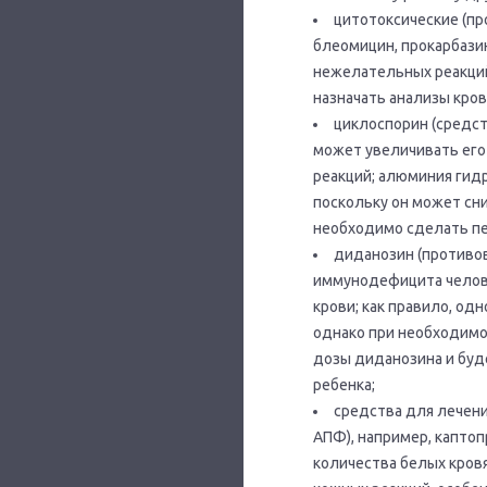
цитотоксические (п
блеомицин, прокарбази
нежелательных реакций 
назначать анализы кров
циклоспорин (средс
может увеличивать его
реакций; алюминия гид
поскольку он может сн
необходимо сделать пер
диданозин (противов
иммунодефицита челове
крови; как правило, о
однако при необходимо
дозы диданозина и буд
ребенка;
средства для лечени
АПФ), например, капто
количества белых кровя