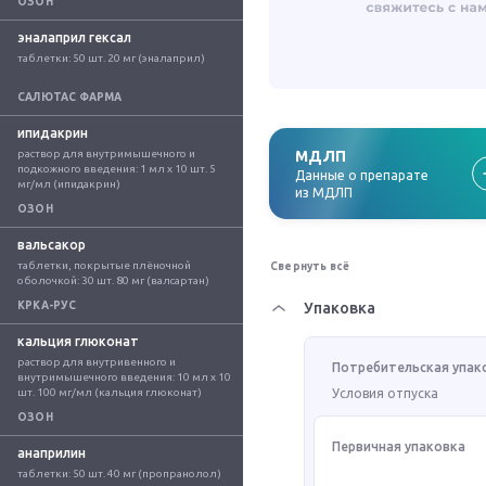
ОЗОН
эналаприл гексал
таблетки: 50 шт. 20 мг (эналаприл)
САЛЮТАС ФАРМА
ипидакрин
раствор для внутримышечного и 
МДЛП
подкожного введения: 1 мл x 10 шт. 5 
Данные о препарате
мг/мл (ипидакрин)
из МДЛП
ОЗОН
вальсакор
таблетки, покрытые плёночной 
Свернуть всё
оболочкой: 30 шт. 80 мг (валсартан)
КРКА-РУС
Упаковка
кальция глюконат
раствор для внутривенного и 
Потребительская упак
внутримышечного введения: 10 мл x 10 
шт. 100 мг/мл (кальция глюконат)
Условия отпуска
ОЗОН
Первичная упаковка
анаприлин
таблетки: 50 шт. 40 мг (пропранолол)