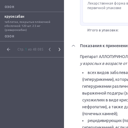
Лекарственная форма 
ОЗОН
первичной упаковке
круоксабан
таблетки, покрытые плёночной 
оболочкой: 120 шт. 2.5 мг 
(ривароксабан)
Итого в упаковке:
ОЗОН
Показания к применен
Стр.
1
из 48 085
Препарат АЛЛОПУРИНОЛ 
у взрослых в возрасте от
всех видов заболева
(гиперурикемии), кото
гиперурикемии различн
выраженной подагры (за
сухожилиях в виде крис
нефропатии), а также 
(почечных камней);
рецидивирующих (по
гиперурикемией, если 