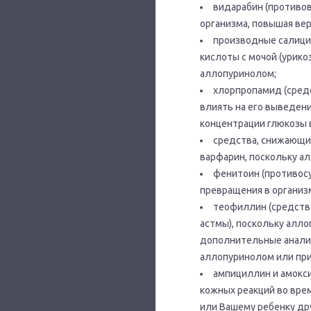
видарабин (противов
организма, повышая ве
производные салици
кислоты с мочой (урико
аллопуринолом;
хлорпропамид (средс
влиять на его выведени
концентрации глюкозы в
средства, снижающие
варфарин, поскольку а
фенитоин (противос
превращения в организ
теофиллин (средств
астмы), поскольку алло
дополнительные анализ
аллопуринолом или при
ампициллин и амокси
кожных реакций во вре
или Вашему ребенку др