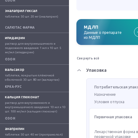
ОЗОН
эналаприл гексал
таблетки: 50 шт. 20 мг (эналаприл)
МДЛП
САЛЮТАС ФАРМА
Данные о препарате
из МДЛП
ипидакрин
раствор для внутримышечного и 
подкожного введения: 1 мл x 10 шт. 5 
мг/мл (ипидакрин)
Свернуть всё
ОЗОН
вальсакор
Упаковка
таблетки, покрытые плёночной 
оболочкой: 30 шт. 80 мг (валсартан)
КРКА-РУС
Потребительская упак
Назначение
кальция глюконат
Условия отпуска
раствор для внутривенного и 
внутримышечного введения: 10 мл x 10 
шт. 100 мг/мл (кальция глюконат)
Первичная упаковка
ОЗОН
анаприлин
Лекарственная форма 
таблетки: 50 шт. 40 мг (пропранолол)
первичной упаковке