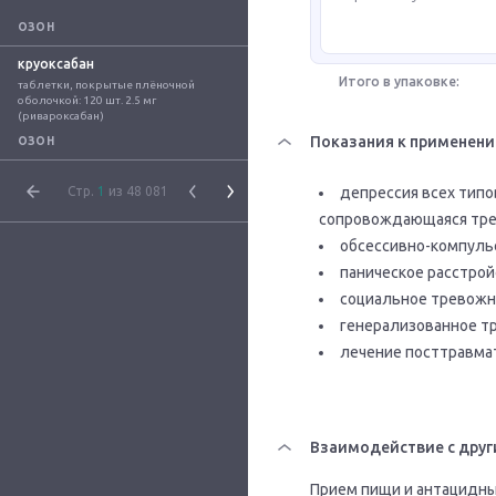
ОЗОН
круоксабан
Итого в упаковке:
таблетки, покрытые плёночной 
оболочкой: 120 шт. 2.5 мг 
(ривароксабан)
Показания к применен
ОЗОН
Стр.
1
из 48 081
депрессия всех типов
сопровождающаяся тре
обсессивно-компуль
паническое расстройс
социальное тревожн
генерализованное т
лечение посттравмат
Взаимодействие с друг
Прием пищи и антацидны