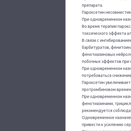
препарата.
Пароксетин несовместим
При одновременном назн
Во время терапии парок
токсического эффекта ал
В связи с ингибировани
барбитуратов, фенитоин
фенотиазиновых нейроле
побочных эффектов при 
При одновременном назн
потребоваться снижение
Пароксетин увеличивает
протромбиновом времен
При одновременном назн
фенотиазинами, трицикл
рекомендуется соблюдат
Одновременное назначен
привести к усилению се