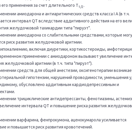
 его применения за счет длительного T
.
1/2
нении амиодарона и антиаритмических средств класса I А (в т.ч.
ается интервал QT вследствие аддитивного действия на его вели
ития желудочковой тахикардии типа "пируэт".
енении амиодарона со слабительными средствами, которые мог
ся риск развития желудочковой аритмии.
ипокалиемию, включая диуретики, кортикостероиды, амфотерицин 
временном применении с амиодароном вызывают увеличение инт
 желудочковой аритмии (в т.ч. типа "пируэт").
енении средств для общей анестезии, оксигенотерапии возникае
артериальной гипотензии, нарушений проводимости, уменьшения 
-видимому, обусловлено аддитивным кардиодепрессивным и
ектами.
енении трициклические антидепрессанты, фенотиазины, астемиз
еличение интервала QT и повышение риска развития желудочков
енении варфарина, фенпрокумона, аценокумарола усиливается
вие и повышается риск развития кровотечений.