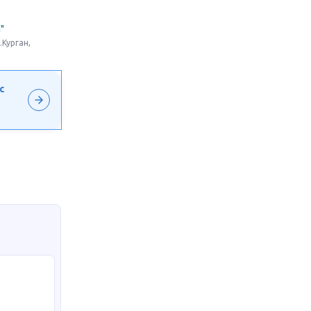
"
.Курган,
с