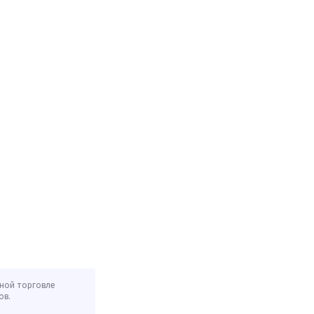
нной торговле
ов.