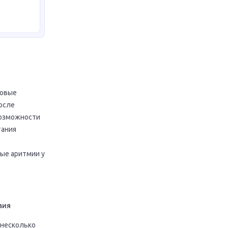
ковые
после
возможности
тания
ые аритмии у
вия
 несколько