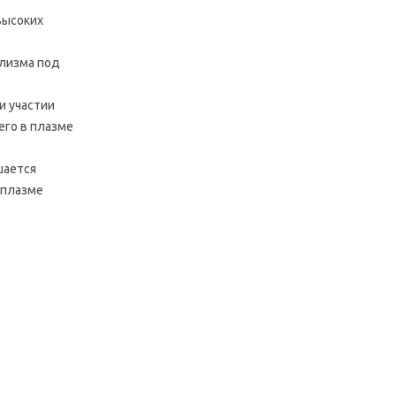
высоких
олизма под
и участии
го в плазме
шается
 плазме