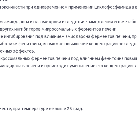
 токсичности при одновременном применении циклофосфамида в 
я амиодарона в плазме крови вследствие замедления его метаб
других ингибиторов микросомальных ферментов печени.
ие ингибирования под влиянием амиодарона ферментов печени, пр
аболизм фенитоина, возможно повышение концентрации последне
бочных эффектов.
икросомальных ферментов печени под влиянием фенитоина повы
миодарона в печени и происходит уменьшение его концентрации в
есте, при температуре не выше 25 град.