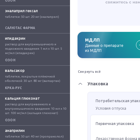
ОЗОН
эналаприл гексал
таблетки: 50 шт. 20 мг (эналаприл)
САЛЮТАС ФАРМА
ипидакрин
МДЛП
раствор для внутримышечного и 
Данные о препарате
подкожного введения: 1 мл x 10 шт. 5 
из МДЛП
мг/мл (ипидакрин)
ОЗОН
вальсакор
Свернуть всё
таблетки, покрытые плёночной 
оболочкой: 30 шт. 80 мг (валсартан)
Упаковка
КРКА-РУС
кальция глюконат
Потребительская упак
раствор для внутривенного и 
Условия отпуска
внутримышечного введения: 10 мл x 10 
шт. 100 мг/мл (кальция глюконат)
ОЗОН
Первичная упаковка
анаприлин
таблетки: 50 шт. 40 мг (пропранолол)
Лекарственная форма 