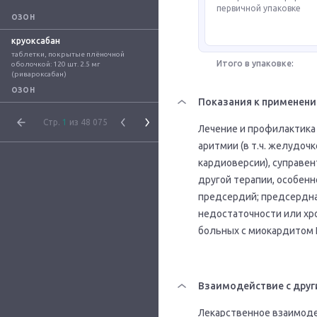
первичной упаковке
ОЗОН
круоксабан
таблетки, покрытые плёночной 
Итого в упаковке:
оболочкой: 120 шт. 2.5 мг 
(ривароксабан)
ОЗОН
Показания к применен
Стр.
1
из 48 075
Лечение и профилактика
аритмии (в т.ч. желудоч
кардиоверсии), суправе
другой терапии, особенн
предсердий; предсердна
недостаточности или хр
больных с миокардитом 
Взаимодействие с друг
Лекарственное взаимоде