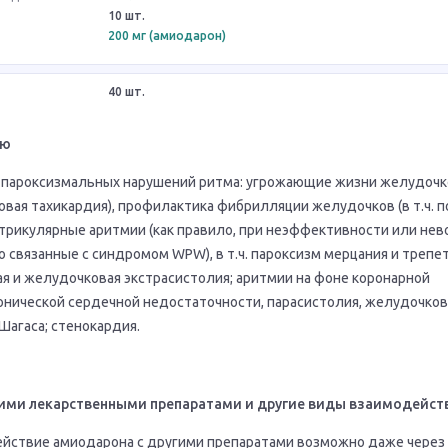
10 шт.
200 мг (амиодарон)
40 шт.
ию
 пароксизмальных нарушений ритма: угрожающие жизни желудоч
ковая тахикардия), профилактика фибрилляции желудочков (в т.ч. 
нтрикулярные аритмии (как правило, при неэффективности или не
о связанные с синдромом WPW), в т.ч. пароксизм мерцания и трепе
я и желудочковая экстрасистолия; аритмии на фоне коронарной
онической сердечной недостаточности, парасистолия, желудочков
Шагаса; стенокардия.
ими лекарственными препаратами и другие виды взаимодейст
йствие амиодарона с другими препаратами возможно даже через