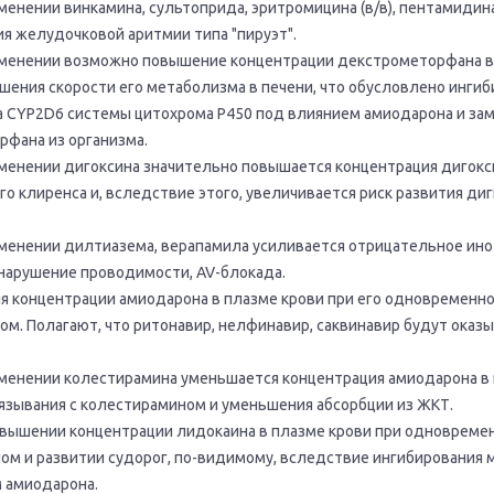
нении винкамина, сультоприда, эритромицина (в/в), пентамидина 
я желудочковой аритмии типа "пируэт".
менении возможно повышение концентрации декстрометорфана в
шения скорости его метаболизма в печени, что обусловлено инги
 CYP2D6 системы цитохрома P450 под влиянием амиодарона и з
фана из организма.
енении дигоксина значительно повышается концентрация дигокс
его клиренса и, вследствие этого, увеличивается риск развития ди
енении дилтиазема, верапамила усиливается отрицательное ин
 нарушение проводимости, AV-блокада.
я концентрации амиодарона в плазме крови при его одновременн
м. Полагают, что ритонавир, нелфинавир, саквинавир будут оказ
енении колестирамина уменьшается концентрация амиодарона в
вязывания с колестирамином и уменьшения абсорбции из ЖКТ.
вышении концентрации лидокаина в плазме крови при одновреме
ом и развитии судорог, по-видимому, вследствие ингибирования
 амиодарона.