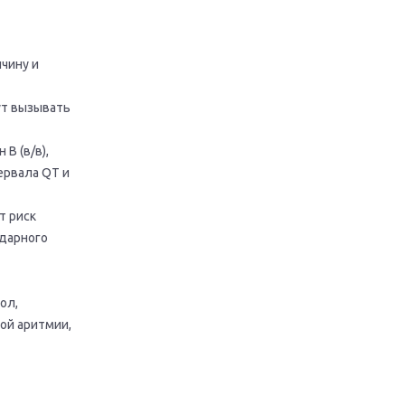
чину и
ут вызывать
В (в/в),
ервала QT и
т риск
ударного
ол,
ой аритмии,