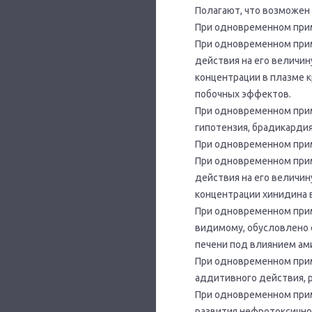
Полагают, что возможен
При одновременном прим
При одновременном при
действия на его величин
концентрации в плазме 
побочных эффектов.
При одновременном при
гипотензия, брадикарди
При одновременном прим
При одновременном при
действия на его величин
концентрации хинидина в
При одновременном прим
видимому, обусловлено 
печени под влиянием ам
При одновременном прим
аддитивного действия, ри
При одновременном прим
развития нефротоксично