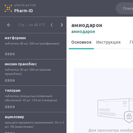
pharm-portal
Pharm-ID
амиодарон
Стр.
1
из 48 075
амиодарон
метформин
Основное
Инструкция
Г
таблетки: 60 шт. 500 мг (метформин)
ОЗОН
инозин пранобекс
таблетки: 20 шт. 500 мг (инозин 
пранобекс)
ОЗОН
тилорам
таблетки, покрытые плёночной 
оболочкой: 10 шт. 125 мг (тилорон)
ОЗОН
ацикловир
мазь для наружного применения: 10 г x 1 
шт. 5% (ацикловир)