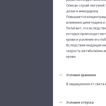
Описан случай легочной
дозах и амиодарона.
Повышается концентраци
влиянием циметидина и 
Полагают, что вследств
которых происходит мет
крови и усиление его по
Вследствие индукции м
скорость метаболизма а
крови.
Условия хранения
В защищенном от света м
Условия отпуска