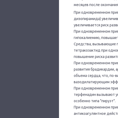
месяцев после окончания
При одновременном приме
дизопирамида) увеличив
увеличивается риск разв
При одновременном прим
гипокалиемию, повышает
Средства, вызывающие г
тетракозактид при одно
повышение риска развития
При одновременном прим
развития брадикардии, 
объема сердца, что, по
вазодилатирующим эфф
При одновременном прим
терфенадин вызывают ув
особенно типа "пируэт".
При одновременном прим
антикоагулянтное дейст