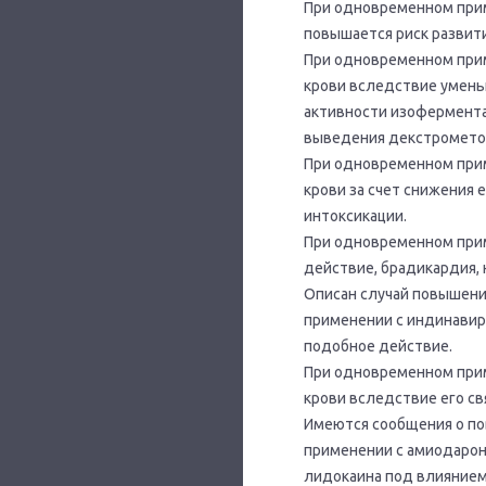
При одновременном приме
повышается риск развити
При одновременном при
крови вследствие умень
активности изофермента
выведения декстрометор
При одновременном прим
крови за счет снижения 
интоксикации.
При одновременном прим
действие, брадикардия,
Описан случай повышени
применении с индинавиро
подобное действие.
При одновременном прим
крови вследствие его с
Имеются сообщения о по
применении с амиодарон
лидокаина под влиянием