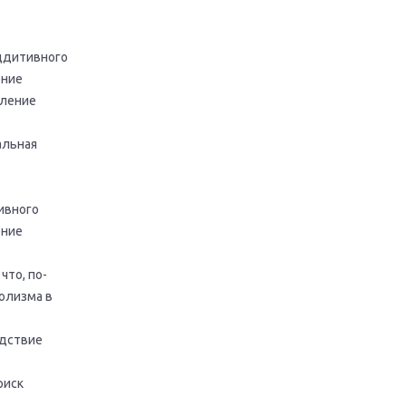
ддитивного
ение
иление
альная
ивного
ение
что, по-
олизма в
едствие
риск