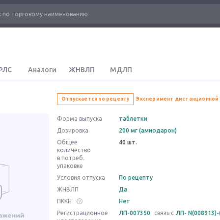
РЛС
Аналоги
ЖНВЛП
МДЛП
Отпускается по рецепту
Эксперимент дистанционной
Форма выпуска
таблетки
Дозировка
200 мг (амиодарон)
Общее
40 шт.
количество
в потреб.
упаковке
Условия отпуска
По рецепту
ЖНВЛП
Да
ПККН
Нет
Регистрационное
ЛП-007350
связь с
ЛП- N(008913)-