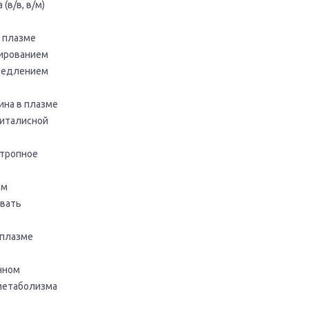
(в/в, в/м)
 плазме
бированием
амедлением
ина в плазме
гиталисной
отропное
ом
ывать
 плазме
нном
 метаболизма