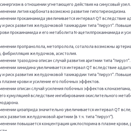
 синергизм в отношении угнетающего действия на синусовый узел.
енении лития карбоната возможно развитие гипотиреоидизма.
менении прокаинамида увеличивается интервал QT вследствие а
у и риск развития желудочковой тахикардии типа "пируэт". Повыш
крови прокаинамида и его метаболита N-ацетилпрокаинамида и ус
менении пропранолола, метопролола, соталола возможны артери
я, фибрилляция желудочков, асистолия.
енении тразодона описан случай развития аритмии типа "пируэт".
менении хинидина увеличивается интервал QT вследствие аддит
у и риск развития желудочковой тахикардии типа "пируэт". Повыш
 плазме крови и усиление его побочных эффектов.
енении описан случай усиления побочных эффектов клоназепама, 
его кумуляцией вследствие ингибирования окислительного метаб
иодарона.
енении цизаприда значительно увеличивается интервал QT всл
ск развития желудочковой аритмии (в т.ч. типа "пируэт").
енении повышается концентрация циклоспорина в плазме крови, 
сти.