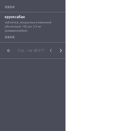
ОЗОН
круоксабан
таблетки, покрытые плёночной 
оболочкой: 120 шт. 2.5 мг 
(ривароксабан)
ОЗОН
Стр.
1
из 48 077