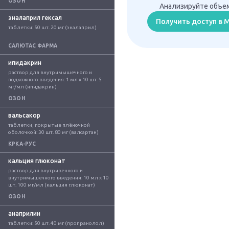
ОЗОН
Анализируйте объем
эналаприл гексал
Получить доступ в
таблетки: 50 шт. 20 мг (эналаприл)
САЛЮТАС ФАРМА
ипидакрин
раствор для внутримышечного и 
подкожного введения: 1 мл x 10 шт. 5 
мг/мл (ипидакрин)
ОЗОН
вальсакор
таблетки, покрытые плёночной 
оболочкой: 30 шт. 80 мг (валсартан)
КРКА-РУС
кальция глюконат
раствор для внутривенного и 
внутримышечного введения: 10 мл x 10 
шт. 100 мг/мл (кальция глюконат)
ОЗОН
анаприлин
таблетки: 50 шт. 40 мг (пропранолол)