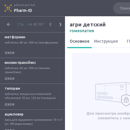
pharm-portal
Pharm-ID
агри детский
Стр.
1
из 48 081
гомеопатия
метформин
Основное
Инструкция
Г
таблетки: 60 шт. 500 мг (метформин)
ОЗОН
инозин пранобекс
таблетки: 20 шт. 500 мг (инозин 
пранобекс)
ОЗОН
тилорам
таблетки, покрытые плёночной 
оболочкой: 10 шт. 125 мг (тилорон)
ОЗОН
ацикловир
мазь для наружного применения: 10 г x 1 
шт. 5% (ацикловир)