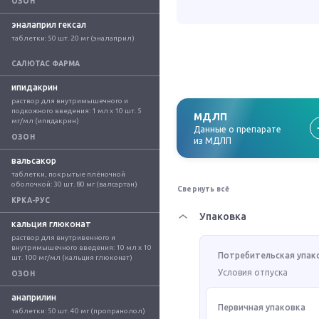
ОЗОН
эналаприл гексал
таблетки: 50 шт. 20 мг (эналаприл)
САЛЮТАС ФАРМА
ипидакрин
раствор для внутримышечного и 
подкожного введения: 1 мл x 10 шт. 5 
МДЛП
мг/мл (ипидакрин)
Данные о препарате
ОЗОН
из МДЛП
вальсакор
таблетки, покрытые плёночной 
оболочкой: 30 шт. 80 мг (валсартан)
Свернуть всё
КРКА-РУС
Упаковка
кальция глюконат
раствор для внутривенного и 
внутримышечного введения: 10 мл x 10 
Потребительская упак
шт. 100 мг/мл (кальция глюконат)
Условия отпуска
ОЗОН
анаприлин
Первичная упаковка
таблетки: 50 шт. 40 мг (пропранолол)