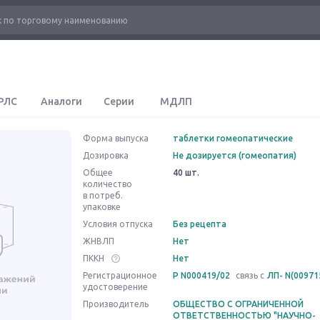
РЛС
Аналоги
Серии
МДЛП
Форма выпуска
таблетки гомеопатические
Дозировка
Не дозируется (гомеопатия)
Общее
40 шт.
количество
в потреб.
упаковке
Условия отпуска
Без рецепта
ЖНВЛП
Нет
ПККН
Нет
Регистрационное
Р N000419/02
связь с
ЛП- N(00971
удостоверение
Производитель
ОБЩЕСТВО С ОГРАНИЧЕННОЙ
ОТВЕТСТВЕННОСТЬЮ "НАУЧНО-