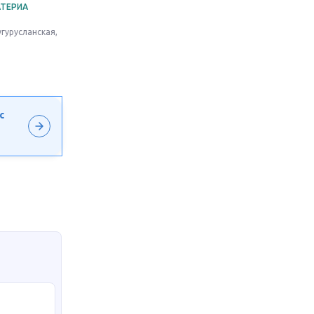
АТЕРИА
угурусланская,
с