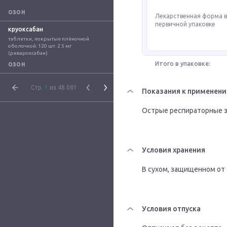
ОЗОН
Лекарственная форма 
первичной упаковке
круоксабан
таблетки, покрытые плёночной 
оболочкой: 120 шт. 2.5 мг 
(ривароксабан)
Итого в упаковке:
ОЗОН
Стр.
1
из 48 081
Показания к применен
Острые респираторные за
Условия хранения
В сухом, защищенном от 
Условия отпуска