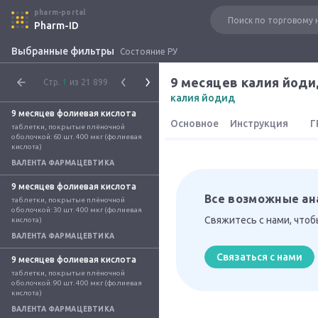
pharm-portal
Pharm-ID
Выбранные фильтры
Состояние РУ
9 месяцев калия йод
Стр.
1
из 21 899
калия йодид
9 месяцев фолиевая кислота
Основное
Инструкция
Г
таблетки, покрытые плёночной 
оболочкой: 60 шт. 400 мкг (фолиевая 
кислота)
ВАЛЕНТА ФАРМАЦЕВТИКА
9 месяцев фолиевая кислота
Все возможные ан
таблетки, покрытые плёночной 
оболочкой: 30 шт. 400 мкг (фолиевая 
Свяжитесь с нами, что
кислота)
ВАЛЕНТА ФАРМАЦЕВТИКА
Связаться с нами
9 месяцев фолиевая кислота
таблетки, покрытые плёночной 
оболочкой: 90 шт. 400 мкг (фолиевая 
кислота)
ВАЛЕНТА ФАРМАЦЕВТИКА