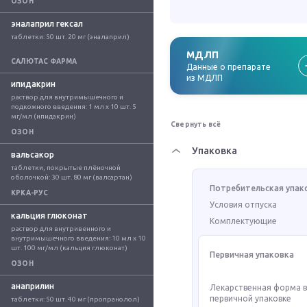
ОЗОН
эналаприл гексал
таблетки: 50 шт. 20 мг (эналаприл)
МДЛП
САЛЮТАС ФАРМА
Данные о препарате
из МДЛП
ипидакрин
раствор для внутримышечного и 
подкожного введения: 1 мл x 10 шт. 5 
мг/мл (ипидакрин)
Свернуть всё
ОЗОН
Упаковка
вальсакор
таблетки, покрытые плёночной 
оболочкой: 30 шт. 80 мг (валсартан)
Потребительская упак
КРКА-РУС
Условия отпуска
кальция глюконат
Комплектующие
раствор для внутривенного и 
внутримышечного введения: 10 мл x 10 
шт. 100 мг/мл (кальция глюконат)
Первичная упаковка
ОЗОН
анаприлин
Лекарственная форма 
первичной упаковке
таблетки: 50 шт. 40 мг (пропранолол)