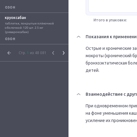
ОЗОН
круоксабан
Итого в упаковке:
таблетки, покрытые плёночной 
оболочкой: 120 шт. 2.5 мг 
(ривароксабан)
Показания к применен
ОЗОН
Острые и хронические з
Стр.
1
из 48 081
мокроты (хронический б
бронхоэктатическая бол
детей.
Взаимодействие с друг
При одновременном при
на фоне уменьшения каш
усиление их проникновен