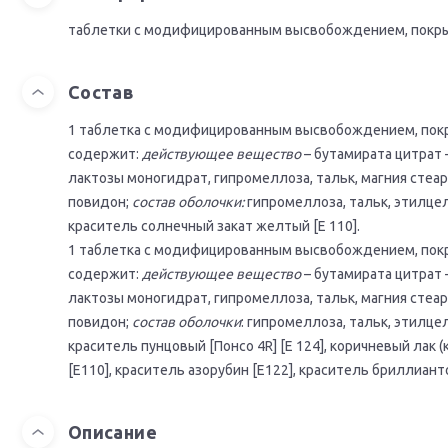
таблетки c модифицированным высвобождением, покр
Состав
1 таблетка c модифицированным высвобождением, покр
содержит:
действующее вещество
– бутамирата цитрат –
лактозы моногидрат, гипромеллоза, тальк, магния стеа
повидон;
состав оболочки:
гипромеллоза, тальк, этилцел
краситель солнечный закат желтый [Е 110].
1 таблетка c модифицированным высвобождением, покр
содержит:
действующее вещество
– бутамирата цитрат –
лактозы моногидрат, гипромеллоза, тальк, магния стеа
повидон;
состав оболочки
: гипромеллоза, тальк, этилце
краситель пунцовый [Понсо 4R] [Е 124], коричневый лак
[Е110], краситель азорубин [Е122], краситель бриллиант
Описание