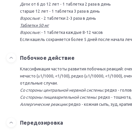
Дети
: от 6 до 12 лет - 1 тaблетка 2 рaзa в день
стaрше 12 лет - 1 тaблетка 3 рaзa в день
Взрослые
: - 2 тaблетки 2-3 рaзa в день
Таблетки 50 мг
Взрослые:
- 1 таблетка каждые 8-12 часов
Если кашель сохраняется более 5 дней после начала леч
Побочное действие
Классификация частоты развития побочных реакций: очень 
нечасто (≥1/1000, <1/100), редко (≥1/10000, <1/1000), оч
отдельные случаи.
Со стороны центральной нервной системы:
редко - голов
Со стороны пищеварительной системы
: редко - тошнота,
Аллергические реакции:
редко - кожная сыпь, зуд, крапи
Передозировка