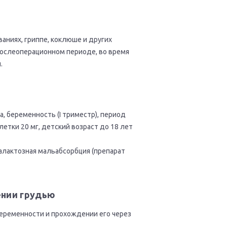
аниях, гриппе, коклюше и других
послеоперационном периоде, во время
.
 беременность (I триместр), период
летки 20 мг, детский возраст до 18 лет
алактозная мальабсорбция (препарат
ении грудью
беременности и прохождении его через