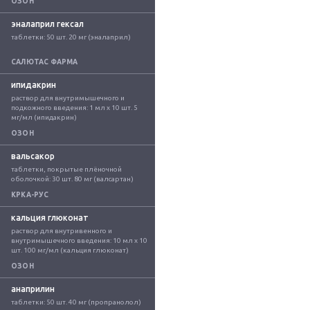
ОЗОН
эналаприл гексал
таблетки: 50 шт. 20 мг (эналаприл)
САЛЮТАС ФАРМА
ипидакрин
раствор для внутримышечного и 
подкожного введения: 1 мл x 10 шт. 5 
мг/мл (ипидакрин)
ОЗОН
вальсакор
таблетки, покрытые плёночной 
оболочкой: 30 шт. 80 мг (валсартан)
КРКА-РУС
кальция глюконат
раствор для внутривенного и 
внутримышечного введения: 10 мл x 10 
шт. 100 мг/мл (кальция глюконат)
ОЗОН
анаприлин
таблетки: 50 шт. 40 мг (пропранолол)