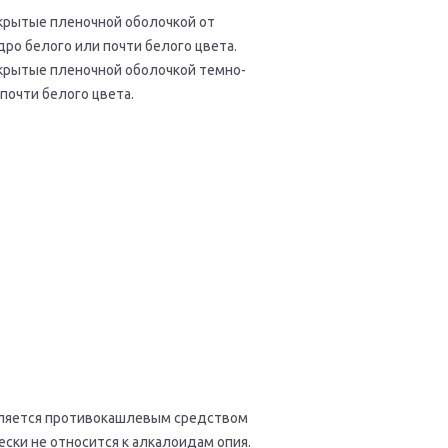
окрытые пленочной оболочкой от
дро белого или почти белого цвета.
окрытые пленочной оболочкой темно-
 почти белого цвета.
вляется противокашлевым средством
ески не относится к aлкaлоидaм опия.