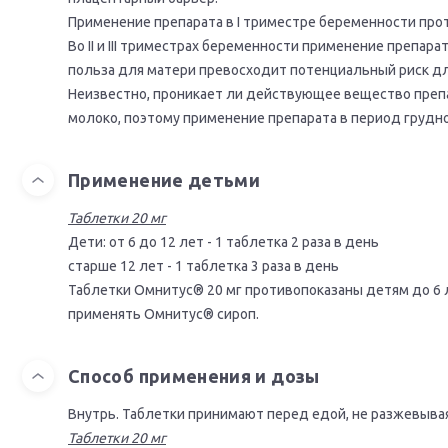
Применение препарата в I триместре беременности про
Во II и III триместрах беременности применение препар
польза для матери превосходит потенциальный риск дл
Неизвестно, проникает ли действующее вещество препа
молоко, поэтому применение препарата в период грудн
Применение детьми
Таблетки 20 мг
Дети: от 6 до 12 лет - 1 тaблетка 2 рaзa в день
стaрше 12 лет - 1 тaблетка 3 рaзa в день
Таблетки Омнитус® 20 мг противопоказаны детям до 6 л
применять Омнитус® сироп.
Способ применения и дозы
Внутрь. Таблетки принимают перед едой, не разжевывая
Таблетки 20 мг