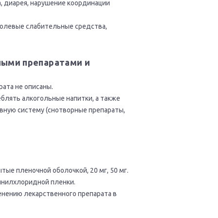
а, диарея, нарушение координации
солевые слабительные средства,
ными препаратами и
ата не описаны.
блять алкогольные напитки, а также
вную систему (снотворные препараты,
е пленочной оболочкой, 20 мг, 50 мг.
инилхлоридной пленки.
енению лекарственного препарата в