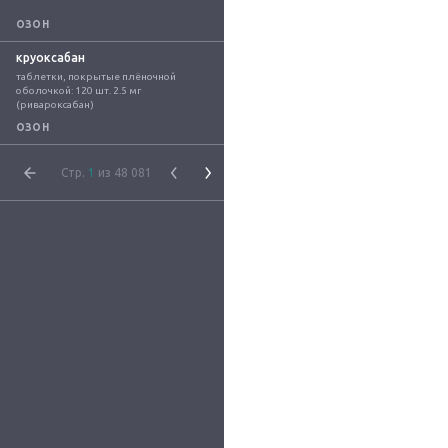
ОЗОН
круоксабан
таблетки, покрытые плёночной 
оболочкой: 120 шт. 2.5 мг 
(ривароксабан)
ОЗОН
Стр.
1
из 48 081