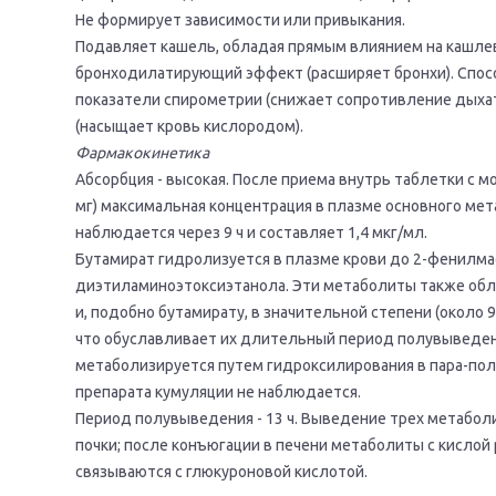
Не формирует зависимости или привыкания.
Подавляет кашель, обладая прямым влиянием на кашле
бронходилатирующий эффект (расширяет бронхи). Спос
показатели спирометрии (снижает сопротивление дыхат
(насыщает кровь кислородом).
Фармакокинетика
Абсорбция - высокая. После приема внутрь таблетки с
мг) максимальная концентрация в плазме основного ме
наблюдается через 9 ч и составляет 1,4 мкг/мл.
Бутамират гидролизуется в плазме крови до 2-фенилмa
диэтилaминоэтоксиэтaнола. Эти метaболиты тaкже об
и, подобно бутамирату, в значительной степени (около 
что обуславливает их длительный период полувыведен
метаболизируется путем гидроксилирования в пара-по
препарата кумуляции не наблюдается.
Период полувыведения - 13 ч. Выведение трех метaбол
почки; после конъюгации в печени метаболиты с кислой
связываются с глюкуроновой кислотой.