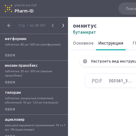
pharm-portal
Pharm-ID
омнитус
Стр.
1
из 48 081
бутамират
метформин
Основное
Инструкция
Г
таблетки: 60 шт. 500 мг (метформин)
ОЗОН
Настроить вид инструк
инозин пранобекс
таблетки: 20 шт. 500 мг (инозин 
пранобекс)
PDF
303561_3.pdf
ОЗОН
тилорам
таблетки, покрытые плёночной 
оболочкой: 10 шт. 125 мг (тилорон)
ОЗОН
ацикловир
мазь для наружного применения: 10 г x 1 
шт. 5% (ацикловир)