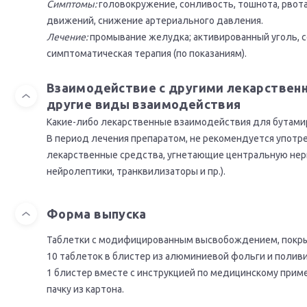
Симптомы:
головокружение, сонливость, тошнота, рвот
движений, снижение артериального давления.
Лечение:
промывание желудка; активированный уголь, 
симптоматическая терапия (по показаниям).
Взаимодействие с другими лекарствен
другие виды взаимодействия
Какие-либо лекарственные взаимодействия для бутамир
В период лечения препаратом, не рекомендуется употре
лекарственные средства, угнетающие центральную нер
нейролептики, транквилизаторы и пр.).
Форма выпуска
Таблетки c модифицированным высвобождением, покрыты
10 таблеток в блистер из алюминиевой фольги и полив
1 блистер вместе с инструкцией по медицинскому прим
пачку из картона.