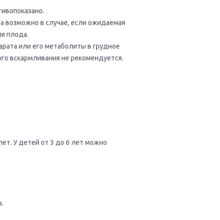
тивопоказано.
ата возможно в случае, если ожидаемая
я плода.
рата или его метаболиты в грудное
ого вскармливания не рекомендуется.
ет. У детей от 3 до 6 лет можно
.