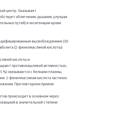
вой центр. Оказывает
обствует облегчению дыхания, улучшая
ельных путей) и оксигенации крови
 модифицированным высвобождением (50
таболита (2-фенилмасляной кислоты)
сляной кислоты и
ладают противокашлевой активностью,
95 %) связываются с белками плазмы,
ия. 2-фенилмaслянaя кислотa частично
ложении. При повторном приеме
итов происходит в основном через
 реакцией в значительной степени