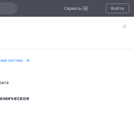
Сервисы
Войти
вашу систему
рата
Химическое