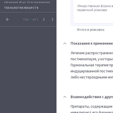
оболочкой: 30 шт. 25 мг (эксеместан)
Лекарственная форма 
ТЕХНОЛОГИЯ ЛЕКАРСТВ
первичной упаковке
Стр.
1
из 1
Итого в упаковке:
Показания к применен
Лечение распространенн
постменопаузе, у которы
Гормональная терапия п
индуцированной постмен
либо нестероидными инг
Взаимодействие с друг
Препараты, содержащие 
нивелируют его фармако