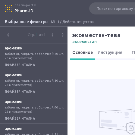
pharm-portal
Pharm-ID
Выбранные фильтры
МНН / Действ. вещества
эксеместан-тева
Стр.
1
из 1
эксеместан
аромазин
Основное
Инструкция
Г
таблетки, покрытые оболочкой: 30 шт. 
25 мг (эксеместан)
ПФАЙЗЕР ИТАЛИА
аромазин
таблетки, покрытые оболочкой: 30 шт. 
25 мг (эксеместан)
ПФАЙЗЕР ИТАЛИА
аромазин
таблетки, покрытые оболочкой: 90 шт. 
25 мг (эксеместан)
ПФАЙЗЕР ИТАЛИА
аромазин
таблетки, покрытые оболочкой: 15 шт. 