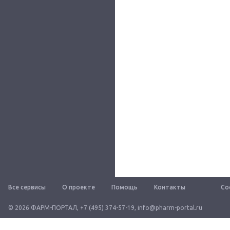
Все сервисы
О проекте
Помощь
Контакты
Со
© 2026 ФАРМ-ПОРТАЛ
,
+7 (495) 374-57-19
,
info@pharm-portal.ru