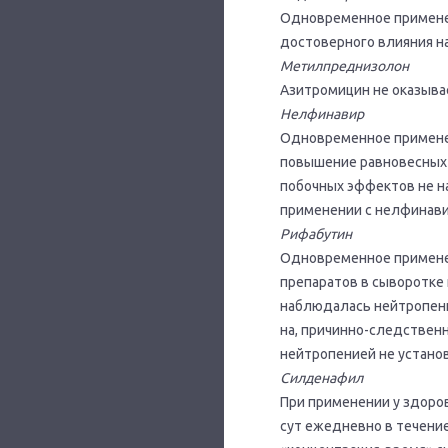
Одновременное применен
достоверного влияния на 
Метилпреднизолон
Азитромицин не оказыва
Нелфинавир
Одновременное применени
повышение равновесных 
побочных эффектов не н
применении с нелфинави
Рифабутин
Одновременное применен
препаратов в сыворотке
наблюдалась нейтропени
на, причинно-следствен
нейтропенией не устано
Силденафил
При применении у здоро
сут ежедневно в течени