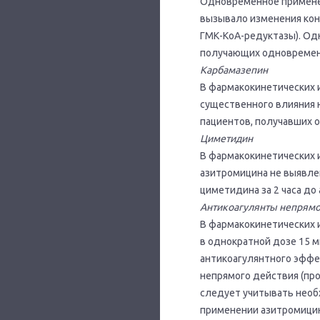
Одновременное применени
вызывало изменения конц
ГМК-КоА-редуктазы). Одн
получающих одновременн
Карбамазепин
В фармакокинетических 
существенного влияния н
пациентов, получавших 
Циметидин
В фармакокинетических 
азитромицина не выявле
циметидина за 2 часа до 
Антикоагулянты непрямо
В фармакокинетических 
в однократной дозе 15 
антикоагулянтно­го эфф
непрямого действия (про
следует учитывать необ
применении азитромицин