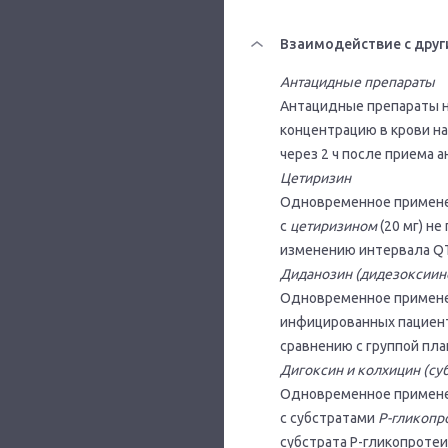
Взаимодействие с друг
Антацидные препараты
Антацидные препараты н
концентрацию в крови на
через 2 ч после приема 
Цетиризин
Одновременное применен
с
цетиризином
(20 мг) н
изменению интервала QT
Диданозин (дидезоксиин
Одновременное применен
инфицированных пациент
сравнению с группой пла
Дигоксин и колхицин (су
Одновременное применен
с субстратами
Р-гликопр
субстрата Р-гликопроте