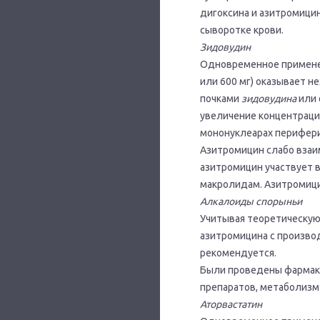
дигоксина и азитромици
сыворотке крови.
Зидовудин
Одновременное применен
или 600 мг) оказывает н
почками
зидовудина
или 
увеличение концентраци
мононуклеарах периферич
Азитромицин слабо взаи
азитромицин участвует 
макролидам. Азитромици
Алкалоиды спорыньи
Учитывая теоретическую
азитромицина с произво
рекомендуется.
Были проведены фармак
препаратов, метаболизм
Аторвастатин