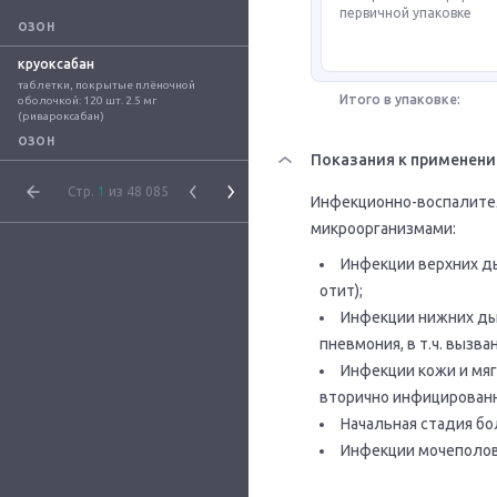
первичной упаковке
ОЗОН
круоксабан
таблетки, покрытые плёночной 
Итого в упаковке:
оболочкой: 120 шт. 2.5 мг 
(ривароксабан)
ОЗОН
Показания к применен
Стр.
1
из 48 085
Инфекционно-воспалите
микроорганизмами:
Инфекции верхних ды
отит);
Инфекции нижних дых
пневмония, в т.ч. вызв
Инфекции кожи и мяг
вторично инфицирован
Начальная стадия бо
Инфекции мочеполов