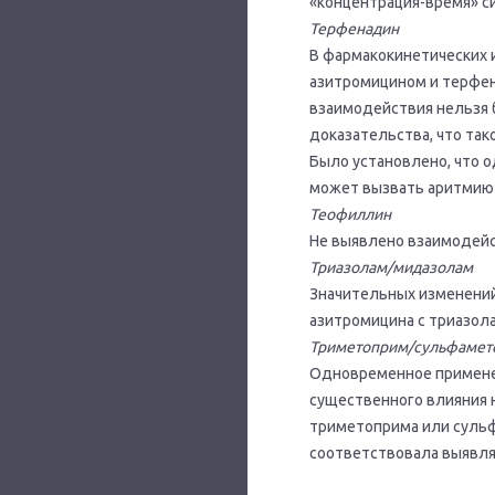
«концентрация-время» с
Терфенадин
В фармакокинетических 
азитромицином и терфен
взаимодействия нельзя 
доказательства, что та
Было установлено, что 
может вызвать аритмию 
Теофиллин
Не выявлено взаимодей
Триазолам/мидазолам
Значительных изменени
азитромицина с триазол
Триметоприм/сульфамет
Одновременное примене
существенного влияния 
триметоприма или сульф
соответствовала выявля