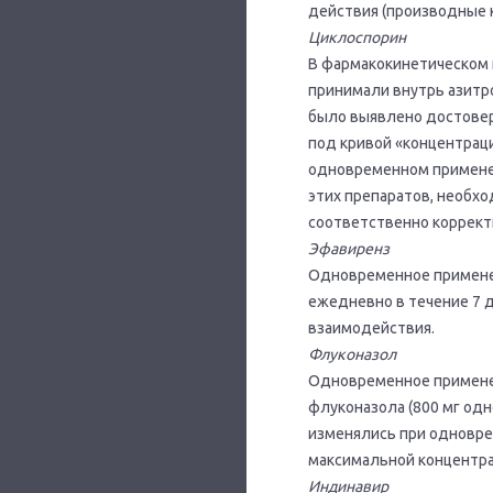
действия (производные 
Циклоспорин
В фармакокинетическом 
принимали внутрь азитром
было выявлено достовер
под кривой «концентрац
одновременном применен
этих препаратов, необх
соответственно коррект
Эфавиренз
Одновременное применени
ежедневно в течение 7 
взаимодействия.
Флуконазол
Одновременное применен
флуконазола (800 мг од
изменялись при одновре
максималь­ной концентра
Индинавир