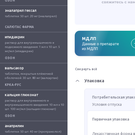
ОЗОН
эналаприл гексал
таблетки: 50 шт. 20 мг (эналаприл)
САЛЮТАС ФАРМА
ипидакрин
МДЛП
раствор для внутримышечного и 
Данные о препарате
подкожного введения: 1 мл x 10 шт. 5 
из МДЛП
мг/мл (ипидакрин)
ОЗОН
вальсакор
Свернуть всё
таблетки, покрытые плёночной 
оболочкой: 30 шт. 80 мг (валсартан)
Упаковка
КРКА-РУС
кальция глюконат
Потребительская упак
раствор для внутривенного и 
Условия отпуска
внутримышечного введения: 10 мл x 10 
шт. 100 мг/мл (кальция глюконат)
ОЗОН
Первичная упаковка
анаприлин
таблетки: 50 шт. 40 мг (пропранолол)
Лекарственная форма 