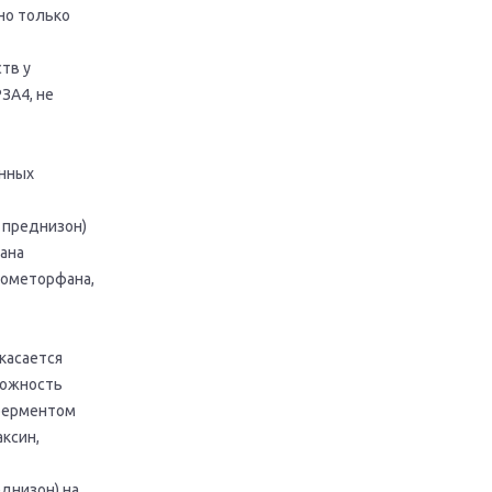
но только
тв у
ЗА4, не
енных
 преднизон)
ана
рометорфана,
касается
можность
оферментом
аксин,
днизон) на