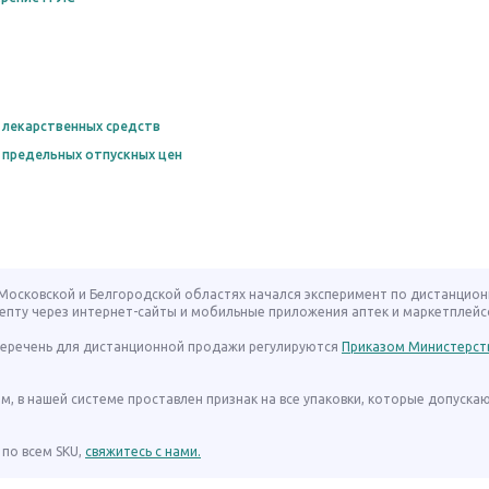
 лекарственных средств
 предельных отпускных цен
, Московской и Белгородской областях начался эксперимент по дистанцио
епту через интернет-сайты и мобильные приложения аптек и маркетплейс
 перечень для дистанционной продажи регулируются
Приказом Министерст
ом, в нашей системе проставлен признак на все упаковки, которые допуска
по всем SKU,
свяжитесь с нами.