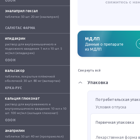
ОЗОН
эналаприл гексал
таблетки: 50 шт. 20 мг (эналаприл)
САЛЮТАС ФАРМА
ипидакрин
МДЛП
Данные о препарате
раствор для внутримышечного и 
подкожного введения: 1 мл x 10 шт. 5 
из МДЛП
мг/мл (ипидакрин)
ОЗОН
вальсакор
Свернуть всё
таблетки, покрытые плёночной 
оболочкой: 30 шт. 80 мг (валсартан)
Упаковка
КРКА-РУС
кальция глюконат
Потребительская упак
раствор для внутривенного и 
Условия отпуска
внутримышечного введения: 10 мл x 10 
шт. 100 мг/мл (кальция глюконат)
ОЗОН
Первичная упаковка
анаприлин
таблетки: 50 шт. 40 мг (пропранолол)
Лекарственная форма 