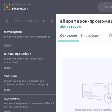
pharm-portal
Pharm-ID
абиратерон-промоме
Стр.
1
из 48 085
абиратерон
метформин
Основное
Инструкция
Г
таблетки: 60 шт. 500 мг (метформин)
ОЗОН
инозин пранобекс
таблетки: 20 шт. 500 мг (инозин 
пранобекс)
ОЗОН
тилорам
таблетки, покрытые плёночной 
оболочкой: 10 шт. 125 мг (тилорон)
ОЗОН
ацикловир
мазь для наружного применения: 10 г x 1 
шт. 5% (ацикловир)