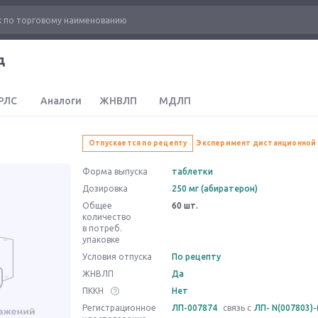
д
РЛС
Аналоги
ЖНВЛП
МДЛП
Отпускается по рецепту
Эксперимент дистанционной
Форма выпуска
таблетки
Дозировка
250 мг (абиратерон)
Общее
60 шт.
количество
в потреб.
упаковке
Условия отпуска
По рецепту
ЖНВЛП
Да
ПККН
Нет
Регистрационное
ЛП-007874
связь с
ЛП- N(007803)-