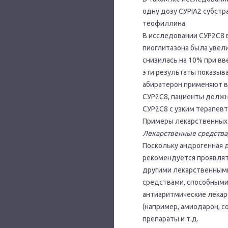
одну дозу СУРIА2 субст
теофиллина.
В исследовании СУР2С8 
пиоглитазона была увели
снизилась на 10% при вв
эти результаты показыва
абиратерон применяют в
СУР2С8, пациенты должн
СУР2С8 с узким терапев
Примеры лекарственных 
Лекарственные средства
Поскольку андрогенная 
рекомендуется проявля
другими лекарственными
средствами, способными
антиаритмические лекарс
(например, амиодарон, с
препараты и т.д.