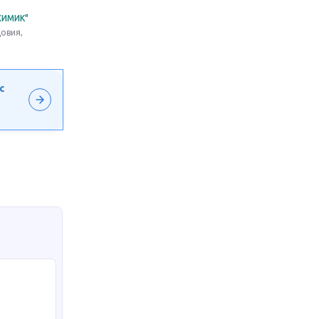
ХИМИК"
овия,
с