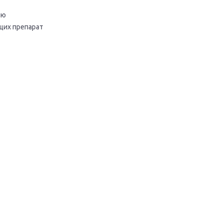
ию
щих препарат