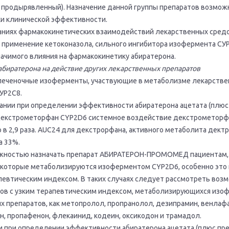
 продырявленный). Назначение данной группы препаратов возмож
и клинической эффективности.
аниях фармакокинетических взаимодействий лекарственных средс
применение кетоконазола, сильного ингибитора изофермента СУР
начимого влияния на фармакокинетику абиратерона.
биратерона на действие других лекарственных препаратов
печеночные изоферменты, участвующие в метаболизме лекарств
СУР2С8.
ании при определении эффективности абиратерона ацетата (плюс
 декстрометорфан CYP2D6 системное воздействие декстрометорф
 в 2,9 раза. AUC24 для декстрорфана, активного метаболита дект
а 33%.
ожностью назначать препарат АБИРАТЕРОН-ПРОМОМЕД пациентам,
которые метаболизируются изоферментом CYP2D6, особенно это 
апевтическим индексом. В таких случаях следует рассмотреть воз
ов с узким терапевтическим индексом, метаболизирующихся из
их препаратов, как метопролол, пропранолол, дезипрамин, венлаф
, пропафенон, флекаинид, кодеин, оксикодон и трамадол.
и при определении эффективности абиратерона ацетата (плюс пре