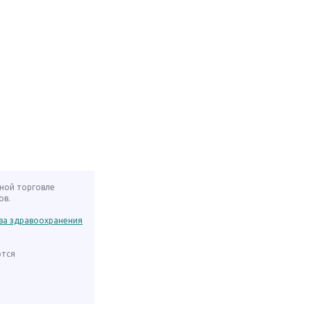
нной торговле
ов.
ва здравоохранения
ются