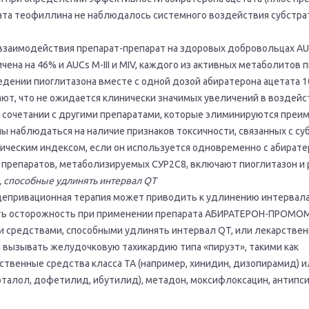
рата теофиллина не наблюдалось системного воздействия субстра
взаимодействия препарат-препарат на здоровых добровольцах A
чена на 46% и AUCs M-III и МIV, каждого из активных метаболитов 
едении пиоглитазона вместе с одной дозой абиратерона ацетата 1
ют, что не ожидается клинически значимых увеличений в воздейс
 сочетании с другими препаратами, которые элиминируются пре
ы наблюдаться на наличие признаков токсичности, связанных с су
тическим индексом, если он используется одновременно с абирате
препаратов, метаболизируемых СУР2С8, включают пиоглитазон и 
, способные удлинять интервал QT
депривационная терапия может приводить к удлинению интервала
ть осторожность при применении препарата АБИРАТЕРОН-ПРОМО
 средствами, способными удлинять интервал QT, или лекарстве
 вызывать желудочковую тахикардию типа «пируэт», такими как
твенные средства класса ТА (например, хинидин, дизопирамид) или
оталол, дофетилид, ибутилид), метадон, моксифлоксацин, антипс