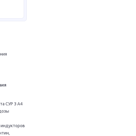
ния
вия
а СУР З А4
 дозы
 индукторов
нтин,