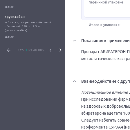
первичной упаковке
ОЗОН
круоксабан
таблетки, покрытые плёночной 
Итого в упаковке:
оболочкой: 120 шт. 2.5 мг 
(ривароксабан)
ОЗОН
Показания к применен
Стр.
1
из 48 085
Препарат АБИРАТЕРОН-П
метастатического кастр
Взаимодействие с друг
Потенциальное влияние д
При исследовании фарма
на здоровых добровольца
абиратерона ацетата 100
Следует избегать совм
изофермента СУР3А4 (на