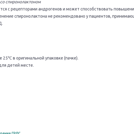
со спиронолактоном
тся с рецепторами андрогенов и может способствовать повышен
енение спиронолактона не рекомендовано у пациентов, принимаю
Д.
 25℃ в оригинальной упаковке (пачке).
для детей месте.
рение ГРЛС