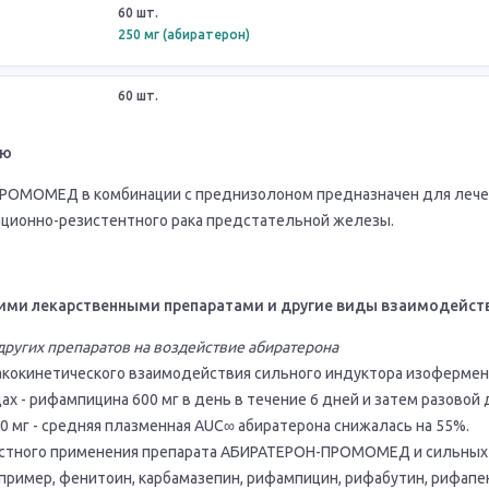
60 шт.
250 мг (абиратерон)
60 шт.
ию
РОМОМЕД в комбинации с преднизолоном предназначен для лече
ационно-резистентного рака предстательной железы.
ими лекарственными препаратами и другие виды взаимодейст
ругих препаратов на воздействие абиратерона
кокинетического взаимодействия сильного индуктора изофермент
х - рифампицина 600 мг в день в течение 6 дней и затем разовой
0 мг - средняя плазменная AUC∞ абиратерона снижалась на 55%.
естного применения препарата АБИРАТЕРОН-ПРОМОМЕД и сильных
пример, фенитоин, карбамазепин, рифампицин, рифабутин, рифапе