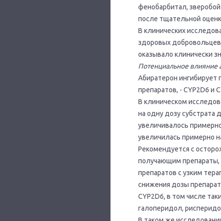
фенобарбитал, зверобой
после тщательной оценк
В клинических исследов
здоровых добровольцев 
оказывало клинически з
Потенциальное влияние а
Абиратерон ингибирует 
препаратов, - CYP2D6 и 
В клиническом исследов
на одну дозу субстрата
увеличивалось примерно
увеличилась примерно н
Рекомендуется с остор
получающим препараты, 
препаратов с узким тер
снижения дозы препарат
CYP2D6, в том числе так
галоперидол, рисперидон
В таком же исследовани