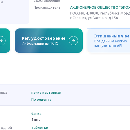
удостоверение
Производитель
АКЦИОНЕРНОЕ ОБЩЕСТВО "БИО
РОССИЯ, 430030, Республика Морд
г.Саранск, ул.Васенко, д.15А
Эти данные у ва
Рег. удостоверение
Все данные можно
Информация из ГРЛС
загрузить по API
овка
пачка картонная
По рецепту
банка
1 шт.
в одной
таблетки