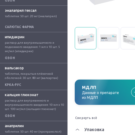
ОЗОН
эналаприл гексал
таблетки: 50 шт. 20 мг (эналаприл)
САЛЮТАС ФАРМА
ипидакрин
раствор для внутримышечного и 
подкожного введения: 1 мл x 10 шт. 5 
мг/мл (ипидакрин)
ОЗОН
вальсакор
таблетки, покрытые плёночной 
оболочкой: 30 шт. 80 мг (валсартан)
КРКА-РУС
МДЛП
Данные о препарате
кальция глюконат
из МДЛП
раствор для внутривенного и 
внутримышечного введения: 10 мл x 10 
шт. 100 мг/мл (кальция глюконат)
ОЗОН
Свернуть всё
анаприлин
Упаковка
таблетки: 50 шт. 40 мг (пропранолол)