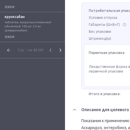
ОЗОН
Потребительская упак
круоксабан
Условия отпуска
таблетки, покрытые плёночной 
Габариты (Ш×В×Г)
оболочкой: 120 шт. 2.5 мг 
(ривароксабан)
Вес упаковки
ОЗОН
Штрихкод(ы)
Стр.
1
из 48 081
Первичная упаковка
Лекарственная форма 
первичной упаковке
Итого в упаковке:
Описание для целевого
Показания к применению 
Аскаридоз, энтеробиоз, 