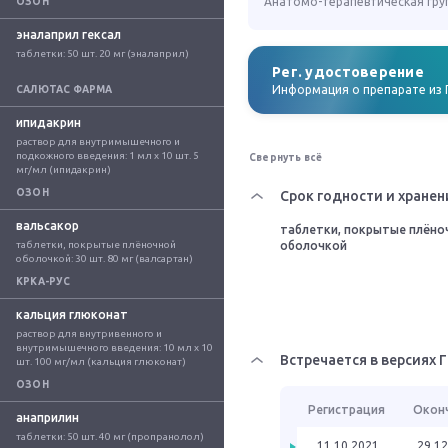
Анатомо-терапевтическая гру
ОЗОН
эналаприл гексал
таблетки: 50 шт. 20 мг (эналаприл)
Рег. удостоверение
Информация о препарате из 
САЛЮТАС ФАРМА
ипидакрин
раствор для внутримышечного и 
подкожного введения: 1 мл x 10 шт. 5 
Свернуть всё
мг/мл (ипидакрин)
ОЗОН
Срок годности и хранен
вальсакор
таблетки, покрытые плёно
таблетки, покрытые плёночной 
оболочкой
оболочкой: 30 шт. 80 мг (валсартан)
КРКА-РУС
кальция глюконат
раствор для внутривенного и 
внутримышечного введения: 10 мл x 10 
Встречается в версиях 
шт. 100 мг/мл (кальция глюконат)
ОЗОН
Регистрация
Окон
анаприлин
таблетки: 50 шт. 40 мг (пропранолол)
11.10.2021
29.12