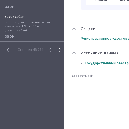
ОЗОН
круоксабан
таблетки, покрытые плёночной 
оболочкой: 120 шт. 2.5 мг 
Ссылки
(ривароксабан)
ОЗОН
Регистрационное удостове
Стр.
1
из 48 081
Источники данных
Государственный реестр
Свернуть всё