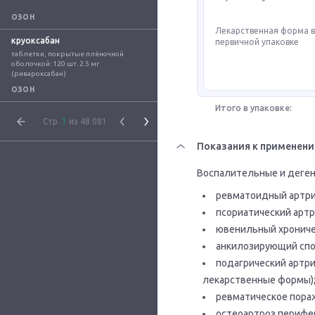
ОЗОН
Лекарственная форма 
круоксабан
первичной упаковке
таблетки, покрытые плёночной 
оболочкой: 120 шт. 2.5 мг 
(ривароксабан)
ОЗОН
Итого в упаковке:
Стр.
1
из 48 081
Показания к применен
Воспалительные и деген
ревматоидный артри
псориатический артр
ювенильный хрониче
анкилозирующий спо
подагрический артр
лекарственные формы)
ревматическое пораж
остеоартроз перифер