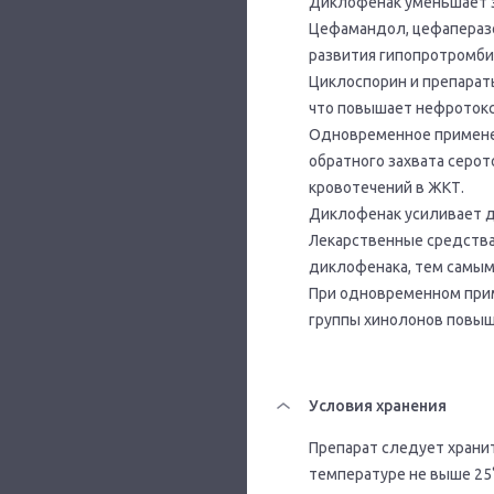
Диклофенак уменьшает э
Цефамандол, цефаперазо
развития гипопротромби
Циклоспорин и препарат
что повышает нефротокс
Одновременное применен
обратного захвата серо
кровотечений в ЖКТ.
Диклофенак усиливает 
Лекарственные средства
диклофенака, тем самым,
При одновременном при
группы хинолонов повыш
Условия хранения
Препарат следует хранит
температуре не выше 25