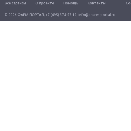
Все сервисы
О проекте
Помощь
Контакты
Со
© 2026 ФАРМ-ПОРТАЛ
,
+7 (495) 374-57-19
,
info@pharm-portal.ru