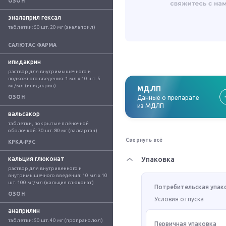
ОЗОН
эналаприл гексал
таблетки: 50 шт. 20 мг (эналаприл)
САЛЮТАС ФАРМА
ипидакрин
раствор для внутримышечного и 
подкожного введения: 1 мл x 10 шт. 5 
мг/мл (ипидакрин)
МДЛП
ОЗОН
Данные о препарате
из МДЛП
вальсакор
таблетки, покрытые плёночной 
оболочкой: 30 шт. 80 мг (валсартан)
Свернуть всё
КРКА-РУС
кальция глюконат
Упаковка
раствор для внутривенного и 
внутримышечного введения: 10 мл x 10 
шт. 100 мг/мл (кальция глюконат)
Потребительская упак
ОЗОН
Условия отпуска
анаприлин
таблетки: 50 шт. 40 мг (пропранолол)
Первичная упаковка