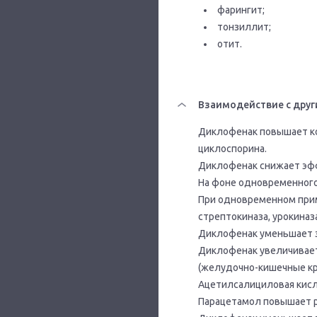
фарингит;
тонзиллит;
отит.
Взаимодействие с друг
Диклофенак повышает ко
циклоспорина.
Диклофенак снижает эф
На фоне одновременного
При одновременном прим
стрептокиназа, урокиназ
Диклофенак уменьшает э
Диклофенак увеличивает
(желудочно-кишечные кр
Ацетилсалициловая кисл
Парацетамол повышает р