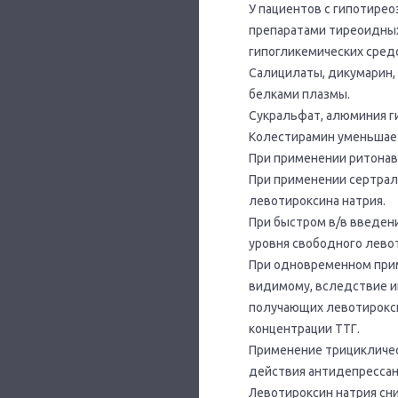
У пациентов с гипотире
препаратами тиреоидных
гипогликемических сред
Салицилаты, дикумарин, 
белками плазмы.
Сукральфат, алюминия г
Колестирамин уменьшает
При применении ритонав
При применении сертрал
левотироксина натрия.
При быстром в/в введен
уровня свободного левот
При одновременном прим
видимому, вследствие и
получающих левотирокси
концентрации ТТГ.
Применение трицикличес
действия антидепрессан
Левотироксин натрия сн