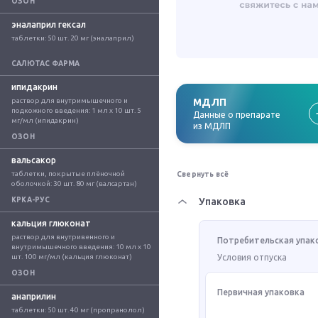
ОЗОН
эналаприл гексал
таблетки: 50 шт. 20 мг (эналаприл)
САЛЮТАС ФАРМА
ипидакрин
раствор для внутримышечного и 
МДЛП
подкожного введения: 1 мл x 10 шт. 5 
Данные о препарате
мг/мл (ипидакрин)
из МДЛП
ОЗОН
вальсакор
таблетки, покрытые плёночной 
Свернуть всё
оболочкой: 30 шт. 80 мг (валсартан)
КРКА-РУС
Упаковка
кальция глюконат
раствор для внутривенного и 
Потребительская упак
внутримышечного введения: 10 мл x 10 
шт. 100 мг/мл (кальция глюконат)
Условия отпуска
ОЗОН
Первичная упаковка
анаприлин
таблетки: 50 шт. 40 мг (пропранолол)