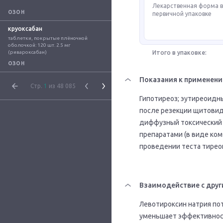
Лекарственная форма 
ОЗОН
первичной упаковке
круоксабан
таблетки, покрытые плёночной 
оболочкой: 120 шт. 2.5 мг 
(ривароксабан)
Итого в упаковке:
ОЗОН
Показания к применен
Стр.
1
из 48 085
Гипотиреоз; эутиреоидны
после резекции щитовид
диффузный токсический 
препаратами (в виде ком
проведении теста тирео
Взаимодействие с друг
Левотироксин натрия по
уменьшает эффективност