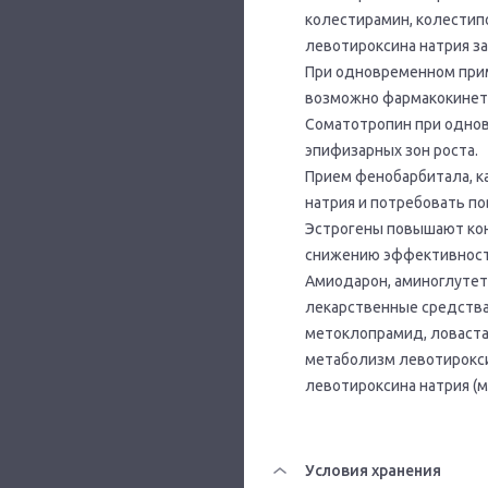
колестирамин, колести
левотироксина натрия за
При одновременном прим
возможно фармакокинети
Соматотропин при однов
эпифизарных зон роста.
Прием фенобарбитала, к
натрия и потребовать п
Эстрогены повышают кон
снижению эффективност
Амиодарон, аминоглутет
лекарственные средства
метоклопрамид, ловаста
метаболизм левотирокси
левотироксина натрия (
Условия хранения