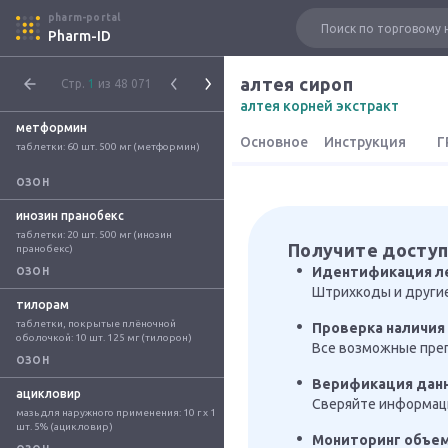
pharm-portal
Pharm-ID
алтея сироп
Стр.
1
из 48 071
алтея корней экстракт
метформин
Основное
Инструкция
Г
таблетки: 60 шт. 500 мг (метформин)
ОЗОН
инозин пранобекс
таблетки: 20 шт. 500 мг (инозин 
Получите доступ
пранобекс)
Идентификация л
ОЗОН
Штрихкоды и други
тилорам
таблетки, покрытые плёночной 
Проверка наличия 
оболочкой: 10 шт. 125 мг (тилорон)
Все возможные преп
ОЗОН
Верификация дан
ацикловир
Сверяйте информаци
мазь для наружного применения: 10 г x 1 
шт. 5% (ацикловир)
Мониторинг объе