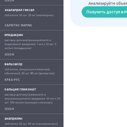
ОЗОН
Анализируйте объем
эналаприл гексал
Получить доступ в
таблетки: 50 шт. 20 мг (эналаприл)
САЛЮТАС ФАРМА
ипидакрин
раствор для внутримышечного и 
подкожного введения: 1 мл x 10 шт. 5 
мг/мл (ипидакрин)
ОЗОН
вальсакор
таблетки, покрытые плёночной 
оболочкой: 30 шт. 80 мг (валсартан)
КРКА-РУС
кальция глюконат
раствор для внутривенного и 
внутримышечного введения: 10 мл x 10 
шт. 100 мг/мл (кальция глюконат)
ОЗОН
анаприлин
таблетки: 50 шт. 40 мг (пропранолол)