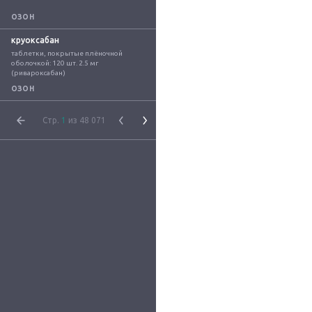
ОЗОН
круоксабан
таблетки, покрытые плёночной 
оболочкой: 120 шт. 2.5 мг 
(ривароксабан)
ОЗОН
Стр.
1
из 48 071