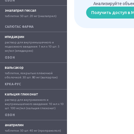
ОЗОН
Анализируйте объем
эналаприл гексал
Получить доступ в
таблетки: 50 шт. 20 мг (эналаприл)
САЛЮТАС ФАРМА
ипидакрин
раствор для внутримышечного и 
подкожного введения: 1 мл x 10 шт. 5 
мг/мл (ипидакрин)
ОЗОН
вальсакор
таблетки, покрытые плёночной 
оболочкой: 30 шт. 80 мг (валсартан)
КРКА-РУС
кальция глюконат
раствор для внутривенного и 
внутримышечного введения: 10 мл x 10 
шт. 100 мг/мл (кальция глюконат)
ОЗОН
анаприлин
таблетки: 50 шт. 40 мг (пропранолол)