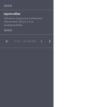
ОЗОН
круоксабан
таблетки, покрытые плёночной 
оболочкой: 120 шт. 2.5 мг 
(ривароксабан)
ОЗОН
Стр.
1
из 48 085