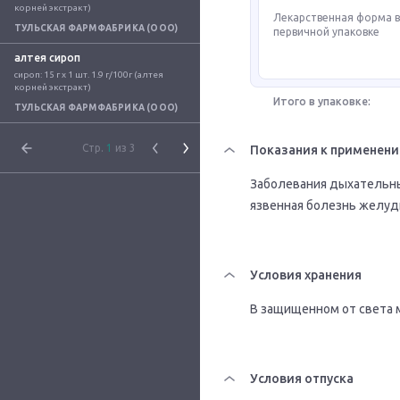
корней экстракт)
Лекарственная форма 
ТУЛЬСКАЯ ФАРМФАБРИКА (ООО)
первичной упаковке
алтея сироп
сироп: 15 г x 1 шт. 1.9 г/100г (алтея 
корней экстракт)
Итого в упаковке:
ТУЛЬСКАЯ ФАРМФАБРИКА (ООО)
Стр.
1
из 3
Показания к применен
Заболевания дыхательных 
язвенная болезнь желуд
Условия хранения
В защищенном от света м
Условия отпуска