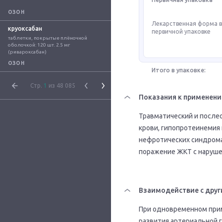
ОЗОН
Лекарственная форма 
круоксабан
первичной упаковке
таблетки, покрытые плёночной 
оболочкой: 120 шт. 2.5 мг 
(ривароксабан)
ОЗОН
Итого в упаковке:
Стр.
1
из 48 085
Показания к применен
Травматический и после
крови, гипопротеинемия
нефротических синдрома
поражение ЖКТ с нарушен
Взаимодействие с друг
При одновременном прим
развития артериальной 