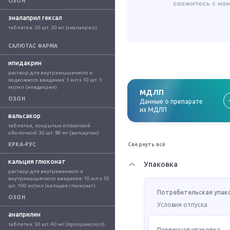
ОЗОН
эналаприл гексал
таблетки: 50 шт. 20 мг (эналаприл)
САЛЮТАС ФАРМА
ипидакрин
раствор для внутримышечного и 
подкожного введения: 1 мл x 10 шт. 5 
мг/мл (ипидакрин)
МДЛП
ОЗОН
Данные о препарате
из МДЛП
вальсакор
таблетки, покрытые плёночной 
оболочкой: 30 шт. 80 мг (валсартан)
КРКА-РУС
Свернуть всё
кальция глюконат
Упаковка
раствор для внутривенного и 
внутримышечного введения: 10 мл x 10 
шт. 100 мг/мл (кальция глюконат)
Потребительская упак
ОЗОН
Условия отпуска
анаприлин
таблетки: 50 шт. 40 мг (пропранолол)
Первичная упаковка