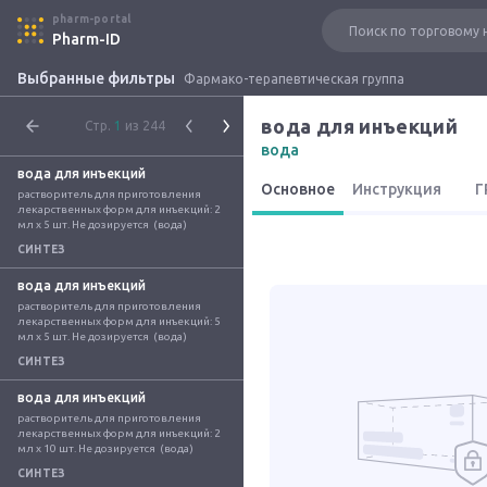
pharm-portal
Pharm-ID
Выбранные фильтры
Фармако-терапевтическая группа
вода для инъекций
Стр.
1
из 244
вода
вода для инъекций
Основное
Инструкция
Г
растворитель для приготовления 
лекарственных форм для инъекций: 2 
мл x 5 шт. Не дозируется  (вода)
СИНТЕЗ
вода для инъекций
растворитель для приготовления 
лекарственных форм для инъекций: 5 
мл x 5 шт. Не дозируется  (вода)
СИНТЕЗ
вода для инъекций
растворитель для приготовления 
лекарственных форм для инъекций: 2 
мл x 10 шт. Не дозируется  (вода)
СИНТЕЗ