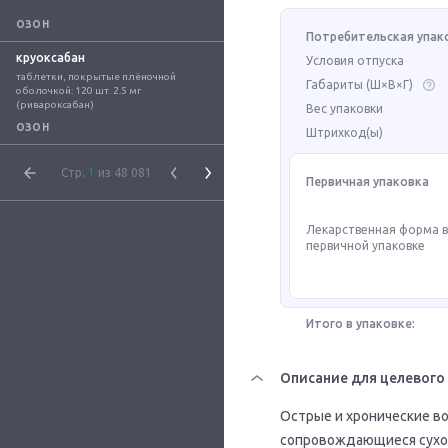
ОЗОН
Потребительская упак
круоксабан
Условия отпуска
таблетки, покрытые плёночной 
Габариты (Ш×В×Г)
оболочкой: 120 шт. 2.5 мг 
(ривароксабан)
Вес упаковки
ОЗОН
Штрихкод(ы)
Стр.
1
из 48 081
Первичная упаковка
Лекарственная форма 
первичной упаковке
Итого в упаковке:
Описание для целевого
Острые и хронические в
сопровождающиеся сухост