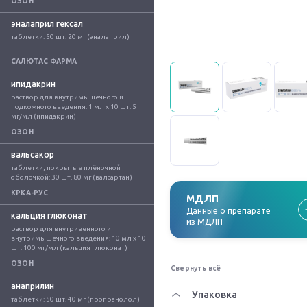
ОЗОН
эналаприл гексал
таблетки: 50 шт. 20 мг (эналаприл)
САЛЮТАС ФАРМА
ипидакрин
раствор для внутримышечного и 
подкожного введения: 1 мл x 10 шт. 5 
мг/мл (ипидакрин)
ОЗОН
вальсакор
таблетки, покрытые плёночной 
оболочкой: 30 шт. 80 мг (валсартан)
КРКА-РУС
МДЛП
Данные о препарате
кальция глюконат
из МДЛП
раствор для внутривенного и 
внутримышечного введения: 10 мл x 10 
шт. 100 мг/мл (кальция глюконат)
ОЗОН
Свернуть всё
анаприлин
Упаковка
таблетки: 50 шт. 40 мг (пропранолол)