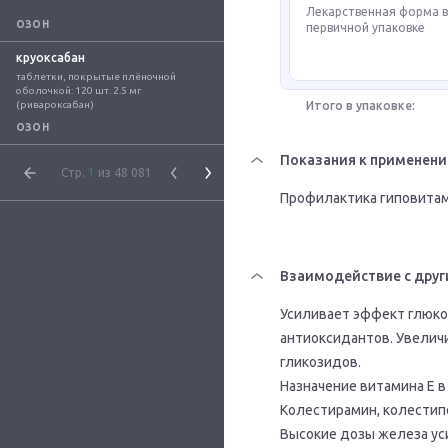
Лекарственная форма 
ОЗОН
первичной упаковке
круоксабан
таблетки, покрытые плёночной 
оболочкой: 120 шт. 2.5 мг 
(ривароксабан)
Итого в упаковке:
ОЗОН
Показания к применен
Стр.
1
из 48 081
Профилактика гиповитам
Взаимодействие с друг
Усиливает эффект глюк
антиоксидантов. Увелич
гликозидов.
Назначение витамина Е в
Колестирамин, колестип
Высокие дозы железа ус