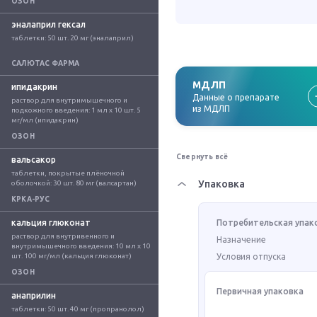
ОЗОН
эналаприл гексал
таблетки: 50 шт. 20 мг (эналаприл)
САЛЮТАС ФАРМА
МДЛП
ипидакрин
Данные о препарате
раствор для внутримышечного и 
из МДЛП
подкожного введения: 1 мл x 10 шт. 5 
мг/мл (ипидакрин)
ОЗОН
Свернуть всё
вальсакор
таблетки, покрытые плёночной 
Упаковка
оболочкой: 30 шт. 80 мг (валсартан)
КРКА-РУС
кальция глюконат
Потребительская упак
раствор для внутривенного и 
Назначение
внутримышечного введения: 10 мл x 10 
шт. 100 мг/мл (кальция глюконат)
Условия отпуска
ОЗОН
Первичная упаковка
анаприлин
таблетки: 50 шт. 40 мг (пропранолол)