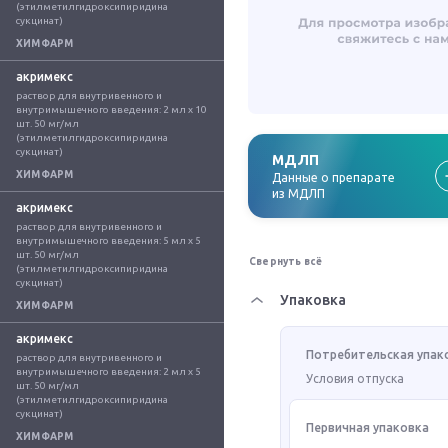
(этилметилгидроксипиридина 
сукцинат)
ХИМФАРМ
акримекс
раствор для внутривенного и 
внутримышечного введения: 2 мл x 10 
шт. 50 мг/мл 
(этилметилгидроксипиридина 
сукцинат)
МДЛП
ХИМФАРМ
Данные о препарате
из МДЛП
акримекс
раствор для внутривенного и 
внутримышечного введения: 5 мл x 5 
шт. 50 мг/мл 
Свернуть всё
(этилметилгидроксипиридина 
сукцинат)
Упаковка
ХИМФАРМ
акримекс
Потребительская упак
раствор для внутривенного и 
внутримышечного введения: 2 мл x 5 
Условия отпуска
шт. 50 мг/мл 
(этилметилгидроксипиридина 
сукцинат)
Первичная упаковка
ХИМФАРМ