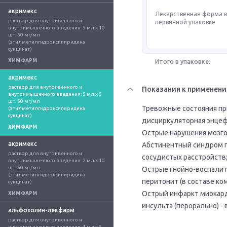
акримекс
Лекарственная форма 
раствор для внутривенного и 
первичной упаковке
внутримышечного введения: 5 мл x 10 
шт. 50 мг/мл 
(этилметилгидроксипиридина 
сукцинат)
ХИМФАРМ
Итого в упаковке:
акримекс
раствор для внутривенного и 
Показания к применен
внутримышечного введения: 5 мл x 5 
шт. 50 мг/мл 
Тревожные состояния пр
(этилметилгидроксипиридина 
сукцинат)
дисциркуляторная энцеф
ХИМФАРМ
Острые нарушения мозго
акримекс
Абстинентный синдром п
раствор для внутривенного и 
сосудистых расстройств
внутримышечного введения: 2 мл x 10 
шт. 50 мг/мл 
Острые гнойно-воспалите
(этилметилгидроксипиридина 
перитонит (в составе ко
сукцинат)
Острый инфаркт миокарда
ХИМФАРМ
инсульта (перорально) -
альфохолин-лекфарм
раствор для внутривенного и 
внутримышечного введения: 4 мл x 5 