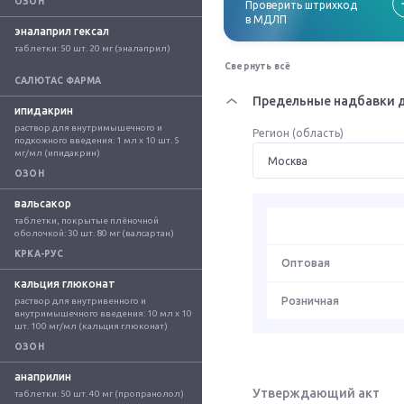
ОЗОН
Проверить штрихкод
в МДЛП
эналаприл гексал
таблетки: 50 шт. 20 мг (эналаприл)
Свернуть всё
САЛЮТАС ФАРМА
Предельные надбавки д
ипидакрин
раствор для внутримышечного и 
Регион (область)
подкожного введения: 1 мл x 10 шт. 5 
мг/мл (ипидакрин)
ОЗОН
вальсакор
таблетки, покрытые плёночной 
оболочкой: 30 шт. 80 мг (валсартан)
КРКА-РУС
Оптовая
кальция глюконат
Розничная
раствор для внутривенного и 
внутримышечного введения: 10 мл x 10 
шт. 100 мг/мл (кальция глюконат)
ОЗОН
анаприлин
Утверждающий акт
таблетки: 50 шт. 40 мг (пропранолол)