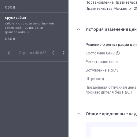
Постановление Правительств
ОЗОН
Правительства Москвы от 2
круоксабан
таблетки, покрытые плёночной 
оболочкой: 120 шт. 2.5 мг 
История изменения цен
(ривароксабан)
ОЗОН
Решение о регистрации це
Стр.
1
из 48 085
Состояние цены
Регистрация цены
Вступление в силу
Штрихкод
Предельная отпускная цена
производителя без НДС, ₽
Общие предельные над