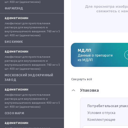
шт. 400 мг (адеметионин)
ФАРМЛЭНД
адеметионин
лиофилизат для приготовления 
раствора для внутривенного и 
внутримышечного введения: 760 мг x 5 
шт. 400 мг (адеметионин)
БИОХИМИК
МДЛП
адеметионин
Данные о препарате
лиофилизат для приготовления 
из МДЛП
раствора для внутривенного и 
внутримышечного введения: 760 мг x 5 
шт. 400 мг (адеметионин)
МОСКОВСКИЙ ЭНДОКРИННЫЙ
Свернуть всё
ЗАВОД
адеметионин
Упаковка
лиофилизат для приготовления 
раствора для внутривенного и 
внутримышечного введения: 400 мг x 5 
Потребительская упак
шт. 400 мг (адеметионин)
Условия отпуска
ОЗОН ФАРМ
Комплектующие
адеметионин