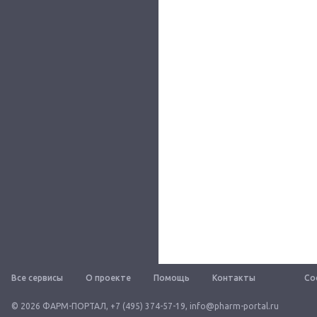
Все сервисы
О проекте
Помощь
Контакты
Со
© 2026 ФАРМ-ПОРТАЛ
,
+7 (495) 374-57-19
,
info@pharm-portal.ru