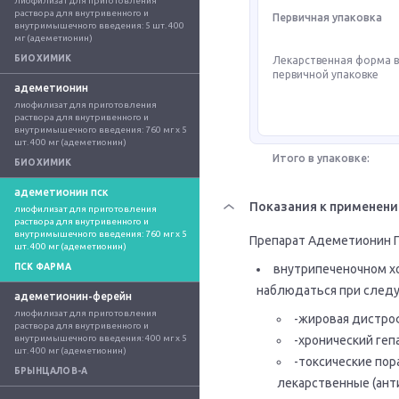
лиофилизат для приготовления 
раствора для внутривенного и 
Первичная упаковка
внутримышечного введения: 5 шт. 400 
мг (адеметионин)
БИОХИМИК
Лекарственная форма 
первичной упаковке
адеметионин
лиофилизат для приготовления 
раствора для внутривенного и 
внутримышечного введения: 760 мг x 5 
шт. 400 мг (адеметионин)
Итого в упаковке:
БИОХИМИК
адеметионин пск
Показания к применен
лиофилизат для приготовления 
раствора для внутривенного и 
внутримышечного введения: 760 мг x 5 
Препарат Адеметионин ПС
шт. 400 мг (адеметионин)
ПСК ФАРМА
внутрипеченочном хо
наблюдаться при следу
адеметионин-ферейн
лиофилизат для приготовления 
-жировая дистро
раствора для внутривенного и 
внутримышечного введения: 400 мг x 5 
-хронический геп
шт. 400 мг (адеметионин)
-токсические пор
БРЫНЦАЛОВ-А
лекарственные (ант