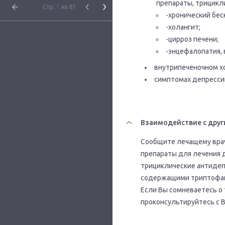
препараты, трицикл
Стр.
1
из 81
-хронический бе
-холангит;
-цирроз печени;
-энцефалопатия, в
внутрипеченочном х
симптомах депресси
Взаимодействие с друг
Сообщите лечащему врач
препараты для лечения 
трициклические антидеп
содержащими триптофа
Если Вы сомневаетесь о 
проконсультируйтесь с 