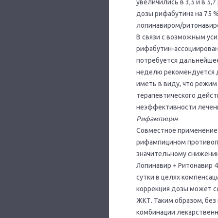
увеличились в 3,5 и в 5
дозы рифабутина на 75 %
лопинавиром/ритонавир
В связи с возможным ус
рифабутин-ассоциирован
потребуется дальнейшее
неделю рекомендуется дл
иметь в виду, что режим
терапевтического дейст
неэффективности лечени
Рифампицин
Совместное применение 
рифампицином противопо
значительному снижению
Лопинавир + Ритонавир 40
сутки в целях компенса
коррекция дозы может с
ЖКТ. Таким образом, бе
комбинации лекарственн