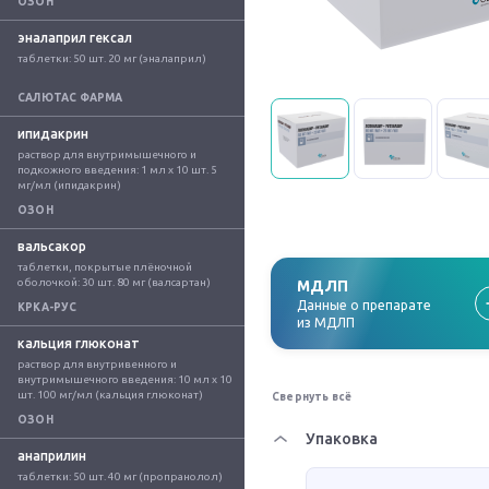
ОЗОН
эналаприл гексал
таблетки: 50 шт. 20 мг (эналаприл)
САЛЮТАС ФАРМА
ипидакрин
раствор для внутримышечного и 
подкожного введения: 1 мл x 10 шт. 5 
мг/мл (ипидакрин)
ОЗОН
вальсакор
таблетки, покрытые плёночной 
оболочкой: 30 шт. 80 мг (валсартан)
МДЛП
Данные о препарате
КРКА-РУС
из МДЛП
кальция глюконат
раствор для внутривенного и 
внутримышечного введения: 10 мл x 10 
шт. 100 мг/мл (кальция глюконат)
Свернуть всё
ОЗОН
Упаковка
анаприлин
таблетки: 50 шт. 40 мг (пропранолол)