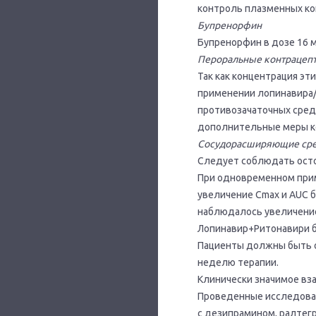
контроль плазменных ко
Бупренорфин
Бупренорфин в дозе 16 м
Пероральные контрацепт
Так как концентрация э
применении лопинавира/
противозачаточных сред
дополнительные меры к
Сосудорасширяющие сре
Следует соблюдать осто
При одновременном прим
увеличение Сmах и AUC б
наблюдалось увеличение
Лопинавир+Ритонавири б
Пациенты должны быть о
неделю терапии.
Клинически значимое вз
Проведенные исследован
с дезипрамином, ралтег