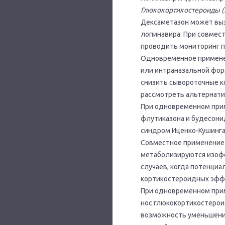
Глюкокортикостероиды (
Дексаметазон может вы
лопинавира. При совмес
проводить мониторинг п
Одновременное применен
или интраназальной фор
снизить сывороточные к
рассмотреть альтернати
При одновременном при
флутиказона и будесони
синдром Иценко-Кушинга
Совместное применение 
метаболизируются изофе
случаев, когда потенциа
кортикостероидных эффе
При одновременном прим
нос глюкокортикостерои
возможность уменьшени