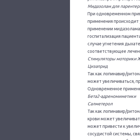
Мидазолам для парентер
При одновременном при
применения происходит 
применении мидазолама 
госпитализация пациент
случае угнетения дыхат
соответствующее лечен
Стимуляторы моторики ЖК
Цизаприд
Так как лопинавир/рито
может увеличиваться, п
Одновременное применен
Бета2-адреномиметики
Салметерол
Так как лопинавир/рито
крови может увеличиват
может привести к увели
сосудистой системы, св