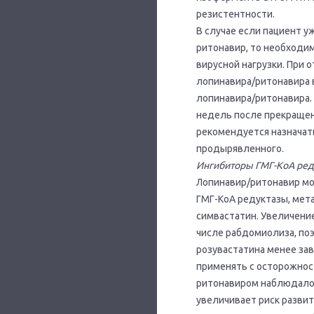
резистентности.
В случае если пациент 
ритонавир, то необходи
вирусной нагрузки. При
лопинавира/ритонавира 
лопинавира/ритонавира.
недель после прекращен
рекомендуется назначат
продырявленного.
Ингибиторы ГМГ-КоА ред
Лопинавир/ритонавир м
ГМГ-КоА редуктазы, мет
симвастатин. Увеличение
числе рабдомиолиза, по
розувастатина менее за
применять с осторожнос
ритонавиром наблюдалось
увеличивает риск разви