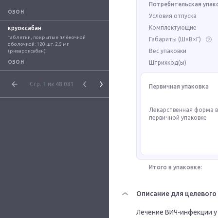
Потребительская упак
ОЗОН
Условия отпуска
Комплектующие
круоксабан
таблетки, покрытые плёночной 
Габариты (Ш×В×Г)
оболочкой: 120 шт. 2.5 мг 
Вес упаковки
(ривароксабан)
ОЗОН
Штрихкод(ы)
Стр.
1
из 48 081
Первичная упаковка
Лекарственная форма 
первичной упаковке
Итого в упаковке:
Описание для целевого
Лечение ВИЧ-инфекции у 