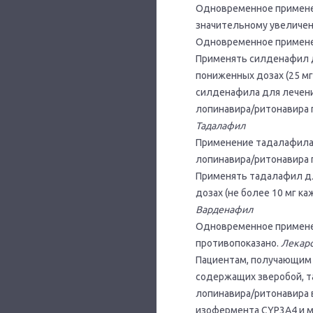
Одновременное применен
значительному увеличен
Одновременное применен
Применять силденафил д
пониженных дозах (25 м
силденафила для лечени
лопинавира/ритонавира 
Тадалафил
Применение тадалафила 
лопинавира/ритонавира 
Применять тадалафил дл
дозах (не более 10 мг к
Варденафил
Одновременное примене
противопоказано.
Лекарс
Пациентам, получающим 
содержащих зверобой, т
лопинавира/ритонавира 
изофермента CYP3A4 и м