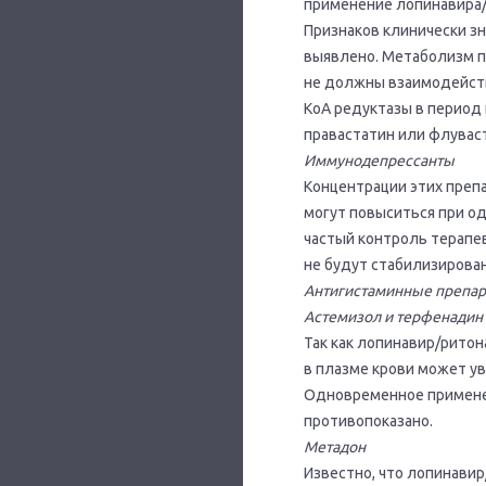
применение лопинавира/
Признаков клинически з
выявлено. Метаболизм п
не должны взаимодейств
КоА редуктазы в период
правастатин или флувас
Иммунодепрессанты
Концентрации этих препа
могут повыситься при о
частый контроль терапев
не будут стабилизирова
Антигистаминные препа
Астемизол и терфенадин
Так как лопинавир/рито
в плазме крови может у
Одновременное применен
противопоказано.
Метадон
Известно, что лопинави