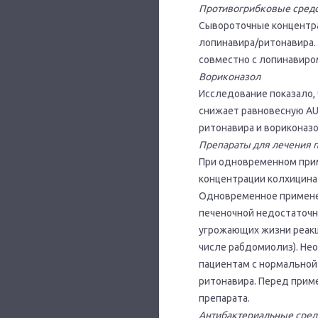
Противогрибковые сред
Сывороточные концентра
лопинавира/ритонавира. 
совместно с лопинавиро
Вориконазол
Исследование показало,
снижает равновесную AU
ритонавира и вориконаз
Препараты для лечения 
При одновременном при
концентрации колхицина в 
Одновременное применен
печеночной недостаточн
угрожающих жизни реакц
числе рабдомиолиз). Не
пациентам с нормальной 
ритонавира. Перед прим
препарата.
Антибактериальные сред