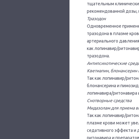
тщательным клинически
рекомендованной дозы, 
Тразодон
Одновременное применен
тразодона в плазме кро
артериального давления
как лопинавир/ритонави
тразодона.
Антипсихотические сред
Кветиапин, блонансерин 
Так как лопинавир/рито
блонансерина и пимозид
лопинавира/ритонавира 
Снотворные средства
Мидазолам для приема вн
Так как лопинавир/рито
плазме крови может уве
седативного эффекта и 
ритонавира и препарато