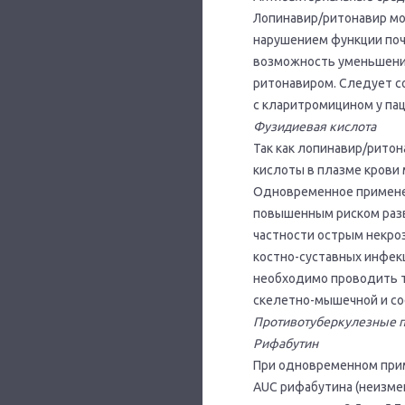
Лопинавир/ритонавир мо
нарушением функции поче
возможность уменьшени
ритонавиром. Следует 
с кларитромицином у пац
Фузидиевая кислота
Так как лопинавир/рито
кислоты в плазме крови
Одновременное применен
повышенным риском разв
частности острым некро
костно-суставных инфек
необходимо проводить 
скелетно-мышечной и со
Противотуберкулезные 
Рифабутин
При одновременном прим
AUC рифабутина (неизме