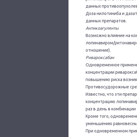
данных противоопухолев
Доза нилотиниба и даза
данных препаратов.
Антикоагулянты
Возможно влияние на ко
лопинавиром/ритонавир
отношение).
Ривароксабан
Одновременное примене
концентрации ривароксаб
повышению риска возник
Противосудорожные сред
Известно, что эти преп
концентрацию лопинавир
раз в день в комбинаци
Кроме того, одновремен
уменьшению равновесны
При одновременном при