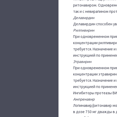
ритонавиром. Одновреме
так и с невирапином про
Делавирдин
Делавирдин способен ув
Рилпивирин
При одновременном при
концентрации рилпивири
требуется. Назначение 
инструкцией по примене
Этравирин
При одновременном при
концентрации этравирин
требуется. Назначение и
инструкцией по примене
Ингибиторы протеазы В
Ампренавир
Лопинавир/ритонавир мо
в дозе 750 мг дважды в