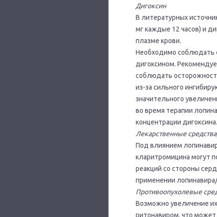
Дигоксин
В литературных источни
мг каждые 12 часов) и д
плазме крови.
Необходимо соблюдать 
дигоксином. Рекомендуе
соблюдать осторожность
из-за сильного ингибиру
значительного увеличени
во время терапии лопин
концентрации дигоксина
Лекарственные средства
Под влиянием лопинавир
кларитромицина могут п
реакций со стороны сер
применении лопинавира/
Противоопухолевые средс
Возможно увеличение их
ритонавиром, что может