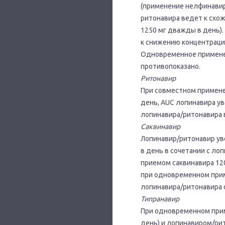
(применение нелфинавир
ритонавира ведет к схо
1250 мг дважды в день)
к снижению концентрации
Одновременное применен
противопоказано.
Ритонавир
При совместном примене
день, AUC лопинавира ув
лопинавира/ритонавира в
Саквинавир
Лопинавир/ритонавир ув
в день в сочетании с ло
приемом саквинавира 120
при одновременном прим
лопинавира/ритонавира о
Типранавир
При одновременном приме
день) и лопинавиром/рит