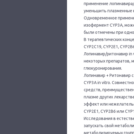
применение лопинавира/
уменьшить плазменные к
Одновременное применен
изофермент CYP3A, може
были отмечены при одно
В терапевтических конц
CYP2C19, CYP2E1, CYP2B
Лопинавир/ритонавир in
некоторых препаратов, 
глюкуронирования.
Лопинавир + Ритонавир 
CYP3A in vitro. Совмест
средств, преимуществен
плазме других лекарств
эффект или нежелательн
CYP2E1, CYP2B6 или CYP1
Исследования в естеств
запускать свой метабол
метаболизируемых групп