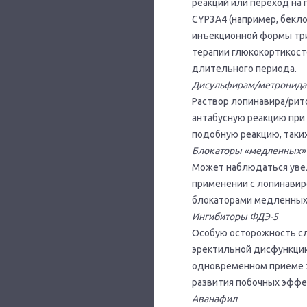
реакций или переход на
CYP3A4 (например, бекл
инъекционной формы три
терапии глюкокортикост
длительного периода.
Дисульфирам/метронида
Раствор лопинавира/рит
антабусную реакцию при
подобную реакцию, таки
Блокаторы «медленных» 
Может наблюдаться уве
применении с лопинавир
блокаторами медленных 
Ингибиторы ФДЭ-5
Особую осторожность с
эректильной дисфункции
одновременном приеме э
развития побочных эффек
Аванафил