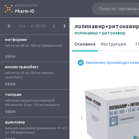
pharm-portal
Pharm-ID
лопинавир+ритонави
Стр.
1
из 48 081
лопинавир + ритонавир
метформин
Основное
Инструкция
Г
таблетки: 60 шт. 500 мг (метформин)
ОЗОН
Заполнено производителем
инозин пранобекс
таблетки: 20 шт. 500 мг (инозин 
пранобекс)
ОЗОН
тилорам
таблетки, покрытые плёночной 
оболочкой: 10 шт. 125 мг (тилорон)
ОЗОН
ацикловир
мазь для наружного применения: 10 г x 1 
шт. 5% (ацикловир)