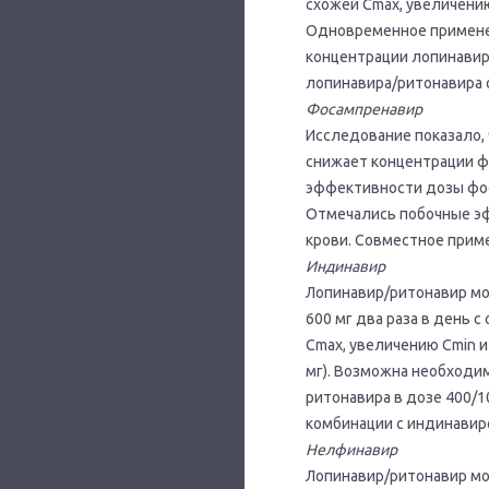
схожей Сmах, увеличению
Одновременное примене
концентрации лопинавир
лопинавира/ритонавира 
Фосампренавир
Исследование показало,
снижает концентрации ф
эффективности дозы фос
Отмечались побочные эф
крови. Совместное прим
Индинавир
Лопинавир/ритонавир мо
600 мг два раза в день
Сmах, увеличению Cmin и
мг). Возможна необходи
ритонавира в дозе 400/1
комбинации с индинавиро
Нелфинавир
Лопинавир/ритонавир мо