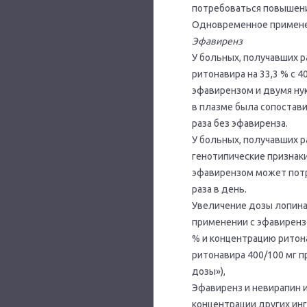
потребоваться повышение
Одновременное применен
Эфавиренз
У больных, получавших 
ритонавира на 33,3 % с 4
эфавирензом и двумя ну
в плазме была сопостави
раза без эфавиренза.
У больных, получавших 
генотипические признак
эфавирензом может потр
раза в день.
Увеличение дозы лопина
применении с эфавиренз
% и концентрацию ритон
ритонавира 400/100 мг п
дозы»),
Эфавиренз и невирапин 
концентрации других ин