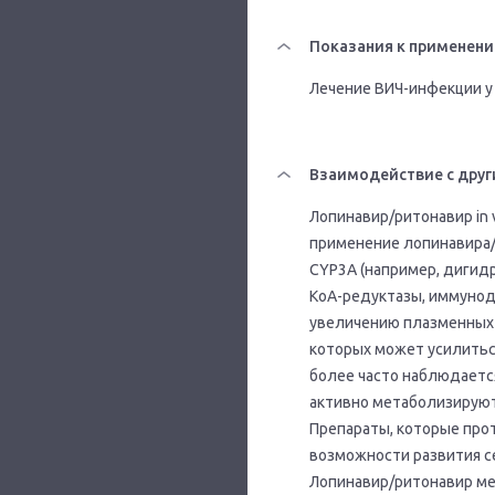
Показания к применен
Лечение ВИЧ-инфекции у 
Взаимодействие с друг
Лопинавир/ритонавир in 
применение лопинавира/
CYP3A (например, дигид
КоА-редуктазы, иммунод
увеличению плазменных 
которых может усилитьс
более часто наблюдается
активно метаболизирую
Препараты, которые про
возможности развития с
Лопинавир/ритонавир м