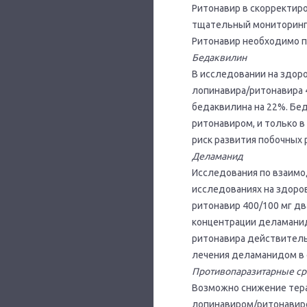
Ритонавир в скорректиро
тщательный мониторинг 
Ритонавир необходимо п
Бедаквилин
В исследовании на здор
лопинавира/ритонавира 4
бедаквилина на 22%. Бе
ритонавиром, и только 
риск развития побочных 
Деламанид
Исследования по взаимо
исследованиях на здоров
ритонавир 400/100 мг дв
концентрации деламанид
ритонавира действитель
лечения деламанидом в 
Противопаразитарные ср
Возможно снижение тера
лопинавиром/ритонавиро