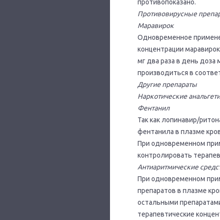
противопоказано.
Противовирусные препар
Маравирок
Одновременное примене
концентрации маравирок
мг два раза в день доз
производиться в соответ
Другие препараты
Наркотические анальгет
Фентанил
Так как лопинавир/рито
фентанила в плазме кров
При одновременном при
контролировать терапев
Антиаритмические средст
При одновременном прим
препаратов в плазме кр
остальными препаратам
терапевтические концен