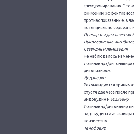
глюкуронирования. Это 
снижению эффективности
противопоказанные, в ч
потенциально серьёзных
Препараты для лечения 
Нуклеозидные ингибитор
Ставудин и ламивудин
Не наблюдалось измене
лопинавира/ритонавира 
ритонавиром.
Диданозин
Рекомендуется принимат
спустя два часа после п
Зидовудин и
абакавир
Лопинавир/ритонавир ин
зидовудина и абакавира 
неизвестно.
Тенофовир