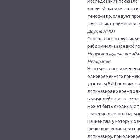
Исследование показало,
крови. Механизм этого 
тенофовир, следует про
связанных с применение
Другие НИОТ
Сообщалось о случаях ув
рабдомиолиза (редко) пр
Ненуклеозидные ингибит
Невирапин
Не отмечалось изменени
одновременного примене
участием ВИЧ-положител
лопинавира во время од
взаимодействие невирап
может быть сходным с т
значение данного фарма
Пациентам, у которых р
фенотипические или ген
лопинавиру, при одновр