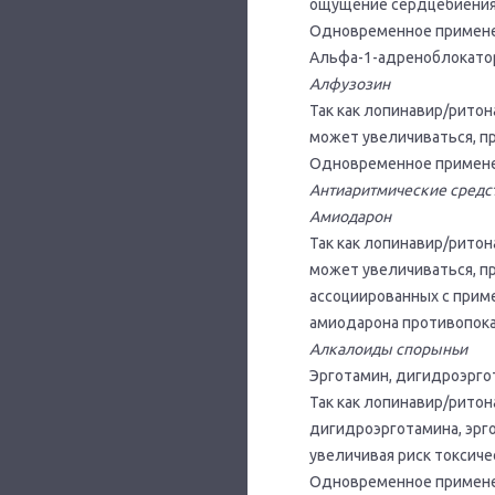
ощущение сердцебиения 
Одновременное применен
Альфа-1-адреноблокато
Алфузозин
Так как лопинавир/рито
может увеличиваться, пр
Одновременное применен
Антиаритмические средс
Амиодарон
Так как лопинавир/рито
может увеличиваться, пр
ассоциированных с прим
амиодарона противопока
Алкалоиды спорыньи
Эрготамин, дигидроэрго
Так как лопинавир/рито
дигидроэрготамина, эрг
увеличивая риск токсич
Одновременное применен