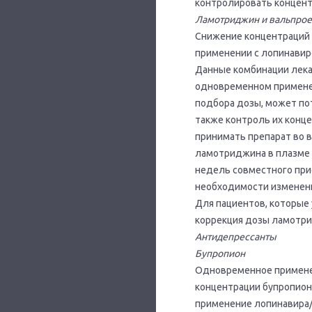
контролировать концент
Ламотриджин и вальпрое
Снижение концентраций
применении с лопинавир
Данные комбинации лека
одновременном применен
подбора дозы, может по
также контроль их конц
принимать препарат во 
ламотриджина в плазме к
недель совместного при
необходимости изменен
Для пациентов, которые
коррекция дозы ламотр
Антидепрессанты
Бупропион
Одновременное примене
концентрации бупропион
применение лопинавира/