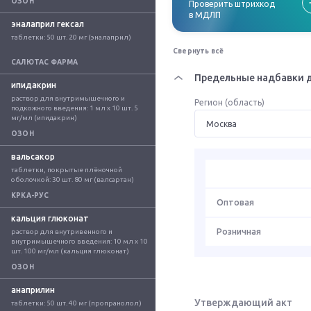
ОЗОН
Проверить штрихкод
в МДЛП
эналаприл гексал
таблетки: 50 шт. 20 мг (эналаприл)
Свернуть всё
САЛЮТАС ФАРМА
Предельные надбавки д
ипидакрин
раствор для внутримышечного и 
Регион (область)
подкожного введения: 1 мл x 10 шт. 5 
мг/мл (ипидакрин)
ОЗОН
вальсакор
таблетки, покрытые плёночной 
оболочкой: 30 шт. 80 мг (валсартан)
КРКА-РУС
Оптовая
кальция глюконат
Розничная
раствор для внутривенного и 
внутримышечного введения: 10 мл x 10 
шт. 100 мг/мл (кальция глюконат)
ОЗОН
анаприлин
Утверждающий акт
таблетки: 50 шт. 40 мг (пропранолол)