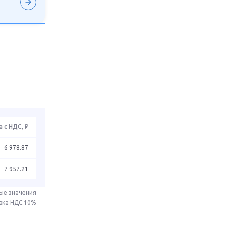
 с НДС, ₽
6 978.87
7 957.21
ые значения
авка НДС 10%