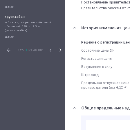
Постановление Правительств
ОЗОН
Правительства Москвы от 2
круоксабан
таблетки, покрытые плёночной 
оболочкой: 120 шт. 2.5 мг 
История изменения цен
(ривароксабан)
ОЗОН
Решение о регистрации це
Стр.
1
из 48 081
Состояние цены
Регистрация цены
Вступление в силу
Штрихкод
Предельная отпускная цена
производителя без НДС, ₽
Общие предельные над