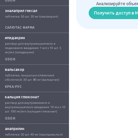
ОЗОН
Анализируйте объем
эналаприл гексал
Получить доступ в
таблетки: 50 шт. 20 мг (эналаприл)
САЛЮТАС ФАРМА
ипидакрин
раствор для внутримышечного и 
подкожного введения: 1 мл x 10 шт. 5 
мг/мл (ипидакрин)
ОЗОН
вальсакор
таблетки, покрытые плёночной 
оболочкой: 30 шт. 80 мг (валсартан)
КРКА-РУС
кальция глюконат
раствор для внутривенного и 
внутримышечного введения: 10 мл x 10 
шт. 100 мг/мл (кальция глюконат)
ОЗОН
анаприлин
таблетки: 50 шт. 40 мг (пропранолол)