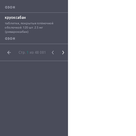
ОЗОН
круоксабан
таблетки, покрытые плёночной 
оболочкой: 120 шт. 2.5 мг 
(ривароксабан)
ОЗОН
Стр.
1
из 48 081