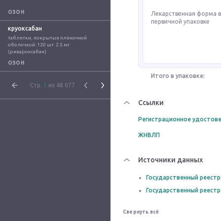
ОЗОН
Лекарственная форма 
первичной упаковке
круоксабан
таблетки, покрытые плёночной 
оболочкой: 120 шт. 2.5 мг 
(ривароксабан)
ОЗОН
Итого в упаковке:
Стр.
1
из 48 077
Ссылки
Регистрационное удостове
ЖНВЛП
Источники данных
Государственный реестр
Государственный реестр
Свернуть всё