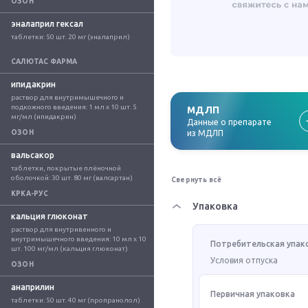
ОЗОН
эналаприл гексал
таблетки: 50 шт. 20 мг (эналаприл)
САЛЮТАС ФАРМА
ипидакрин
раствор для внутримышечного и 
подкожного введения: 1 мл x 10 шт. 5 
МДЛП
мг/мл (ипидакрин)
Данные о препарате
ОЗОН
из МДЛП
вальсакор
таблетки, покрытые плёночной 
оболочкой: 30 шт. 80 мг (валсартан)
Свернуть всё
КРКА-РУС
Упаковка
кальция глюконат
раствор для внутривенного и 
внутримышечного введения: 10 мл x 10 
Потребительская упак
шт. 100 мг/мл (кальция глюконат)
Условия отпуска
ОЗОН
анаприлин
Первичная упаковка
таблетки: 50 шт. 40 мг (пропранолол)