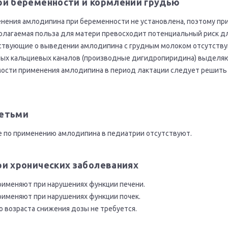
ри беременности и кормлении грудью
нения амлодипина при беременности не установлена, поэтому пр
полагаемая польза для матери превосходит потенциальный риск д
твующие о выведении амлодипина с грудным молоком отсутствую
х кальциевых каналов (производные дигидропиридина) выделяют
ости применения амлодипина в период лактации следует решить 
етьми
 по применению амлодипина в педиатрии отсутствуют.
ри хронических заболеваниях
именяют при нарушениях функции печени.
именяют при нарушениях функции почек.
 возраста снижения дозы не требуется.