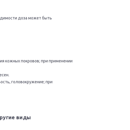
ходимости доза может быть
ия кожных покровов; при применении
есен.
вость, головокружение; при
другие виды