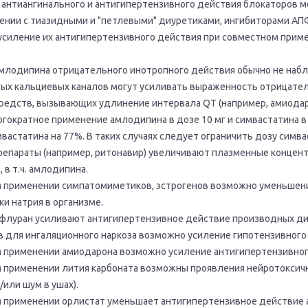
антиангинального и антигипертензивного действия блокаторов 
нии с тиазидными и "петлевыми" диуретиками, ингибиторами АП
 усиление их антигипертензивного действия при совместном прим
амлодипина отрицательного инотропного действия обычно не набл
ых кальциевых каналов могут усиливать выраженность отрицател
редств, вызывающих удлинение интервала QT (например, амиодар
ократное применение амлодипина в дозе 10 мг и симвастатина в 
астатина на 77%. В таких случаях следует ограничить дозу симвас
репараты (например, ритонавир) увеличивают плазменные концен
 в т.ч. амлодипина.
 применении симпатомиметиков, эстрогенов возможно уменьшени
и натрия в организме.
офлуран усиливают антигипертензивное действие производных д
 для ингаляционного наркоза возможно усиление гипотензивного
 применении амиодарона возможно усиление антигипертензивног
применении лития карбоната возможны проявления нейротоксичност
/или шум в ушах).
 применении орлистат уменьшает антигипертензивное действие а