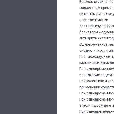
Возможно усиление 
совместном примене
нитратами, а также
нейролептиками.
Хотя при изучении 
блокаторы медленн
антиаритмических с
Одновременное мног
биодоступности симв
Противовирусные п
кальциевых каналов,
При одновременном
вследствие задержк
Нейролептики и из
применении средств
При одновременном
При одновременном 
атаксия, дрожание и
При одновременном