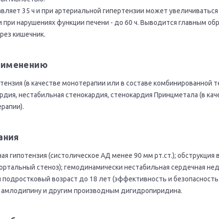
вляет 35 ч и при артериальной гипертензии может увеличиваться 
 и при нарушениях функции печени - до 60 ч. Выводится главным об
ерез кишечник.
применению
тензия (в качестве монотерапии или в составе комбинированной т
рдия, нестабильная стенокардия, стенокардия Принцметала (в кач
рапии).
ания
ая гипотензия (систолическое АД менее 90 мм рт.ст.); обструкция
ортальный стеноз); гемодинамически нестабильная сердечная не
и подростковый возраст до 18 лет (эффективность и безопасность
к амлодипину и другим производным дигидропиридина.