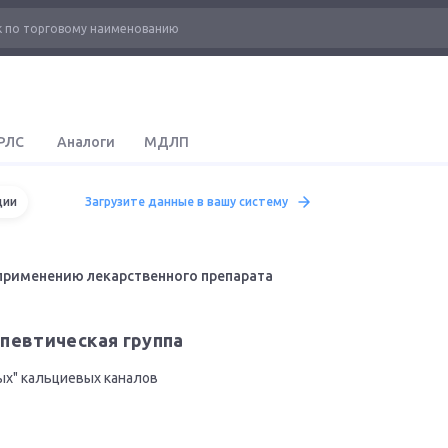
РЛС
Аналоги
МДЛП
ции
Загрузите данные в вашу систему
применению лекарственного препарата
певтическая группа
х" кальциевых каналов