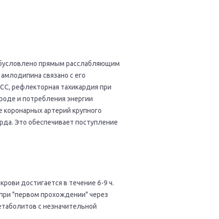
 обусловлено прямым расслабляющим
амлодипина связано с его
СС, рефлекторная тахикардия при
ороде и потребления энергии
е коронарных артерий крупного
арда. Это обеспечивает поступление
крови достигается в течение 6-9 ч.
при "первом прохождении" через
етаболитов с незначительной