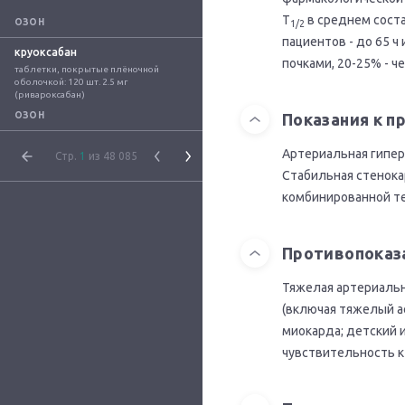
T
в среднем соста
ОЗОН
1/2
пациентов - до 65 ч
круоксабан
почками, 20-25% - ч
таблетки, покрытые плёночной 
оболочкой: 120 шт. 2.5 мг 
(ривароксабан)
ОЗОН
Показания к 
Артериальная гипер
Стр.
1
из 48 085
Стабильная стенока
комбинированной те
Противопоказ
Тяжелая артериальн
(включая тяжелый а
миокарда; детский 
чувствительность 