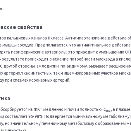
ин
еские свойства
ор кальциевых каналов II класса. Антигипертензивное действие
е мышцы сосудов. Предполагается, что антиангинальное действие 
рять периферические артериолы; это приводит к уменьшению ОП
 В результате происходит снижение потребности миокарда в кисл
С другой стороны, амлодипин, по-видимому, вызывает расширени
ых артериол как интактных, так и ишемизированных участков миок
ду при спазмах коронарных артерий.
тика
абсорбируется из ЖКТ медленно и почти полностью, C
в плазме 
max
ми составляет 95-98%. Подвергается минимальному метаболизму 
у, но значительному печеночному метаболизму с образованием м
 активностью.