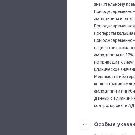
значительному повы
При одновременном
амлодипина вследст
При одновременном
Препараты кальция 
При одновременном 
пациентов пожилого
амлодипина на 57%.
не приводит к знач
клиническое значен
Мощные ингибиторы 
концентрации амлод
амлодипин и ингиб
Данных о влиянии 
контролировать АД
Особые указа