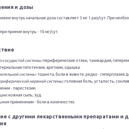
нения и дозы
риеме внутрь начальная доза составляет 5 мг 1 раз/сут. При необ
при приеме внутрь - 10 мг/сут.
ствие
о-сосудистой системы:
периферические отеки, тахикардия, гиперем
ртериальная гипотензия, аритмии, одышка.
ительной системы:
тошнота, боли в животе; редко - гиперплазия д
ериферической нервной системы:
головная боль, усталость, сонли
нии - парестезии.
ции:
кожная сыпь, зуд.
ном применении - боли в конечностях.
ие с другими лекарственными препаратами и 
ия