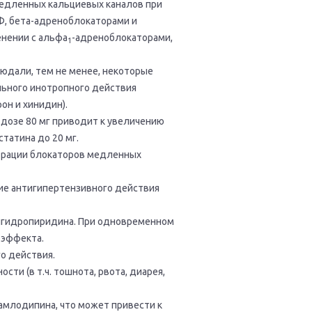
медленных кальциевых каналов при
Ф, бета-адреноблокаторами и
енении с альфа
-адреноблокаторами,
1
юдали, тем не менее, некоторые
ьного инотропного действия
он и хинидин).
дозе 80 мг приводит к увеличению
татина до 20 мг.
трации блокаторов медленных
е антигипертензивного действия
игидропиридина. При одновременном
 эффекта.
о действия.
и (в т.ч. тошнота, рвота, диарея,
млодипина, что может привести к