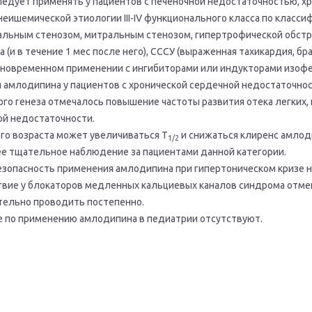
едует применять у пациентов с печеночной недостаточностью, х
еишемической этиологии III-IV функционального класса по класси
альным стенозом, митральным стенозом, гипертрофической обст
(и в течение 1 мес после него), СССУ (выраженная тахикардия, б
дновременном применении с ингибиторами или индукторами изоф
амлодипина у пациентов с хронической сердечной недостаточностью
го генеза отмечалось повышение частоты развития отека легких, 
й недостаточности.
го возраста может увеличиваться T
и снижаться клиренс амлоди
1/2
е тщательное наблюдение за пациентами данной категории.
зопасность применения амлодипина при гипертоническом кризе н
твие у блокаторов медленных кальциевых каналов синдрома отме
ельно проводить постепенно.
 по применению амлодипина в педиатрии отсутствуют.
и