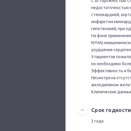
С осторожностью сл
недостаточностью н
стенокардией, аорт
инфарктом миокарда 
гипотензией, при о
На фоне применения 
NYHA) неишемическо
ухудшения сердечно
У пациентов пожило
но необходимо боле
Эффективность и бе
Несмотря на отсутс
амлодипином желат
Клинические данные
Срок годност
3 года