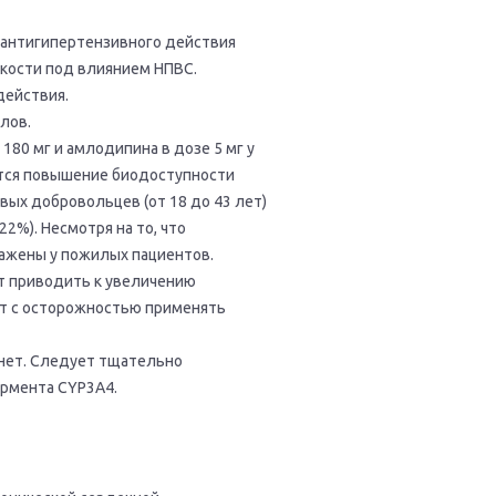
антигипертензивного действия
дкости под влиянием НПВС.
действия.
лов.
80 мг и амлодипина в дозе 5 мг у
ается повышение биодоступности
ых добровольцев (от 18 до 43 лет)
2%). Несмотря на то, что
ражены у пожилых пациентов.
т приводить к увеличению
ет с осторожностью применять
нет. Следует тщательно
рмента CYP3A4.