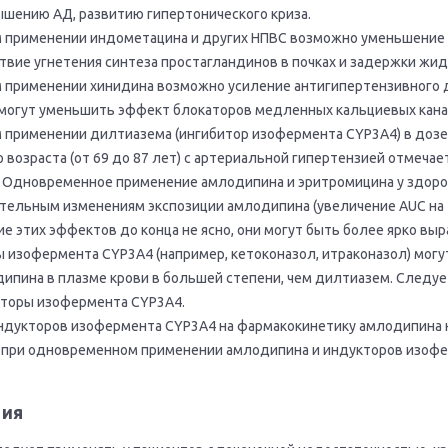
шению АД, развитию гипертонического криза.
 применении индометацина и других НПВС возможно уменьшение 
вие угнетения синтеза простагландинов в почках и задержки жи
 применении хинидина возможно усиление антигипертензивного 
могут уменьшить эффект блокаторов медленных кальциевых кана
применении дилтиазема (ингибитор изофермента CYP3A4) в дозе 1
 возраста (от 69 до 87 лет) с артериальной гипертензией отмеч
 Одновременное применение амлодипина и эритромицина у здоров
ительным изменениям экспозиции амлодипина (увеличение AUC на 2
ие этих эффектов до конца не ясно, они могут быть более ярко вы
изофермента CYP3A4 (например, кетоконазол, итраконазол) могу
ипина в плазме крови в большей степени, чем дилтиазем. Следу
иторы изофермента CYP3A4.
индукторов изофермента CYP3A4 на фармакокинетику амлодипина 
 при одновременном применении амлодипина и индукторов изофе
ния