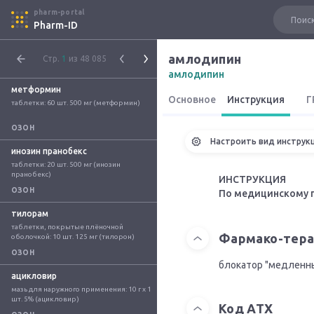
pharm-portal
Pharm-ID
амлодипин
Стр.
1
из 48 085
амлодипин
метформин
Основное
Инструкция
Г
таблетки: 60 шт. 500 мг (метформин)
ОЗОН
Настроить вид инструк
инозин пранобекс
таблетки: 20 шт. 500 мг (инозин 
пранобекс)
ИНСТРУКЦИЯ
ОЗОН
По медицинскому 
тилорам
таблетки, покрытые плёночной 
Фармако-тера
оболочкой: 10 шт. 125 мг (тилорон)
ОЗОН
блокатор "медленны
ацикловир
мазь для наружного применения: 10 г x 1 
шт. 5% (ацикловир)
Код АТХ