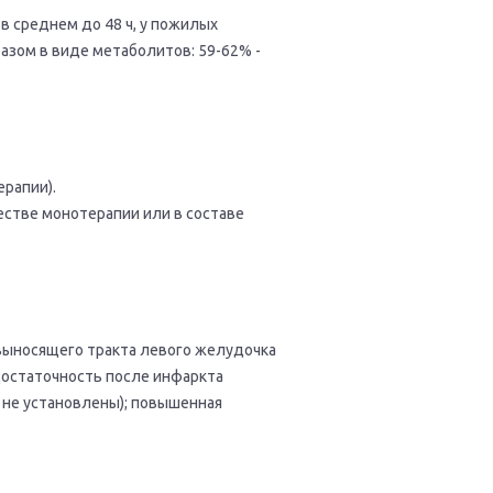
в среднем до 48 ч, у пожилых
разом в виде метаболитов: 59-62% -
ерапии).
естве монотерапии или в составе
 выносящего тракта левого желудочка
достаточность после инфаркта
 не установлены); повышенная