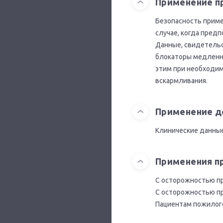
Применение п
Безопасность приме
случае, когда пред
Данные, свидетельс
блокаторы медленны
этим при необходим
вскармливания.
Применение д
Клинические данные
Применения п
С осторожностью пр
С осторожностью пр
Пациентам пожилого