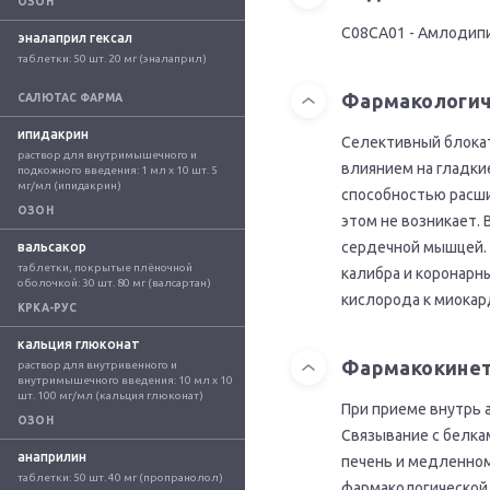
ОЗОН
C08CA01 - Амлодип
эналаприл гексал
таблетки: 50 шт. 20 мг (эналаприл)
Фармакологич
САЛЮТАС ФАРМА
ипидакрин
Селективный блокат
раствор для внутримышечного и 
влиянием на гладки
подкожного введения: 1 мл x 10 шт. 5 
мг/мл (ипидакрин)
способностью расши
ОЗОН
этом не возникает.
сердечной мышцей. 
вальсакор
таблетки, покрытые плёночной 
калибра и коронарн
оболочкой: 30 шт. 80 мг (валсартан)
кислорода к миокар
КРКА-РУС
кальция глюконат
Фармакокине
раствор для внутривенного и 
внутримышечного введения: 10 мл x 10 
шт. 100 мг/мл (кальция глюконат)
При приеме внутрь 
ОЗОН
Связывание с белка
анаприлин
печень и медленном
таблетки: 50 шт. 40 мг (пропранолол)
фармакологической