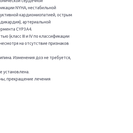
ронической сердечной
фикации NYHA, нестабильной
руктивной кардиомиопатией, острым
радикардия), артериальной
ермента CYP3A4.
 (класс III и IV по классификации
несмотря на отсутствие признаков
пина. Изменения доз не требуется,
е установлена.
ны, прекращение лечения