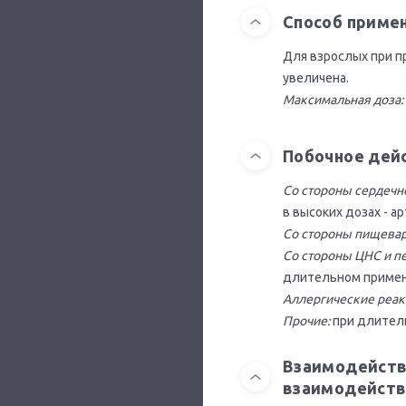
Способ приме
Для взрослых при п
увеличена.
Максимальная доза:
Побочное дей
Со стороны сердечн
в высоких дозах - а
Со стороны пищевар
Со стороны ЦНС и п
длительном примене
Аллергические реак
Прочие:
при длитель
Взаимодейств
взаимодейств