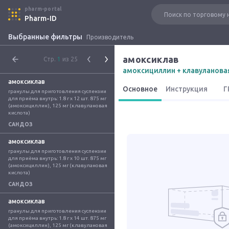
pharm-portal
Pharm-ID
Выбранные фильтры
Производитель
амоксиклав
Стр.
1
из 25
амоксициллин + клавуланова
амоксиклав
Основное
Инструкция
Г
гранулы для приготовления суспензии 
для приёма внутрь: 1.8 г x 12 шт. 875 мг 
(амоксициллин), 125 мг (клавулановая 
кислота)
САНДОЗ
амоксиклав
гранулы для приготовления суспензии 
для приёма внутрь: 1.8 г x 10 шт. 875 мг 
(амоксициллин), 125 мг (клавулановая 
кислота)
САНДОЗ
амоксиклав
гранулы для приготовления суспензии 
для приёма внутрь: 1.8 г x 14 шт. 875 мг 
(амоксициллин), 125 мг (клавулановая 