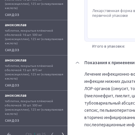
(амоксициллин), 125 мг (клавулановая 
кислота)
Лекарственная форма 
САНДОЗ
первичной упаковке
амоксиклав
таблетки, покрытые плёночной 
оболочкой: 16 шт. 500 мг 
(амоксициллин), 125 мг (клавулановая 
кислота)
Итого в упаковке:
САНДОЗ
амоксиклав
Показания к применен
таблетки, покрытые плёночной 
оболочкой: 15 шт. 875 мг 
Лечение инфекционно-во
(амоксициллин), 125 мг (клавулановая 
кислота)
инфекции нижних дыхател
САНДОЗ
ЛОР-органов (синусит, т
амоксиклав
(пиелонефрит, пиелит, ц
таблетки, покрытые плёночной 
тубоовариальный абсцес
оболочкой: 30 шт. 500 мг 
(амоксициллин), 125 мг (клавулановая 
сепсис, пельвиоперитонит
кислота)
вторично инфицированны
САНДОЗ
послеоперационные инф
Стр.
1
из 25