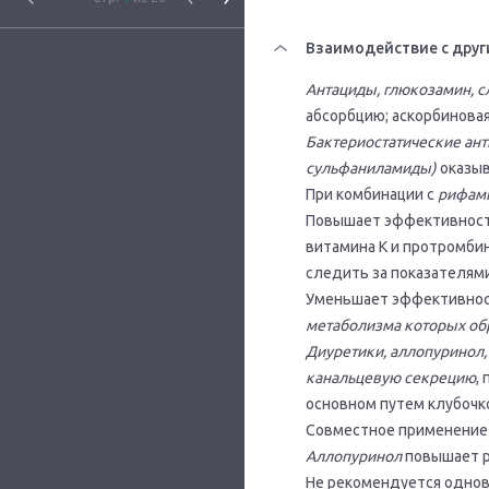
Взаимодействие с друг
Антациды, глюкозамин, 
абсорбцию; аскорбинова
Бактериостатические ан
сульфаниламиды)
оказыв
При комбинации с
рифам
Повышает эффективнос
витамина К и протромби
следить за показателям
Уменьшает эффективно
метаболизма которых об
Диуретики, аллопуринол,
канальцевую секрецию
,
основном путем клубочк
Совместное применение
Аллопуринол
повышает р
Не рекомендуется одно