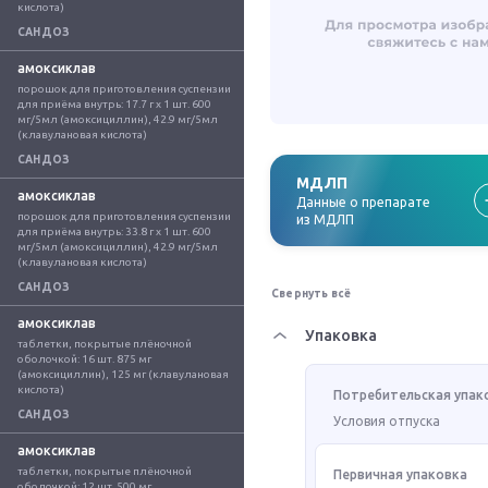
кислота)
САНДОЗ
амоксиклав
порошок для приготовления суспензии 
для приёма внутрь: 17.7 г x 1 шт. 600 
мг/5мл (амоксициллин), 42.9 мг/5мл 
(клавулановая кислота)
САНДОЗ
МДЛП
амоксиклав
Данные о препарате
порошок для приготовления суспензии 
из МДЛП
для приёма внутрь: 33.8 г x 1 шт. 600 
мг/5мл (амоксициллин), 42.9 мг/5мл 
(клавулановая кислота)
САНДОЗ
Свернуть всё
амоксиклав
Упаковка
таблетки, покрытые плёночной 
оболочкой: 16 шт. 875 мг 
(амоксициллин), 125 мг (клавулановая 
кислота)
Потребительская упак
САНДОЗ
Условия отпуска
амоксиклав
таблетки, покрытые плёночной 
Первичная упаковка
оболочкой: 12 шт. 500 мг 