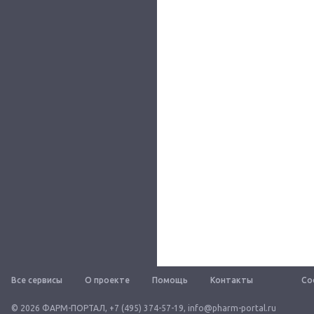
Все сервисы
О проекте
Помощь
Контакты
Со
© 2026 ФАРМ-ПОРТАЛ
,
+7 (495) 374-57-19
,
info@pharm-portal.ru