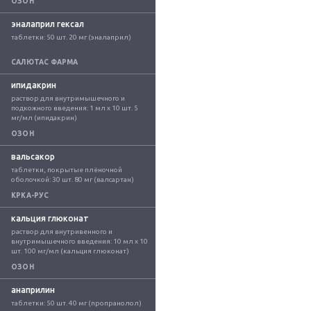
ОЗОН
эналаприл гексал
таблетки: 50 шт. 20 мг (эналаприл)
САЛЮТАС ФАРМА
ипидакрин
раствор для внутримышечного и 
подкожного введения: 1 мл x 10 шт. 5 
мг/мл (ипидакрин)
ОЗОН
вальсакор
таблетки, покрытые плёночной 
оболочкой: 30 шт. 80 мг (валсартан)
КРКА-РУС
кальция глюконат
раствор для внутривенного и 
внутримышечного введения: 10 мл x 10 
шт. 100 мг/мл (кальция глюконат)
ОЗОН
анаприлин
таблетки: 50 шт. 40 мг (пропранолол)