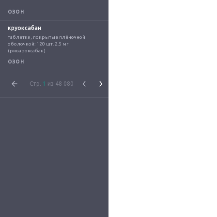
ОЗОН
круоксабан
таблетки, покрытые плёночной 
оболочкой: 120 шт. 2.5 мг 
(ривароксабан)
ОЗОН
Стр.
1
из 48 080