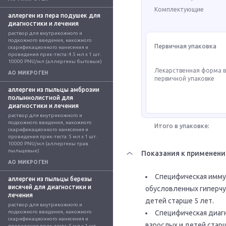
Комплектующие
аллерген из пера подушек для
диагностики и лечения
раствор для внутрикожного и 
подкожного введения, накожного 
Первичная упаковка
скарификационного нанесения и 
проведения прик-теста: 4.5 мл x 1 шт. 
10000 PNU/мл (аллергены бытовые)
Лекарственная форма 
АО МИКРОГЕН
первичной упаковке
аллерген из пыльцы амброзии
полыннолистной для
диагностики и лечения
раствор для внутрикожного и 
подкожного введения, накожного 
Итого в упаковке:
скарификационного нанесения и 
проведения прик-теста: 5 мл x 1 шт. 
10000 PNU/мл (аллергены трав 
пыльцевые)
Показания к применен
АО МИКРОГЕН
Специфическая имму
аллерген из пыльцы березы
висячей для диагностики и
обусловленных гиперч
лечения
детей старше 5 лет.
раствор для внутрикожного и 
подкожного введения, накожного 
Специфическая диаг
скарификационного нанесения и 
взрослых и детей стар
проведения прик-теста: 5 мл x 1 шт. 