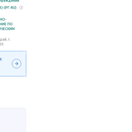
учреждений
3)-(РГ-RU)
НО-
НИЕ ПО
ИЧЕСКИМ
ай, г.
20
с