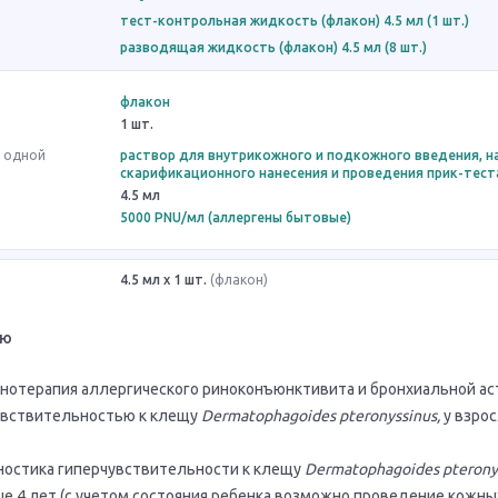
тест-контрольная жидкость (флакон) 4.5 мл (1 шт.)
разводящая жидкость (флакон) 4.5 мл (8 шт.)
флакон
1 шт.
в одной
раствор для внутрикожного и подкожного введения, 
скарификационного нанесения и проведения прик-тест
4.5 мл
5000 PNU/мл (аллергены бытовые)
4.5 мл x 1 шт.
(флакон)
ию
нотерапия аллергического риноконъюнктивита и бронхиальной ас
увствительностью к клещу
Dermatophagoides
pteronyssinus
,
у взрос
ностика гиперчувствительности к клещу
Dermatophagoides
pterony
ше 4 лет (с учетом состояния ребенка возможно проведение кожны