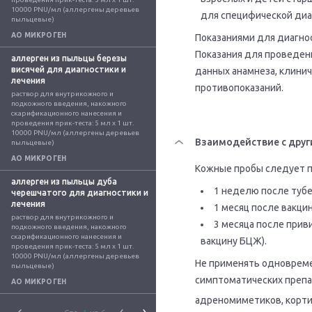
10000 PNU/мл (аллергены деревьев 
для специфической диаг
пыльцевые)
АО МИКРОГЕН
Показаниями для диагно
Показания для проведен
аллерген из пыльцы березы
висячей для диагностики и
данных анамнеза, клинич
лечения
противопоказаний.
раствор для внутрикожного и 
подкожного введения, накожного 
скарификационного нанесения и 
проведения прик-теста: 5 мл x 1 шт. 
10000 PNU/мл (аллергены деревьев 
Взаимодействие с друг
пыльцевые)
АО МИКРОГЕН
Кожные пробы следует пр
аллерген из пыльцы дуба
1 неделю после туб
черешчатого для диагностики и
лечения
1 месяц после вакци
раствор для внутрикожного и 
3 месяца после прив
подкожного введения, накожного 
скарификационного нанесения и 
вакцину БЦЖ).
проведения прик-теста: 5 мл x 1 шт. 
10000 PNU/мл (аллергены деревьев 
Не применять одноврем
пыльцевые)
симптоматических препа
АО МИКРОГЕН
адреномиметиков, корти