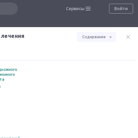
Сервисы
Войти
и лечения
Содержание
одкожного
ционного
ста
)