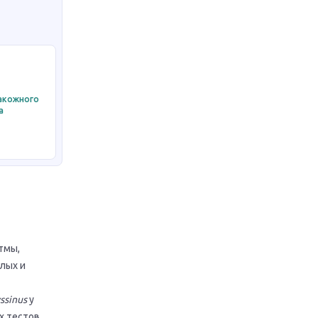
накожного
а
тмы,
лых и
ssinus
у
х тестов