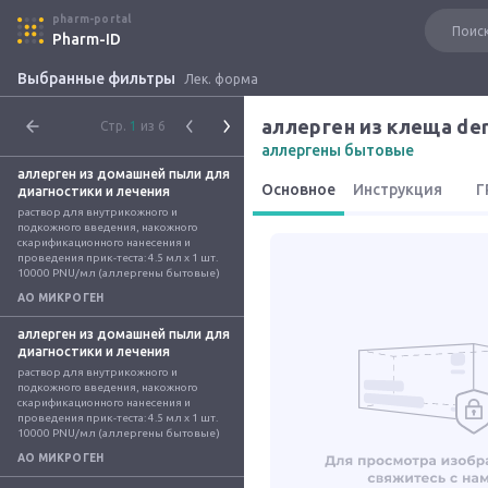
pharm-portal
Pharm-ID
Выбранные фильтры
Лек. форма
аллерген из клеща de
Стр.
1
из 6
аллергены бытовые
аллерген из домашней пыли для
Основное
Инструкция
Г
диагностики и лечения
раствор для внутрикожного и 
подкожного введения, накожного 
скарификационного нанесения и 
проведения прик-теста: 4.5 мл x 1 шт. 
10000 PNU/мл (аллергены бытовые)
АО МИКРОГЕН
аллерген из домашней пыли для
диагностики и лечения
раствор для внутрикожного и 
подкожного введения, накожного 
скарификационного нанесения и 
проведения прик-теста: 4.5 мл x 1 шт. 
10000 PNU/мл (аллергены бытовые)
АО МИКРОГЕН