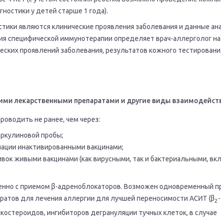
ностики у детей старше 1 года).
стики являются клинические проявления заболевания и данные ан
ия специфической иммунотерапии определяет врач-аллерголог на
еских проявлений заболевания, результатов кожного тестирования
ими лекарственными препаратами и другие виды взаимодейст
оводить не ранее, чем через:
еркулиновой пробы;
нации инактивированными вакцинами;
ивок живыми вакцинами (как вирусными, так и бактериальными, вк
енно с приемом β-адреноблокаторов. Возможен одновременный п
ратов для лечения аллергии для лучшей переносимости АСИТ (β
-
2
костероидов, ингибиторов дегрануляции тучных клеток, в случае