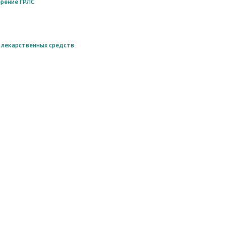
рение ГРЛС
 лекарственных средств
Сообщить о неточност