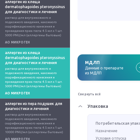
аллерген из клеща
dermatophagoides pteronyssinus
для диагностики и лечения
раствор для внутрикожного и 
подкожного введения, накожного 
скарификационного нанесения и 
проведения прик-теста: 4.5 мл x 1 шт. 
5000 PNU/мл (аллергены бытовые)
АО МИКРОГЕН
аллерген из клеща
dermatophagoides pteronyssinus
МДЛП
для диагностики и лечения
Данные о препарате
раствор для внутрикожного и 
из МДЛП
подкожного введения, накожного 
скарификационного нанесения и 
проведения прик-теста: 4.5 мл x 1 шт. 
5000 PNU/мл (аллергены бытовые)
АО МИКРОГЕН
Свернуть всё
аллерген из пера подушек для
Упаковка
диагностики и лечения
раствор для внутрикожного и 
подкожного введения, накожного 
Потребительская упак
скарификационного нанесения и 
проведения прик-теста: 4.5 мл x 1 шт. 
Назначение
10000 PNU/мл (аллергены бытовые)
Условия отпуска
АО МИКРОГЕН