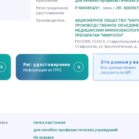
Назначение
для лечебно-профилактических 
Регистрационное
Р N000894/01
связь с
ЛП- N(00907
удостоверение
Производитель
АКЦИОНЕРНОЕ ОБЩЕСТВО "НАУЧ
ПРОИЗВОДСТВЕННОЕ ОБЪЕДИНЕ
МЕДИЦИНСКИМ ИММУНОБИОЛОГ
ПРЕПАРАТАМ "МИКРОГЕН"
РОССИЯ, 355019, Ставропольский кр
Ставрополь, ул. Биологическая, д. 
Эти данные у ва
Рег. удостоверение
Все данные можно
Информация из ГРЛС
загрузить по API
овка
пачка картонная
для лечебно-профилактических учреждений
Не указано