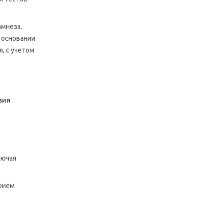
амнеза.
 основании
, с учетом
вия
лючая
рием