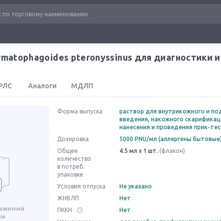
rmatophagoides pteronyssinus для диагностики 
РЛС
Аналоги
МДЛП
Форма выпуска
раствор для внутрикожного и п
введения, накожного скарифика
нанесения и проведения прик-те
Дозировка
5000 PNU/мл (аллергены бытовые
Общее
4.5 мл x 1 шт.
(флакон)
количество
в потреб.
упаковке
Условия отпуска
Не указано
ЖНВЛП
Нет
ПККН
Нет