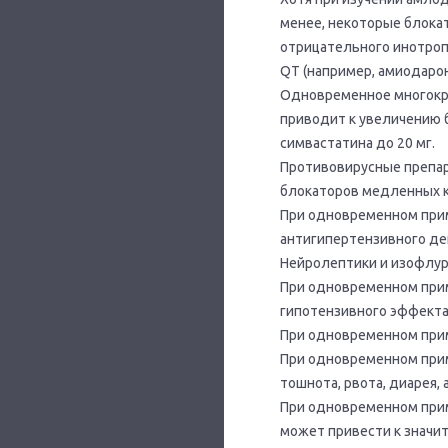
менее, некоторые блока
отрицательного инотроп
QT (например, амиодарон
Одновременное многокра
приводит к увеличению б
симвастатина до 20 мг.
Противовирусные препар
блокаторов медленных ка
При одновременном при
антигипертензивного де
Нейролептики и изофлур
При одновременном прим
гипотензивного эффекта
При одновременном прим
При одновременном прим
тошнота, рвота, диарея, 
При одновременном прим
может привести к значи