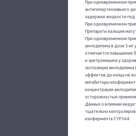
При одновременном при
антигипертензивного де
задержки жидкости под
При одновременном прим
Препараты кальция могу
При одновременном прим
амлодипина в дозе 5 мг 
отмечается повышение 
и эритромицина у здоров
экспозиции амлодипина (
эффектов до конца не я
ингибиторы изофермента
концентрации амлодипин
осторожностью применя
Данных о влиянии индук
тщательно контролиров
изофермента CYP3A4.