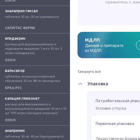
ОЗОН
эналаприл гексал
таблетки: 50 шт. 20 мг (эналаприл)
САЛЮТАС ФАРМА
ипидакрин
МДЛП
раствор для внутримышечного и 
Данные о препарате
подкожного введения: 1 мл x 10 шт. 5 
из МДЛП
мг/мл (ипидакрин)
ОЗОН
вальсакор
Свернуть всё
таблетки, покрытые плёночной 
оболочкой: 30 шт. 80 мг (валсартан)
Упаковка
КРКА-РУС
кальция глюконат
Потребительская упак
раствор для внутривенного и 
Условия отпуска
внутримышечного введения: 10 мл x 10 
шт. 100 мг/мл (кальция глюконат)
ОЗОН
Первичная упаковка
анаприлин
таблетки: 50 шт. 40 мг (пропранолол)
Лекарственная форма 