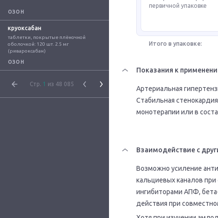
первичной упаковке
ОЗОН
круоксабан
таблетки, покрытые плёночной 
Итого в упаковке:
оболочкой: 120 шт. 2.5 мг 
(ривароксабан)
ОЗОН
Показания к применен
Стр.
1
из 48 085
Артериальная гипертензи
Стабильная стенокардия,
монотерапии или в соста
Взаимодействие с друг
Возможно усиление анти
кальциевых каналов при
ингибиторами АПФ, бета
действия при совместно
Хотя при изучении амло